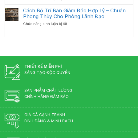
2026
Có
Quản
Quả
Nên
Cách Bố Trí Bàn Giám Đốc Hợp Lý – Chuẩn
Bàn
Đầu
Giám
Phong Thủy Cho Phòng Lãnh Đạo
Tư
Đốc
ở
Chức năng bình luận bị tắt
Bàn
Luôn
Cách
Giám
Bền
Bố
Đốc
Đẹp
Trí
Tân
Bàn
Cổ
Giám
Điển?
Đốc
Góc
Hợp
Nhìn
Lý
THIẾT KẾ MIỄN PHÍ
Từ
–
Chuyên
SÁNG TẠO ĐỘC QUYỀN
Chuẩn
Gia
Phong
Nội
Thủy
Thất
SẢN PHẨM CHẤT LƯỢNG
Cho
CHÍNH HÃNG ĐẢM BẢO
Phòng
Lãnh
Đạo
GIÁ CẢ CẠNH TRANH
BÌNH ĐẲNG & MINH BẠCH