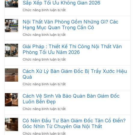
Sắp Xếp Tối Ưu Không Gian 2026
Thất
ở
Chức năng bình luận bị tắt
Văn
Bố
Phòng
Trí
Hiện
Nội Thất Văn Phòng Gồm Những Gì? Các
Nội
Đại
Hạng Mục Quan Trọng Cần Có
Thất
2026
ở
Chức năng bình luận bị tắt
Văn
Nội
Phòng
Thất
Giải Pháp : Thiết Kế Thi Công Nội Thất Văn
Khoa
Văn
Học:
Phòng Tối Ưu Năm 2026
Phòng
Cách
ở
Chức năng bình luận bị tắt
Gồm
Sắp
Giải
Những
Xếp
Pháp
Cách Xử Lý Bàn Giám Đốc Bị Trầy Xước Hiệu
Gì?
Tối
:
Các
Quả
Ưu
Thiết
Hạng
Không
ở
Chức năng bình luận bị tắt
Kế
Mục
Gian
Cách
Thi
Quan
2026
Xử
Cách Vệ Sinh Và Bảo Quản Bàn Giám Đốc
Công
Trọng
Lý
Nội
Luôn Bền Đẹp
Cần
Bàn
Thất
Có
ở
Chức năng bình luận bị tắt
Giám
Văn
Cách
Đốc
Phòng
Vệ
Có Nên Đầu Tư Bàn Giám Đốc Tân Cổ Điển?
Bị
Tối
Sinh
Trầy
Góc Nhìn Từ Chuyên Gia Nội Thất
Ưu
Và
Xước
Năm
ở
Chức năng bình luận bị tắt
Bảo
Hiệu