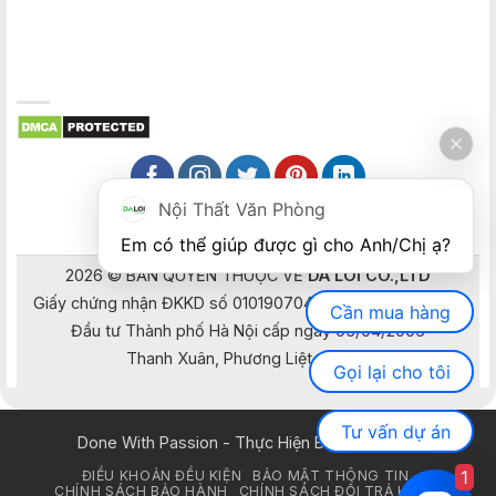
Nội Thất Văn Phòng
Em có thể giúp được gì cho Anh/Chị ạ? 
2026 © BẢN QUYỀN THUỘC VỀ
DA LOI CO.,LTD
Giấy chứng nhận ĐKKD số 0101907041 do Sở Kế hoạch và
Cần mua hàng
Đầu tư Thành phố Hà Nội cấp ngày 05/04/2006
Thanh Xuân, Phương Liệt, Hà Nội
Gọi lại cho tôi
Tư vấn dự án
Done With Passion - Thực Hiện Bằng Đam Mê
1
ĐIỀU KHOẢN ĐỀU KIỆN
BẢO MẬT THÔNG TIN
CHÍNH SÁCH BẢO HÀNH
CHÍNH SÁCH ĐỔI TRẢ HÀNG