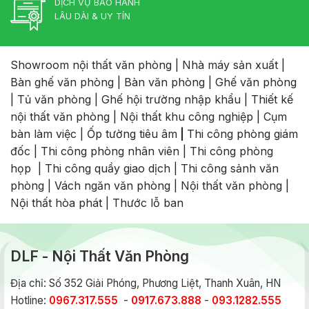
DỊCH VỤ BẢO HÀNH
LÂU DÀI & UY TÍN
Showroom nội thất văn phòng
|
Nhà máy sản xuất
|
Bàn ghế văn phòng
|
Bàn văn phòng
|
Ghế văn phòng
|
Tủ văn phòng
|
Ghế hội trường nhập khẩu
|
Thiết kế
nội thất văn phòng
|
Nội thất khu công nghiệp
|
Cụm
bàn làm việc
|
Ốp tường tiêu âm
|
Thi công phòng giám
đốc
|
Thi công phòng nhân viên
|
Thi công phòng
họp
|
Thi công quầy giao dịch
|
Thi công sảnh văn
phòng
|
Vách ngăn văn phòng
|
Nội thất văn phòng
|
Nội thất hòa phát
|
Thước lỗ ban
DLF - Nội Thất Văn Phòng
Địa chỉ: Số 352 Giải Phóng, Phương Liệt, Thanh Xuân, HN
Hotline:
0967.317.555
-
0917.673.888
-
093.1282.555