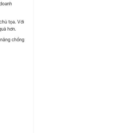
 doanh
chủ tọa. Với
quả hơn.
ả năng chống