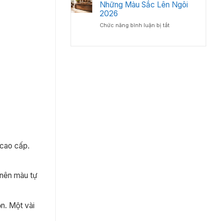
bàn
Những Màu Sắc Lên Ngôi
Lý
Chuyên
giám
2026
–
Gia
đốc
Chuẩn
Nội
ở
Chức năng bình luận bị tắt
gỗ
Phong
Thất
Bàn
công
Thủy
Giám
nghiệp
Cho
Đốc
hay
Phòng
Màu
gỗ
Lãnh
Gì
tự
Đạo
Đẹp?
nhiên?
Những
Màu
Sắc
Lên
Ngôi
2026
 cao cấp.
 nên màu tự
n. Một vài