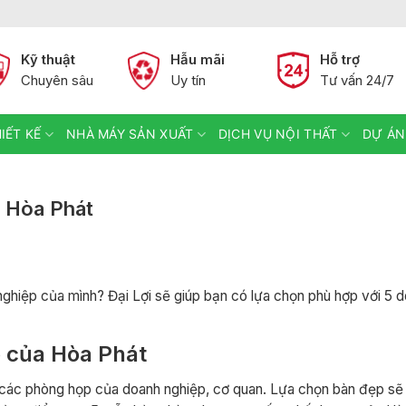
Kỹ thuật
Hẫu mãi
Hỗ trợ
Chuyên sâu
Uy tín
Tư vấn 24/7
IẾT KẾ
NHÀ MÁY SẢN XUẤT
DỊCH VỤ NỘI THẤT
DỰ ÁN
 Hòa Phát
ghiệp của mình? Đại Lợi sẽ giúp bạn có lựa chọn phù hợp với 5 
 của Hòa Phát
 các phòng họp của doanh nghiệp, cơ quan. Lựa chọn bàn đẹp sẽ