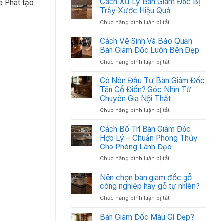
Cách Xử Lý Bàn Giám Đốc Bị
Các
a Phát tạo
:
Trầy Xước Hiệu Quả
Hạng
Thiết
Mục
ở
Chức năng bình luận bị tắt
Kế
Quan
Cách
Thi
Trọng
Xử
Cách Vệ Sinh Và Bảo Quản
Công
Cần
Lý
Bàn Giám Đốc Luôn Bền Đẹp
Nội
Có
Bàn
Thất
ở
Chức năng bình luận bị tắt
Giám
Văn
Cách
Đốc
Phòng
Vệ
Có Nên Đầu Tư Bàn Giám Đốc
Bị
Tối
Sinh
Tân Cổ Điển? Góc Nhìn Từ
Trầy
Ưu
Và
Chuyên Gia Nội Thất
Xước
Năm
Bảo
Hiệu
2026
ở
Chức năng bình luận bị tắt
Quản
Quả
Có
Bàn
Nên
Cách Bố Trí Bàn Giám Đốc
Giám
Đầu
Hợp Lý – Chuẩn Phong Thủy
Đốc
Tư
Luôn
Cho Phòng Lãnh Đạo
Bàn
Bền
ở
Chức năng bình luận bị tắt
Giám
Đẹp
Cách
Đốc
Bố
Nên chọn bàn giám đốc gỗ
Tân
Trí
công nghiệp hay gỗ tự nhiên?
Cổ
Bàn
Điển?
ở
Chức năng bình luận bị tắt
Giám
Góc
Nên
Đốc
Nhìn
chọn
Bàn Giám Đốc Màu Gì Đẹp?
Hợp
Từ