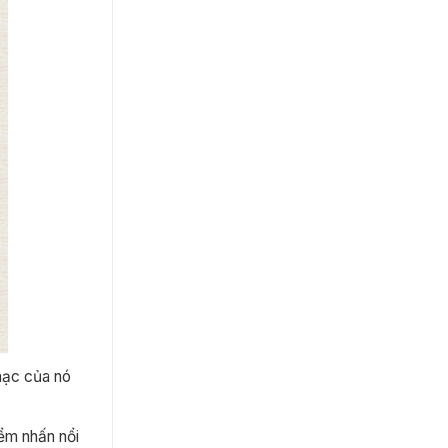
mạc của nó
iểm nhấn nổi