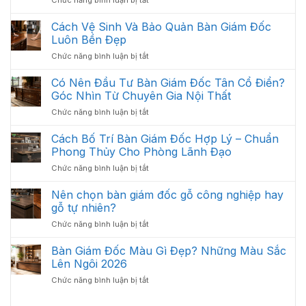
Chức năng bình luận bị tắt
Kế
Mục
Cách
Thi
Quan
Xử
Cách Vệ Sinh Và Bảo Quản Bàn Giám Đốc
Công
Trọng
Lý
Nội
Luôn Bền Đẹp
Cần
Bàn
Thất
Có
ở
Chức năng bình luận bị tắt
Giám
Văn
Cách
Đốc
Phòng
Vệ
Có Nên Đầu Tư Bàn Giám Đốc Tân Cổ Điển?
Bị
Tối
Sinh
Trầy
Góc Nhìn Từ Chuyên Gia Nội Thất
Ưu
Và
Xước
Năm
ở
Chức năng bình luận bị tắt
Bảo
Hiệu
2026
Có
Quản
Quả
Nên
Cách Bố Trí Bàn Giám Đốc Hợp Lý – Chuẩn
Bàn
Đầu
Giám
Phong Thủy Cho Phòng Lãnh Đạo
Tư
Đốc
ở
Chức năng bình luận bị tắt
Bàn
Luôn
Cách
Giám
Bền
Bố
Nên chọn bàn giám đốc gỗ công nghiệp hay
Đốc
Đẹp
Trí
Tân
gỗ tự nhiên?
Bàn
Cổ
ở
Chức năng bình luận bị tắt
Giám
Điển?
Nên
Đốc
Góc
chọn
Bàn Giám Đốc Màu Gì Đẹp? Những Màu Sắc
Hợp
Nhìn
bàn
Lý
Lên Ngôi 2026
Từ
giám
–
Chuyên
ở
Chức năng bình luận bị tắt
đốc
Chuẩn
Gia
Bàn
gỗ
Phong
Nội
Giám
công