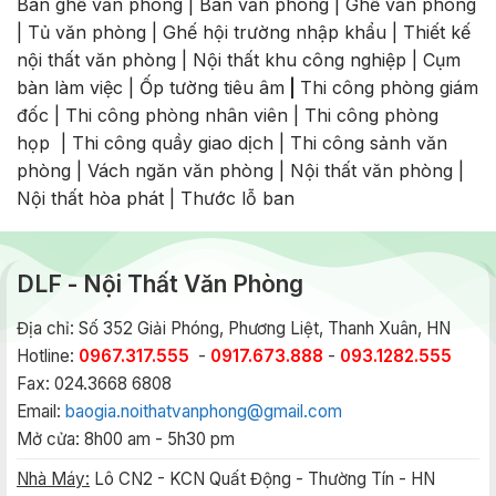
Bàn ghế văn phòng
|
Bàn văn phòng
|
Ghế văn phòng
|
Tủ văn phòng
|
Ghế hội trường nhập khẩu
|
Thiết kế
nội thất văn phòng
|
Nội thất khu công nghiệp
|
Cụm
bàn làm việc
|
Ốp tường tiêu âm
|
Thi công phòng giám
đốc
|
Thi công phòng nhân viên
|
Thi công phòng
họp
|
Thi công quầy giao dịch
|
Thi công sảnh văn
phòng
|
Vách ngăn văn phòng
|
Nội thất văn phòng
|
Nội thất hòa phát
|
Thước lỗ ban
DLF - Nội Thất Văn Phòng
Địa chỉ: Số 352 Giải Phóng, Phương Liệt, Thanh Xuân, HN
Hotline:
0967.317.555
-
0917.673.888
-
093.1282.555
Fax: 024.3668 6808
Email:
baogia.noithatvanphong@gmail.com
Mở cửa: 8h00 am - 5h30 pm
Nhà Máy:
Lô CN2 - KCN Quất Động - Thường Tín - HN