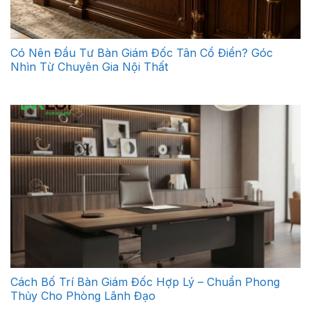
Có Nên Đầu Tư Bàn Giám Đốc Tân Cổ Điển? Góc
Nhìn Từ Chuyên Gia Nội Thất
Cách Bố Trí Bàn Giám Đốc Hợp Lý – Chuẩn Phong
Thủy Cho Phòng Lãnh Đạo