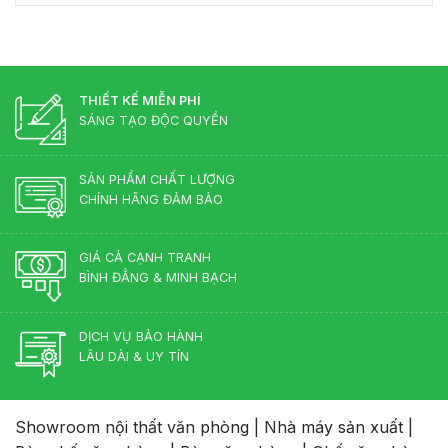
Thủy
Thất
Đốc
nghiệp
Cho
Màu
hay
Phòng
Gì
gỗ
Lãnh
Đẹp?
tự
Đạo
Những
nhiên?
Màu
THIẾT KẾ MIỄN PHÍ
Sắc
SÁNG TẠO ĐỘC QUYỀN
Lên
Ngôi
2026
SẢN PHẨM CHẤT LƯỢNG
CHÍNH HÃNG ĐẢM BẢO
GIÁ CẢ CẠNH TRANH
BÌNH ĐẲNG & MINH BẠCH
DỊCH VỤ BẢO HÀNH
LÂU DÀI & UY TÍN
Showroom nội thất văn phòng
|
Nhà máy sản xuất
|