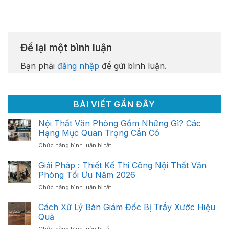
Để lại một bình luận
Bạn phải
đăng nhập
để gửi bình luận.
BÀI VIẾT GẦN ĐÂY
Nội Thất Văn Phòng Gồm Những Gì? Các
Hạng Mục Quan Trọng Cần Có
ở
Chức năng bình luận bị tắt
Nội
Thất
Giải Pháp : Thiết Kế Thi Công Nội Thất Văn
Văn
Phòng Tối Ưu Năm 2026
Phòng
ở
Chức năng bình luận bị tắt
Gồm
Giải
Những
Pháp
Cách Xử Lý Bàn Giám Đốc Bị Trầy Xước Hiệu
Gì?
:
Các
Quả
Thiết
Hạng
ở