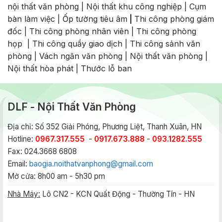
nội thất văn phòng
|
Nội thất khu công nghiệp
|
Cụm
bàn làm việc
|
Ốp tường tiêu âm
|
Thi công phòng giám
đốc
|
Thi công phòng nhân viên
|
Thi công phòng
họp
|
Thi công quầy giao dịch
|
Thi công sảnh văn
phòng
|
Vách ngăn văn phòng
|
Nội thất văn phòng
|
Nội thất hòa phát
|
Thước lỗ ban
DLF - Nội Thất Văn Phòng
Địa chỉ: Số 352 Giải Phóng, Phương Liệt, Thanh Xuân, HN
Hotline:
0967.317.555
-
0917.673.888
-
093.1282.555
Fax: 024.3668 6808
Email:
baogia.noithatvanphong@gmail.com
Mở cửa: 8h00 am - 5h30 pm
Nhà Máy:
Lô CN2 - KCN Quất Động - Thường Tín - HN