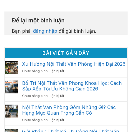
Để lại một bình luận
Bạn phải
đăng nhập
để gửi bình luận.
BÀI VIẾT GẦN ĐÂY
Xu Hướng Nội Thất Văn Phòng Hiện Đại 2026
ở
Chức năng bình luận bị tắt
Xu
Hướng
Bố Trí Nội Thất Văn Phòng Khoa Học: Cách
Nội
Sắp Xếp Tối Ưu Không Gian 2026
Thất
ở
Chức năng bình luận bị tắt
Văn
Bố
Phòng
Trí
Hiện
Nội Thất Văn Phòng Gồm Những Gì? Các
Nội
Đại
Hạng Mục Quan Trọng Cần Có
Thất
2026
ở
Chức năng bình luận bị tắt
Văn
Nội
Phòng
Thất
Giải Pháp : Thiết Kế Thi Công Nội Thất Văn
Khoa