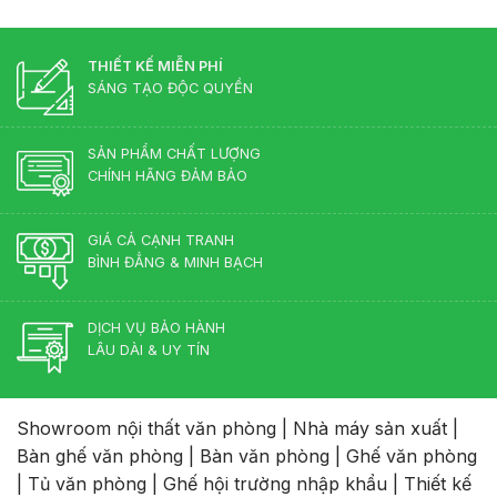
Giám
Điển?
Đốc
Góc
Hợp
Nhìn
Lý
THIẾT KẾ MIỄN PHÍ
Từ
–
Chuyên
SÁNG TẠO ĐỘC QUYỀN
Chuẩn
Gia
Phong
Nội
Thủy
Thất
SẢN PHẨM CHẤT LƯỢNG
Cho
CHÍNH HÃNG ĐẢM BẢO
Phòng
Lãnh
Đạo
GIÁ CẢ CẠNH TRANH
BÌNH ĐẲNG & MINH BẠCH
DỊCH VỤ BẢO HÀNH
LÂU DÀI & UY TÍN
Showroom nội thất văn phòng
|
Nhà máy sản xuất
|
Bàn ghế văn phòng
|
Bàn văn phòng
|
Ghế văn phòng
|
Tủ văn phòng
|
Ghế hội trường nhập khẩu
|
Thiết kế