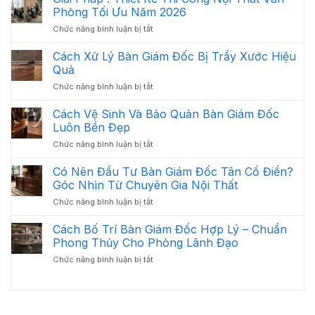
Văn
Học:
Phòng Tối Ưu Năm 2026
Phòng
Cách
ở
Chức năng bình luận bị tắt
Gồm
Sắp
Giải
Những
Xếp
Pháp
Cách Xử Lý Bàn Giám Đốc Bị Trầy Xước Hiệu
Gì?
Tối
:
Các
Quả
Ưu
Thiết
Hạng
Không
ở
Chức năng bình luận bị tắt
Kế
Mục
Gian
Cách
Thi
Quan
2026
Xử
Cách Vệ Sinh Và Bảo Quản Bàn Giám Đốc
Công
Trọng
Lý
Nội
Luôn Bền Đẹp
Cần
Bàn
Thất
Có
ở
Chức năng bình luận bị tắt
Giám
Văn
Cách
Đốc
Phòng
Vệ
Có Nên Đầu Tư Bàn Giám Đốc Tân Cổ Điển?
Bị
Tối
Sinh
Trầy
Góc Nhìn Từ Chuyên Gia Nội Thất
Ưu
Và
Xước
Năm
ở
Chức năng bình luận bị tắt
Bảo
Hiệu
2026
Có
Quản
Quả
Nên
Cách Bố Trí Bàn Giám Đốc Hợp Lý – Chuẩn
Bàn
Đầu
Giám
Phong Thủy Cho Phòng Lãnh Đạo
Tư
Đốc
ở
Chức năng bình luận bị tắt
Bàn
Luôn
Cách
Giám
Bền
Bố
Đốc
Đẹp
Trí
Tân
Bàn
Cổ