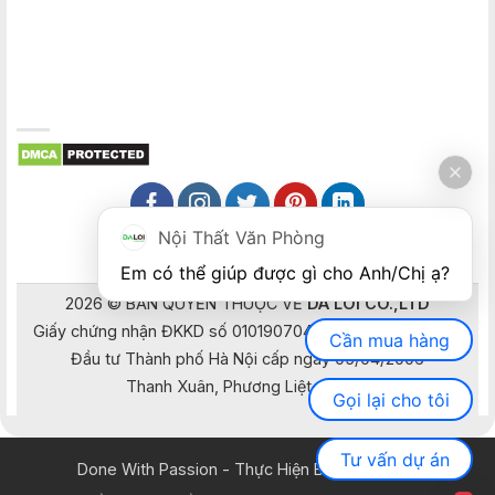
Nội Thất Văn Phòng
Em có thể giúp được gì cho Anh/Chị ạ? 
2026 © BẢN QUYỀN THUỘC VỀ
DA LOI CO.,LTD
Giấy chứng nhận ĐKKD số 0101907041 do Sở Kế hoạch và
Cần mua hàng
Đầu tư Thành phố Hà Nội cấp ngày 05/04/2006
Thanh Xuân, Phương Liệt, Hà Nội
Gọi lại cho tôi
Tư vấn dự án
Done With Passion - Thực Hiện Bằng Đam Mê