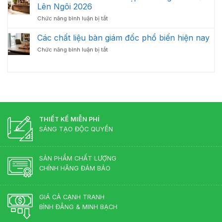
bàn
Lý
Lên Ngôi 2026
Từ
giám
–
Chuyên
ở
Chức năng bình luận bị tắt
đốc
Chuẩn
Gia
Bàn
gỗ
Phong
Nội
Giám
Các chất liệu bàn giám đốc phổ biến hiện nay
công
Thủy
Thất
Đốc
nghiệp
Cho
ở
Chức năng bình luận bị tắt
Màu
hay
Phòng
Các
Gì
gỗ
Lãnh
chất
Đẹp?
tự
Đạo
liệu
Những
nhiên?
bàn
Màu
giám
Sắc
đốc
Lên
phổ
Ngôi
biến
THIẾT KẾ MIỄN PHÍ
2026
hiện
SÁNG TẠO ĐỘC QUYỀN
nay
SẢN PHẨM CHẤT LƯỢNG
CHÍNH HÃNG ĐẢM BẢO
GIÁ CẢ CẠNH TRANH
BÌNH ĐẲNG & MINH BẠCH