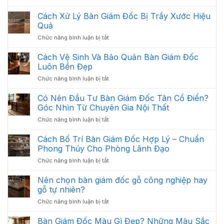
Giải
Pháp
Cách Xử Lý Bàn Giám Đốc Bị Trầy Xước Hiệu
:
Quả
Thiết
ở
Chức năng bình luận bị tắt
Kế
Cách
Thi
Xử
Cách Vệ Sinh Và Bảo Quản Bàn Giám Đốc
Công
Lý
Nội
Luôn Bền Đẹp
Bàn
Thất
ở
Chức năng bình luận bị tắt
Giám
Văn
Cách
Đốc
Phòng
Vệ
Có Nên Đầu Tư Bàn Giám Đốc Tân Cổ Điển?
Bị
Tối
Sinh
Trầy
Góc Nhìn Từ Chuyên Gia Nội Thất
Ưu
Và
Xước
Năm
ở
Chức năng bình luận bị tắt
Bảo
Hiệu
2026
Có
Quản
Quả
Nên
Cách Bố Trí Bàn Giám Đốc Hợp Lý – Chuẩn
Bàn
Đầu
Giám
Phong Thủy Cho Phòng Lãnh Đạo
Tư
Đốc
ở
Chức năng bình luận bị tắt
Bàn
Luôn
Cách
Giám
Bền
Bố
Nên chọn bàn giám đốc gỗ công nghiệp hay
Đốc
Đẹp
Trí
Tân
gỗ tự nhiên?
Bàn
Cổ
ở
Chức năng bình luận bị tắt
Giám
Điển?
Nên
Đốc
Góc
chọn
Bàn Giám Đốc Màu Gì Đẹp? Những Màu Sắc
Hợp
Nhìn