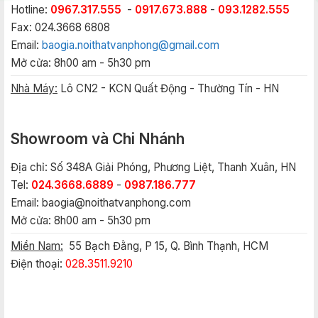
Hotline:
0967.317.555
-
0917.673.888
-
093.1282.555
Fax: 024.3668 6808
Email:
baogia.noithatvanphong@gmail.com
Mở cửa: 8h00 am - 5h30 pm
Nhà Máy:
Lô CN2 - KCN Quất Động - Thường Tín - HN
Showroom và Chi Nhánh
Địa chỉ: Số 348A Giải Phóng, Phương Liệt, Thanh Xuân, HN
Tel:
024.3668.6889
-
0987.186.777
Email:
baogia@noithatvanphong.com
Mở cửa: 8h00 am - 5h30 pm
Miền Nam:
55 Bạch Đằng, P 15, Q. Bình Thạnh, HCM
Điện thoại:
028.3511.9210