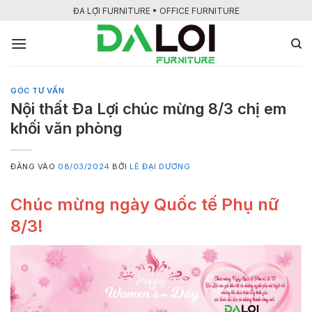
Bỏ
ĐA LỢI FURNITURE • OFFICE FURNITURE
qua
nội
dung
GÓC TƯ VẤN
Nội thất Đa Lợi chúc mừng 8/3 chị em
khối văn phòng
ĐĂNG VÀO
08/03/2024
BỞI
LÊ ĐẠI DƯƠNG
Chúc mừng ngày Quốc tế Phụ nữ
8/3!