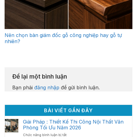
Nên chọn bàn giám đốc gỗ công nghiệp hay gỗ tự
nhiên?
Để lại một bình luận
Bạn phải
đăng nhập
để gửi bình luận.
BÀI VIẾT GẦN ĐÂY
Giải Pháp : Thiết Kế Thi Công Nội Thất Văn
Phòng Tối Ưu Năm 2026
ở
Chức năng bình luận bị tắt