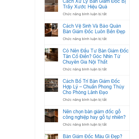
Cách Xử Lý Bàn Giám Đốc Bị
Các
:
Trầy Xước Hiệu Quả
Hạng
Thiết
Mục
ở
Chức năng bình luận bị tắt
Kế
Quan
Cách
Thi
Trọng
Xử
Cách Vệ Sinh Và Bảo Quản
Công
Cần
Lý
Bàn Giám Đốc Luôn Bền Đẹp
Nội
Có
Bàn
Thất
ở
Chức năng bình luận bị tắt
Giám
Văn
Cách
Đốc
Phòng
Vệ
Có Nên Đầu Tư Bàn Giám Đốc
Bị
Tối
Sinh
Tân Cổ Điển? Góc Nhìn Từ
Trầy
Ưu
Và
Chuyên Gia Nội Thất
Xước
Năm
Bảo
Hiệu
2026
ở
Chức năng bình luận bị tắt
Quản
Quả
Có
Bàn
Nên
Cách Bố Trí Bàn Giám Đốc
Giám
Đầu
Hợp Lý – Chuẩn Phong Thủy
Đốc
Tư
Luôn
Cho Phòng Lãnh Đạo
Bàn
Bền
ở
Chức năng bình luận bị tắt
Giám
Đẹp
Cách
Đốc
Bố
Nên chọn bàn giám đốc gỗ
Tân
Trí
công nghiệp hay gỗ tự nhiên?
Cổ
Bàn
Điển?
ở
Chức năng bình luận bị tắt
Giám
Góc
Nên
Đốc
Nhìn
chọn
Bàn Giám Đốc Màu Gì Đẹp?
Hợp
Từ