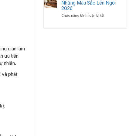
bàn
Những Màu Sắc Lên Ngôi
Lý
Chuyên
giám
2026
–
Gia
đốc
Chuẩn
Nội
ở
Chức năng bình luận bị tắt
gỗ
Phong
Thất
Bàn
công
Thủy
Giám
nghiệp
Cho
Đốc
hay
Phòng
Màu
gỗ
Lãnh
Gì
tự
Đạo
Đẹp?
nhiên?
ông gian làm
Những
h ưu tiên
Màu
Sắc
ự nhiên.
Lên
Ngôi
i và phát
2026
rị: