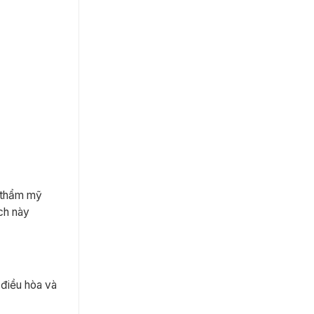
ị thẩm mỹ
ách này
 điều hòa và