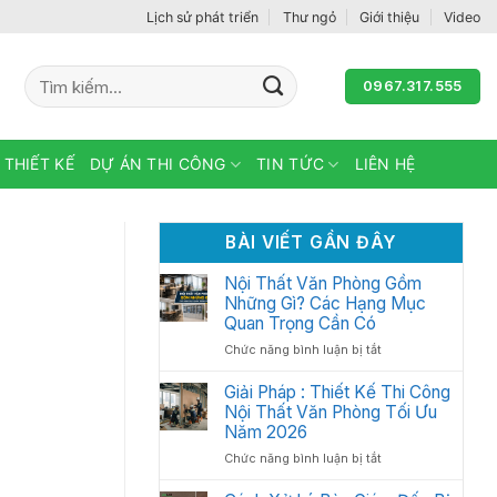
Lịch sử phát triển
Thư ngỏ
Giới thiệu
Video
Tìm
0967.317.555
kiếm:
 THIẾT KẾ
DỰ ÁN THI CÔNG
TIN TỨC
LIÊN HỆ
BÀI VIẾT GẦN ĐÂY
Nội Thất Văn Phòng Gồm
Những Gì? Các Hạng Mục
Quan Trọng Cần Có
ở
Chức năng bình luận bị tắt
Nội
Thất
Giải Pháp : Thiết Kế Thi Công
Văn
Nội Thất Văn Phòng Tối Ưu
Phòng
Năm 2026
Gồm
ở
Chức năng bình luận bị tắt
Những
Giải
Gì?
Pháp