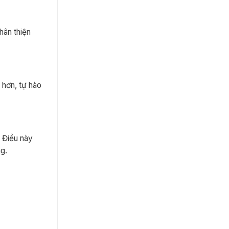
hân thiện
 hơn, tự hào
. Điều này
ng.