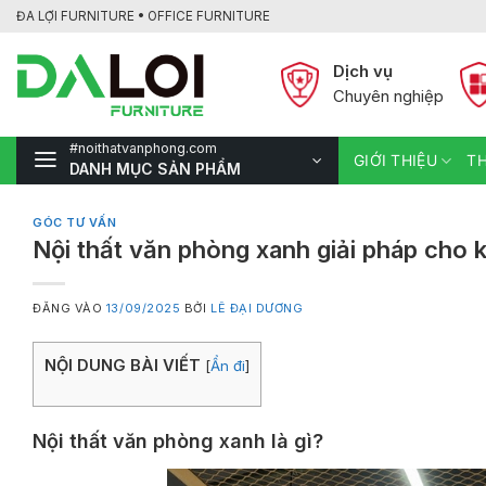
Bỏ
ĐA LỢI FURNITURE • OFFICE FURNITURE
qua
nội
Dịch vụ
dung
Chuyên nghiệp
#noithatvanphong.com
GIỚI THIỆU
TH
DANH MỤC SẢN PHẨM
GÓC TƯ VẤN
Nội thất văn phòng xanh giải pháp cho 
ĐĂNG VÀO
13/09/2025
BỞI
LÊ ĐẠI DƯƠNG
NỘI DUNG BÀI VIẾT
[
Ẩn đi
]
Nội thất văn phòng xanh là gì?