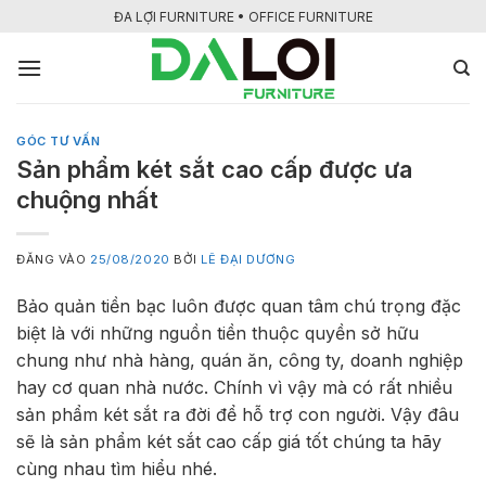
Bỏ
ĐA LỢI FURNITURE • OFFICE FURNITURE
qua
nội
dung
GÓC TƯ VẤN
Sản phẩm két sắt cao cấp được ưa
chuộng nhất
ĐĂNG VÀO
25/08/2020
BỞI
LÊ ĐẠI DƯƠNG
Bảo quản tiền bạc luôn được quan tâm chú trọng đặc
biệt là với những nguồn tiền thuộc quyền sở hữu
chung như nhà hàng, quán ăn, công ty, doanh nghiệp
hay cơ quan nhà nước. Chính vì vậy mà có rất nhiều
sản phẩm két sắt ra đời để hỗ trợ con người. Vậy đâu
sẽ là sản phẩm két sắt cao cấp giá tốt chúng ta hãy
cùng nhau tìm hiểu nhé.