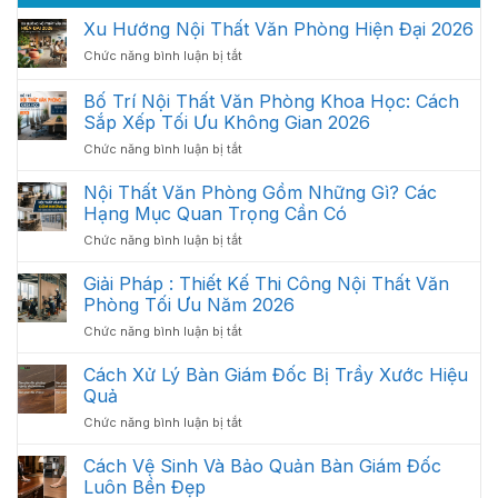
Xu Hướng Nội Thất Văn Phòng Hiện Đại 2026
ở
Chức năng bình luận bị tắt
Xu
Hướng
Bố Trí Nội Thất Văn Phòng Khoa Học: Cách
Nội
Sắp Xếp Tối Ưu Không Gian 2026
Thất
ở
Chức năng bình luận bị tắt
Văn
Bố
Phòng
Trí
Hiện
Nội Thất Văn Phòng Gồm Những Gì? Các
Nội
Đại
Hạng Mục Quan Trọng Cần Có
Thất
2026
ở
Chức năng bình luận bị tắt
Văn
Nội
Phòng
Thất
Giải Pháp : Thiết Kế Thi Công Nội Thất Văn
Khoa
Văn
Học:
Phòng Tối Ưu Năm 2026
Phòng
Cách
ở
Chức năng bình luận bị tắt
Gồm
Sắp
Giải
Những
Xếp
Pháp
Cách Xử Lý Bàn Giám Đốc Bị Trầy Xước Hiệu
Gì?
Tối
:
Các
Quả
Ưu
Thiết
Hạng
Không
ở
Chức năng bình luận bị tắt
Kế
Mục
Gian
Cách
Thi
Quan
2026
Xử
Cách Vệ Sinh Và Bảo Quản Bàn Giám Đốc
Công
Trọng
Lý
Nội
Luôn Bền Đẹp
Cần
Bàn