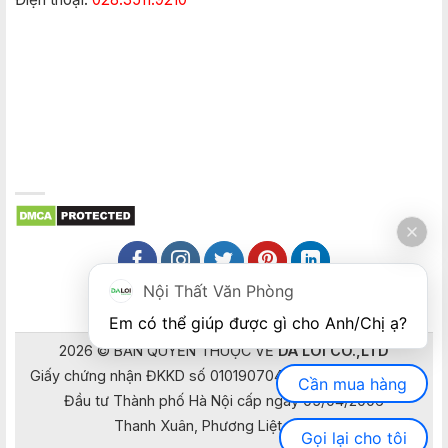
Nội Thất Văn Phòng
Em có thể giúp được gì cho Anh/Chị ạ? 
2026 © BẢN QUYỀN THUỘC VỀ
DA LOI CO.,LTD
Giấy chứng nhận ĐKKD số 0101907041 do Sở Kế hoạch và
Cần mua hàng
Đầu tư Thành phố Hà Nội cấp ngày 05/04/2006
Thanh Xuân, Phương Liệt, Hà Nội
Gọi lại cho tôi