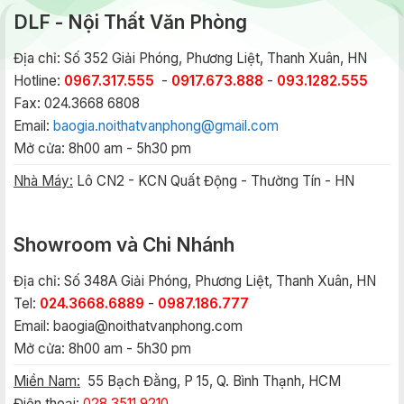
DLF - Nội Thất Văn Phòng
Địa chỉ: Số 352 Giải Phóng, Phương Liệt, Thanh Xuân, HN
Hotline:
0967.317.555
-
0917.673.888
-
093.1282.555
Fax: 024.3668 6808
Email:
baogia.noithatvanphong@gmail.com
Mở cửa: 8h00 am - 5h30 pm
Nhà Máy:
Lô CN2 - KCN Quất Động - Thường Tín - HN
Showroom và Chi Nhánh
Địa chỉ: Số 348A Giải Phóng, Phương Liệt, Thanh Xuân, HN
Tel:
024.3668.6889
-
0987.186.777
Email:
baogia@noithatvanphong.com
Mở cửa: 8h00 am - 5h30 pm
Miền Nam:
55 Bạch Đằng, P 15, Q. Bình Thạnh, HCM
Điện thoại:
028.3511.9210