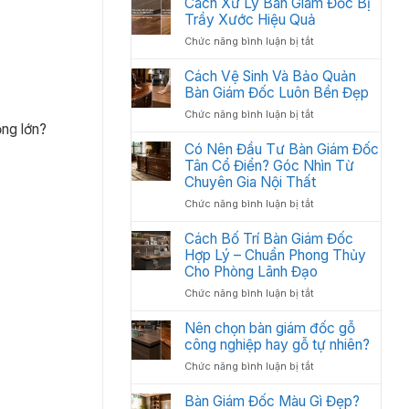
Cách Xử Lý Bàn Giám Đốc Bị
Các
:
Trầy Xước Hiệu Quả
Hạng
Thiết
Mục
ở
Chức năng bình luận bị tắt
Kế
Quan
Cách
Thi
Trọng
Xử
Cách Vệ Sinh Và Bảo Quản
Công
Cần
Lý
Bàn Giám Đốc Luôn Bền Đẹp
Nội
Có
Bàn
Thất
ở
Chức năng bình luận bị tắt
Giám
Văn
ộng lớn?
Cách
Đốc
Phòng
Vệ
Có Nên Đầu Tư Bàn Giám Đốc
Bị
Tối
Sinh
Tân Cổ Điển? Góc Nhìn Từ
Trầy
Ưu
Và
Chuyên Gia Nội Thất
Xước
Năm
Bảo
Hiệu
2026
ở
Chức năng bình luận bị tắt
Quản
Quả
Có
Bàn
Nên
Cách Bố Trí Bàn Giám Đốc
Giám
Đầu
Hợp Lý – Chuẩn Phong Thủy
Đốc
Tư
Luôn
Cho Phòng Lãnh Đạo
Bàn
Bền
ở
Chức năng bình luận bị tắt
Giám
Đẹp
Cách
Đốc
Bố
Nên chọn bàn giám đốc gỗ
Tân
Trí
công nghiệp hay gỗ tự nhiên?
Cổ
Bàn
Điển?
ở
Chức năng bình luận bị tắt
Giám
Góc
Nên
Đốc
Nhìn
chọn
Bàn Giám Đốc Màu Gì Đẹp?
Hợp
Từ