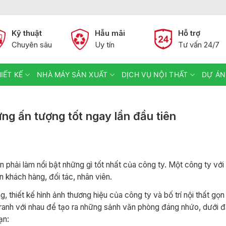
Kỹ thuật
Hẫu mãi
Hỗ trợ
Chuyên sâu
Uy tín
Tư vấn 24/7
IẾT KẾ
NHÀ MÁY SẢN XUẤT
DỊCH VỤ NỘI THẤT
DỰ ÁN
g ấn tượng tốt ngay lần đầu tiên
hải làm nổi bật những gì tốt nhất của công ty. Một công ty với
 khách hàng, đối tác, nhân viên.
ng, thiết kế hình ảnh thương hiệu của công ty và bố trí nội thất gọ
ranh với nhau để tạo ra những sảnh văn phòng đáng nhứo, dưới đ
ạn: