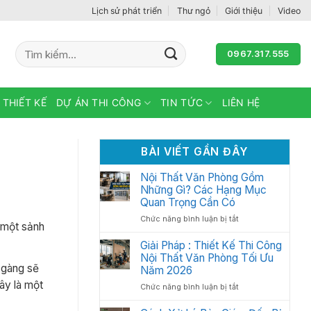
Lịch sử phát triển
Thư ngỏ
Giới thiệu
Video
Tìm
0967.317.555
kiếm:
 THIẾT KẾ
DỰ ÁN THI CÔNG
TIN TỨC
LIÊN HỆ
BÀI VIẾT GẦN ĐÂY
Nội Thất Văn Phòng Gồm
Những Gì? Các Hạng Mục
Quan Trọng Cần Có
ở
Chức năng bình luận bị tắt
 một sảnh
Nội
Thất
Giải Pháp : Thiết Kế Thi Công
Văn
Nội Thất Văn Phòng Tối Ưu
Phòng
n gàng sẽ
Năm 2026
Gồm
ây là một
ở
Chức năng bình luận bị tắt
Những
Giải
Gì?
Pháp