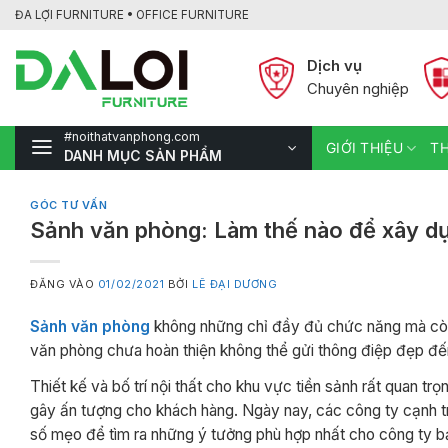
Bỏ
ĐA LỢI FURNITURE • OFFICE FURNITURE
qua
nội
Dịch vụ
dung
Chuyên nghiệp
#noithatvanphong.com
GIỚI THIỆU
TH
DANH MỤC SẢN PHẨM
GÓC TƯ VẤN
Sảnh văn phòng: Làm thế nào để xây dựn
ĐĂNG VÀO
01/02/2021
BỞI
LÊ ĐẠI DƯƠNG
Sảnh văn phòng
không những chỉ đầy đủ chức năng mà còn p
văn phòng chưa hoàn thiện không thể gửi thông điệp đẹp đến
Thiết kế và bố trí nội thất cho khu vực tiền sảnh rất quan trọ
gây ấn tượng cho khách hàng. Ngày nay, các công ty cạnh t
số mẹo để tìm ra những ý tưởng phù hợp nhất cho công ty b