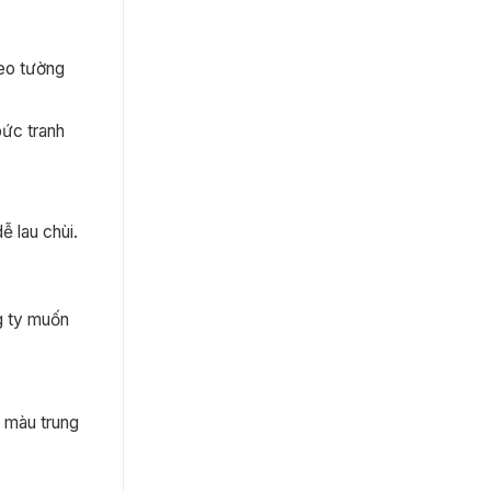
reo tường
bức tranh
ễ lau chùi.
g ty muốn
 màu trung