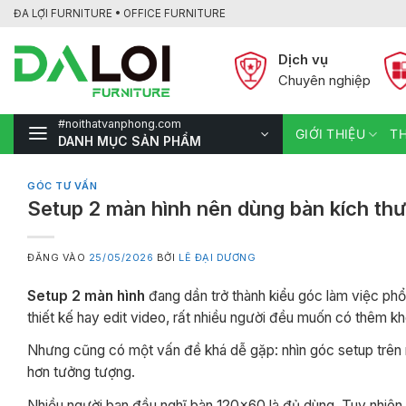
Bỏ
ĐA LỢI FURNITURE • OFFICE FURNITURE
qua
nội
Dịch vụ
dung
Chuyên nghiệp
#noithatvanphong.com
GIỚI THIỆU
TH
DANH MỤC SẢN PHẨM
GÓC TƯ VẤN
Setup 2 màn hình nên dùng bàn kích th
ĐĂNG VÀO
25/05/2026
BỞI
LÊ ĐẠI DƯƠNG
Setup 2 màn hình
đang dần trở thành kiểu góc làm việc phổ 
thiết kế hay edit video, rất nhiều người đều muốn có thêm khô
Nhưng cũng có một vấn đề khá dễ gặp: nhìn góc setup trên m
hơn tưởng tượng.
Nhiều người ban đầu nghĩ bàn 120×60 là đủ dùng. Tuy nhiên 