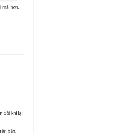
i mái hơn.
 đôi khi lại
rên bàn,