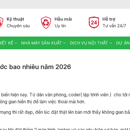
Kỹ thuật
Hẫu mãi
Hỗ trợ
Chuyên sâu
Uy tín
Tư vấn 24/7
IẾT KẾ
NHÀ MÁY SẢN XUẤT
DỊCH VỤ NỘI THẤT
DỰ ÁN
ước bao nhiêu năm 2026
biến hiện nay. Từ dân văn phòng, coder( lập trình viên ) cho tới 
ng gian hiển thị để làm việc thoải mái hơn.
ạng thì rất đẹp, đến lúc đặt thật lên bàn mới thấy không gian b
sau khi đặt thêm 2 màn hình, laptop và các phụ kiện cơ bản, mặt