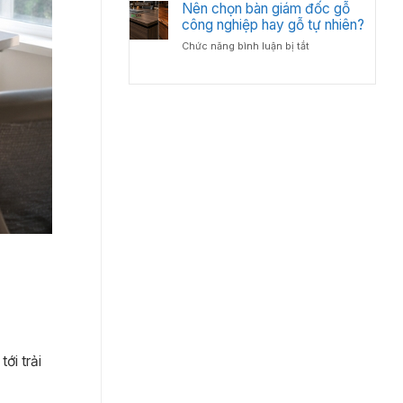
Bố
Nên chọn bàn giám đốc gỗ
Tân
Trí
công nghiệp hay gỗ tự nhiên?
Cổ
Bàn
Điển?
ở
Chức năng bình luận bị tắt
Giám
Góc
Nên
Đốc
Nhìn
chọn
Hợp
Từ
bàn
Lý
Chuyên
giám
–
Gia
đốc
Chuẩn
Nội
gỗ
Phong
Thất
công
Thủy
nghiệp
Cho
hay
Phòng
gỗ
Lãnh
tự
Đạo
nhiên?
ới trải