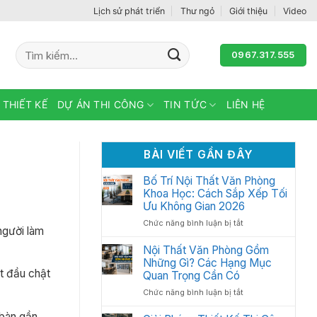
Lịch sử phát triển
Thư ngỏ
Giới thiệu
Video
Tìm
0967.317.555
kiếm:
 THIẾT KẾ
DỰ ÁN THI CÔNG
TIN TỨC
LIÊN HỆ
BÀI VIẾT GẦN ĐÂY
Bố Trí Nội Thất Văn Phòng
Khoa Học: Cách Sắp Xếp Tối
Ưu Không Gian 2026
ở
Chức năng bình luận bị tắt
người làm
Bố
Trí
Nội Thất Văn Phòng Gồm
Nội
Những Gì? Các Hạng Mục
Thất
ắt đầu chật
Quan Trọng Cần Có
Văn
ở
Chức năng bình luận bị tắt
Phòng
Nội
Khoa
 bàn gần
Thất