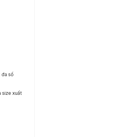
i đa số
à size xuất