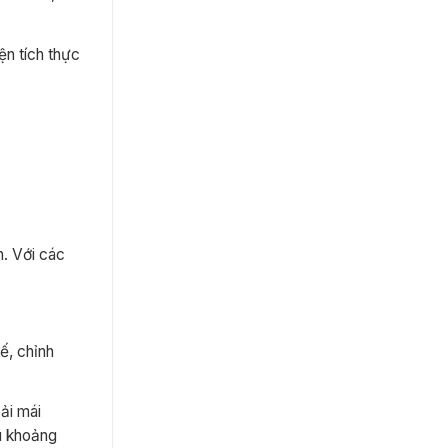
ện tích thực
n. Với các
ế, chỉnh
ải mái
ếu khoảng