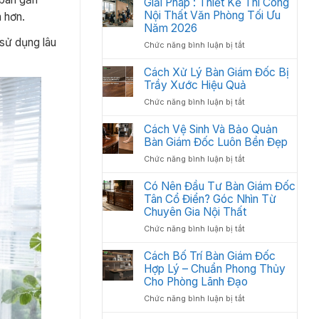
Giải Pháp : Thiết Kế Thi Công
Học:
Văn
Nội Thất Văn Phòng Tối Ưu
Cách
n hơn.
Phòng
Sắp
Năm 2026
Gồm
Xếp
 sử dụng lâu
ở
Chức năng bình luận bị tắt
Những
Tối
Giải
Gì?
Ưu
Pháp
Cách Xử Lý Bàn Giám Đốc Bị
Các
Không
:
Trầy Xước Hiệu Quả
Hạng
Gian
Thiết
Mục
2026
ở
Chức năng bình luận bị tắt
Kế
Quan
Cách
Thi
Trọng
Xử
Cách Vệ Sinh Và Bảo Quản
Công
Cần
Lý
Bàn Giám Đốc Luôn Bền Đẹp
Nội
Có
Bàn
Thất
ở
Chức năng bình luận bị tắt
Giám
Văn
Cách
Đốc
Phòng
Vệ
Có Nên Đầu Tư Bàn Giám Đốc
Bị
Tối
Sinh
Tân Cổ Điển? Góc Nhìn Từ
Trầy
Ưu
Và
Chuyên Gia Nội Thất
Xước
Năm
Bảo
Hiệu
2026
ở
Chức năng bình luận bị tắt
Quản
Quả
Có
Bàn
Nên
Cách Bố Trí Bàn Giám Đốc
Giám
Đầu
Hợp Lý – Chuẩn Phong Thủy
Đốc
Tư
Luôn
Cho Phòng Lãnh Đạo
Bàn
Bền
ở
Chức năng bình luận bị tắt
Giám
Đẹp
Cách
Đốc