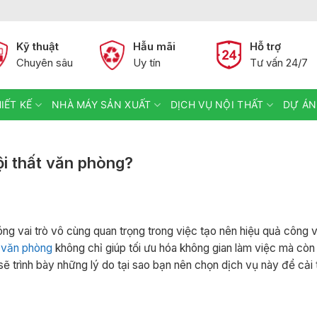
Kỹ thuật
Hẫu mãi
Hỗ trợ
Chuyên sâu
Uy tín
Tư vấn 24/7
IẾT KẾ
NHÀ MÁY SẢN XUẤT
DỊCH VỤ NỘI THẤT
DỰ ÁN
ội thất văn phòng?
ng vai trò vô cùng quan trọng trong việc tạo nên hiệu quả công 
t văn phòng
không chỉ giúp tối ưu hóa không gian làm việc mà cò
 sẽ trình bày những lý do tại sao bạn nên chọn dịch vụ này để cải 