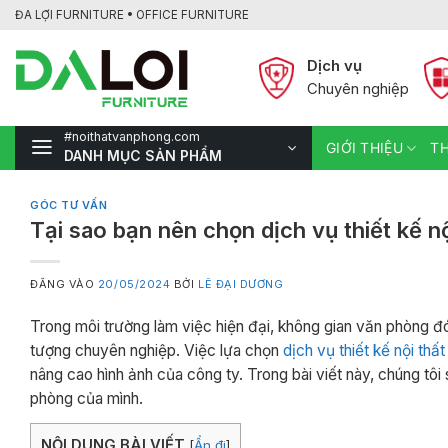
Bỏ
ĐA LỢI FURNITURE • OFFICE FURNITURE
qua
nội
Dịch vụ
dung
Chuyên nghiệp
#noithatvanphong.com
GIỚI THIỆU
TH
DANH MỤC SẢN PHẨM
GÓC TƯ VẤN
Tại sao bạn nên chọn dịch vụ thiết kế n
ĐĂNG VÀO
20/05/2024
BỞI
LÊ ĐẠI DƯƠNG
Trong môi trường làm việc hiện đại, không gian văn phòng đó
tượng chuyên nghiệp. Việc lựa chọn
dịch vụ thiết kế nội thấ
nâng cao hình ảnh của công ty. Trong bài viết này, chúng tôi
phòng của mình.
NỘI DUNG BÀI VIẾT
[
Ẩn đi
]