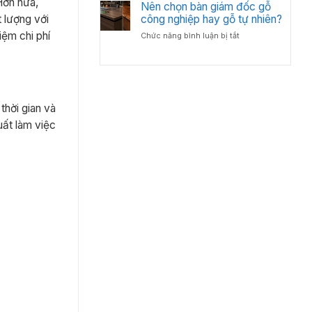
 Hơn nữa,
Bố
Nên chọn bàn giám đốc gỗ
Tân
Trí
công nghiệp hay gỗ tự nhiên?
Cổ
 lượng với
Bàn
Điển?
iệm chi phí
ở
Chức năng bình luận bị tắt
Giám
Góc
Nên
Đốc
Nhìn
chọn
Hợp
Từ
bàn
Lý
Chuyên
giám
–
Gia
đốc
Chuẩn
Nội
gỗ
thời gian và
Phong
Thất
công
Thủy
uất làm việc
nghiệp
Cho
hay
Phòng
gỗ
Lãnh
tự
Đạo
nhiên?