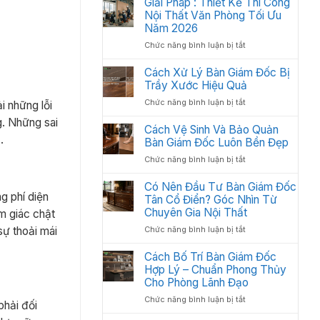
Giải Pháp : Thiết Kế Thi Công
Học:
Văn
Nội Thất Văn Phòng Tối Ưu
Cách
Phòng
Sắp
Năm 2026
Gồm
Xếp
ở
Chức năng bình luận bị tắt
Những
Tối
Giải
Gì?
Ưu
Pháp
Cách Xử Lý Bàn Giám Đốc Bị
Các
Không
:
Trầy Xước Hiệu Quả
Hạng
Gian
Thiết
Mục
2026
ở
Chức năng bình luận bị tắt
i những lỗi
Kế
Quan
Cách
Thi
Trọng
g. Những sai
Xử
Cách Vệ Sinh Và Bảo Quản
Công
Cần
Lý
.
Bàn Giám Đốc Luôn Bền Đẹp
Nội
Có
Bàn
Thất
ở
Chức năng bình luận bị tắt
Giám
Văn
Cách
Đốc
Phòng
Vệ
Có Nên Đầu Tư Bàn Giám Đốc
Bị
Tối
Sinh
g phí diện
Tân Cổ Điển? Góc Nhìn Từ
Trầy
Ưu
Và
Chuyên Gia Nội Thất
Xước
m giác chật
Năm
Bảo
Hiệu
2026
ở
Chức năng bình luận bị tắt
sự thoải mái
Quản
Quả
Có
Bàn
Nên
Cách Bố Trí Bàn Giám Đốc
Giám
Đầu
Hợp Lý – Chuẩn Phong Thủy
Đốc
Tư
Luôn
Cho Phòng Lãnh Đạo
Bàn
Bền
ở
Chức năng bình luận bị tắt
Giám
phải đối
Đẹp
Cách
Đốc