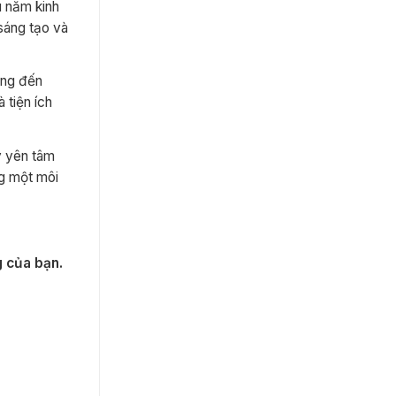
u năm kinh
sáng tạo và
ọng đến
 tiện ích
y yên tâm
ng một môi
g của bạn.