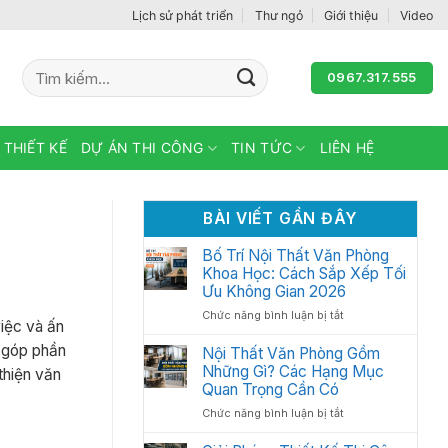
Lịch sử phát triển
Thư ngỏ
Giới thiệu
Video
Tìm
0967.317.555
kiếm:
 THIẾT KẾ
DỰ ÁN THI CÔNG
TIN TỨC
LIÊN HỆ
BÀI VIẾT GẦN ĐÂY
Bố Trí Nội Thất Văn Phòng
Khoa Học: Cách Sắp Xếp Tối
Ưu Không Gian 2026
ở
Chức năng bình luận bị tắt
việc và ấn
Bố
n góp phần
Trí
Nội Thất Văn Phòng Gồm
Nội
Những Gì? Các Hạng Mục
thiện văn
Thất
Quan Trọng Cần Có
Văn
ở
Chức năng bình luận bị tắt
Phòng
Nội
Khoa
Thất