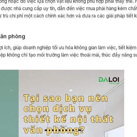
 công hoặc do việc lựa chọn vật liệu không phù hợp phải thay thế.
ìm được nhà cung cấp uy tín, dẫn đến việc mua phải hàng kém chất
 trù chi phí một cách chính xác hơn và đưa ra các giải pháp tiết k
 văn phòng
i ích, giúp doanh nghiệp tối ưu hóa không gian làm việc, tiết kiệm 
ệp không chỉ tạo môi trường làm việc thoải mái, thúc đẩy năng s