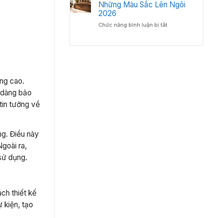
bàn
Những Màu Sắc Lên Ngôi
Lý
Chuyên
giám
2026
–
Gia
đốc
Chuẩn
Nội
ở
Chức năng bình luận bị tắt
gỗ
Phong
Thất
Bàn
công
Thủy
Giám
nghiệp
Cho
Đốc
hay
Phòng
Màu
gỗ
Lãnh
Gì
tự
Đạo
Đẹp?
nhiên?
ợng cao.
Những
Màu
ễ dàng bảo
Sắc
tin tưởng về
Lên
Ngôi
2026
ng. Điều này
Ngoài ra,
sử dụng.
ch thiết kế
 kiện, tạo