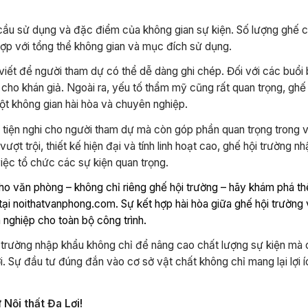
cầu sử dụng và đặc điểm của không gian sự kiện. Số lượng ghế cầ
hợp với tổng thể không gian và mục đích sử dụng.
viết để người tham dự có thể dễ dàng ghi chép. Đối với các buổi 
ãn cho khán giả. Ngoài ra, yếu tố thẩm mỹ cũng rất quan trọng, gh
ột không gian hài hòa và chuyên nghiệp.
à tiện nghi cho người tham dự mà còn góp phần quan trọng trong 
ượt trội, thiết kế hiện đại và tính linh hoạt cao, ghế hội trường nh
iệc tổ chức các sự kiện quan trọng.
ho văn phòng – không chỉ riêng ghế hội trường – hãy khám phá t
 tại noithatvanphong.com. Sự kết hợp hài hòa giữa ghế hội trường
 nghiệp cho toàn bộ công trình.
 trường nhập khẩu không chỉ để nâng cao chất lượng sự kiện mà
. Sự đầu tư đúng đắn vào cơ sở vật chất không chỉ mang lại lợi 
 Nội thất Đa Lợi!