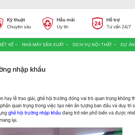
Kỹ thuật
Hẫu mãi
Hỗ trợ
Chuyên sâu
Uy tín
Tư vấn 24/7
IẾT KẾ
NHÀ MÁY SẢN XUẤT
DỊCH VỤ NỘI THẤT
DỰ ÁN
ường nhập khẩu
n hay lễ trao giải, ghế hội trường đóng vai trò quan trọng không th
 phần quan trọng trong việc tạo nên ấn tượng ban đầu và duy trì s
dụng
ghế hội trường nhập khẩu
đang trở nên phổ biến và được nhi
mang lại.