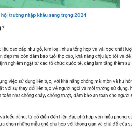
 hội trường nhập khẩu sang trọng 2024
g?
liệu cao cấp như gỗ, kim loại, nhựa tổng hợp và vải bọc chất lư
bền đẹp mà còn đảm bảo tuổi thọ cao, khả năng chịu lực tốt và d
 định nghiêm ngặt từ các tổ chức quốc tế, càng làm tăng thêm sự 
ựng việc sử dụng liên tục, với khả năng chống mài mòn và hư hỏ
ặt với sự thay đổi liên tục về người ngồi và môi trường sử dụng. 
n toàn như chống cháy, chống trượt, đảm bảo an toàn cho người 
kiểu dáng, từ cổ điển đến hiện đại, phù hợp với nhiều phong cá
lựa chọn những mẫu ghế phù hợp với không gian và chủ đề của sự