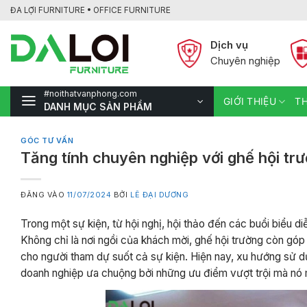
Bỏ
ĐA LỢI FURNITURE • OFFICE FURNITURE
qua
nội
Dịch vụ
dung
Chuyên nghiệp
#noithatvanphong.com
GIỚI THIỆU
TH
DANH MỤC SẢN PHẨM
GÓC TƯ VẤN
Tăng tính chuyên nghiệp với ghế hội tr
ĐĂNG VÀO
11/07/2024
BỞI
LÊ ĐẠI DƯƠNG
Trong một sự kiện, từ hội nghị, hội thảo đến các buổi biểu diễ
Không chỉ là nơi ngồi của khách mời, ghế hội trường còn góp
cho người tham dự suốt cả sự kiện. Hiện nay, xu hướng sử 
doanh nghiệp ưa chuộng bởi những ưu điểm vượt trội mà nó 