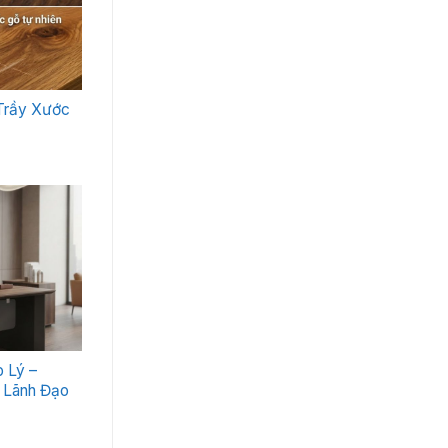
Trầy Xước
 Lý –
 Lãnh Đạo