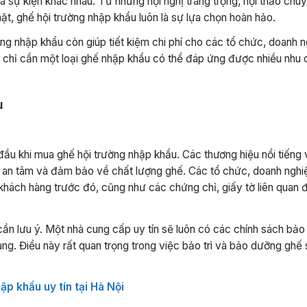
và sự kiện khác nhau. Từ những hội nghị trang trọng, hội thảo ch
mặt, ghế hội trường nhập khẩu luôn là sự lựa chọn hoàn hảo.
ờng nhập khẩu còn giúp tiết kiệm chi phí cho các tổ chức, doanh 
au, chỉ cần một loại ghế nhập khẩu có thể đáp ứng được nhiều nhu
u
 đầu khi mua ghế hội trường nhập khẩu. Các thương hiệu nổi tiếng
 an tâm và đảm bảo về chất lượng ghế. Các tổ chức, doanh nghi
 khách hàng trước đó, cũng như các chứng chỉ, giấy tờ liên quan 
ần lưu ý. Một nhà cung cấp uy tín sẽ luôn có các chính sách bảo
ng. Điều này rất quan trọng trong việc bảo trì và bảo dưỡng ghế 
ập khẩu uy tín tại Hà Nội