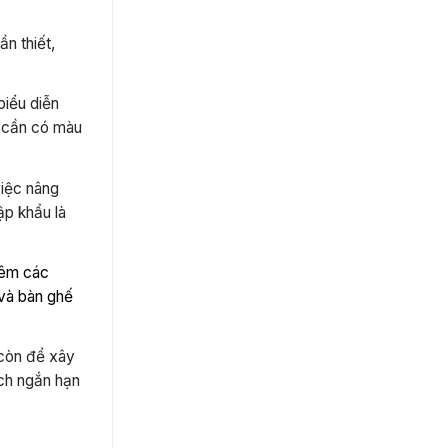
n thiết,
biểu diễn
ế cần có màu
việc nâng
ập khẩu là
hêm các
 và bàn ghế
 còn để xây
ích ngắn hạn