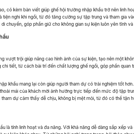
ao, có kèm bàn viết giúp ghế hội trường nhập khẩu trở nên linh hoạ
 tiện nghi khi ngồi, từ đó tăng cường sự tập trung và tham gia và
di chuyển, góp phần giữ cho không gian sự kiện luôn yên tĩnh và 
khẩu
ng vượt trội giúp nâng cao hình ảnh của sự kiện, tạo nên một khô
chi tiết, từ cách bài trí đến chất lượng ghế ngồi, góp phần quan 
hập khẩu mang lại còn giúp người tham dự có trải nghiệm tốt hơn.
ự thoải mái của khách mời ảnh hưởng trực tiếp đến mức độ tập tru
ời tham dự cảm thấy dễ chịu, không bị mệt mỏi, từ đó có thể tận 
u là tính linh hoạt và đa năng. Với khả năng dễ dàng sắp xếp và 