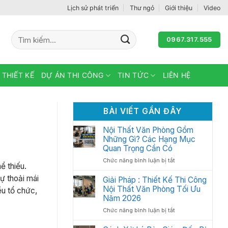
Lịch sử phát triển
Thư ngỏ
Giới thiệu
Video
Tìm
0967.317.555
kiếm:
 THIẾT KẾ
DỰ ÁN THI CÔNG
TIN TỨC
LIÊN HỆ
BÀI VIẾT GẦN ĐÂY
Nội Thất Văn Phòng Gồm
Những Gì? Các Hạng Mục
Quan Trọng Cần Có
ở
Chức năng bình luận bị tắt
ể thiếu.
Nội
ự thoải mái
Thất
Giải Pháp : Thiết Kế Thi Công
Văn
Nội Thất Văn Phòng Tối Ưu
ều tổ chức,
Phòng
Năm 2026
Gồm
ở
Chức năng bình luận bị tắt
Những
Giải
Gì?
Pháp