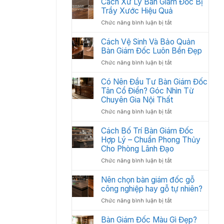
Cách Xử Lý Bàn Giám Đốc Bị
Các
:
Trầy Xước Hiệu Quả
Hạng
Thiết
Mục
ở
Chức năng bình luận bị tắt
Kế
Quan
Cách
Thi
Trọng
Xử
Cách Vệ Sinh Và Bảo Quản
Công
Cần
Lý
Bàn Giám Đốc Luôn Bền Đẹp
Nội
Có
Bàn
Thất
ở
Chức năng bình luận bị tắt
Giám
Văn
Cách
Đốc
Phòng
Vệ
Có Nên Đầu Tư Bàn Giám Đốc
Bị
Tối
Sinh
Tân Cổ Điển? Góc Nhìn Từ
Trầy
Ưu
Và
Chuyên Gia Nội Thất
Xước
Năm
Bảo
Hiệu
2026
ở
Chức năng bình luận bị tắt
Quản
Quả
Có
Bàn
Nên
Cách Bố Trí Bàn Giám Đốc
Giám
Đầu
Hợp Lý – Chuẩn Phong Thủy
Đốc
Tư
Luôn
Cho Phòng Lãnh Đạo
Bàn
Bền
ở
Chức năng bình luận bị tắt
Giám
Đẹp
Cách
Đốc
Bố
Nên chọn bàn giám đốc gỗ
Tân
Trí
công nghiệp hay gỗ tự nhiên?
Cổ
Bàn
Điển?
ở
Chức năng bình luận bị tắt
Giám
Góc
Nên
Đốc
Nhìn
chọn
Bàn Giám Đốc Màu Gì Đẹp?
Hợp
Từ