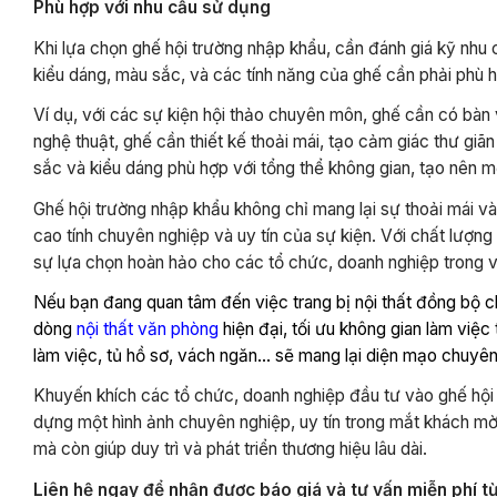
Phù hợp với nhu cầu sử dụng
Khi lựa chọn ghế hội trường nhập khẩu, cần đánh giá kỹ nhu 
kiểu dáng, màu sắc, và các tính năng của ghế cần phải phù 
Ví dụ, với các sự kiện hội thảo chuyên môn, ghế cần có bàn 
nghệ thuật, ghế cần thiết kế thoải mái, tạo cảm giác thư gi
sắc và kiểu dáng phù hợp với tổng thể không gian, tạo nên m
Ghế hội trường nhập khẩu không chỉ mang lại sự thoải mái v
cao tính chuyên nghiệp và uy tín của sự kiện. Với chất lượng v
sự lựa chọn hoàn hảo cho các tổ chức, doanh nghiệp trong v
Nếu bạn đang quan tâm đến việc trang bị nội thất đồng bộ c
dòng
nội thất văn phòng
hiện đại, tối ưu không gian làm việc
làm việc, tủ hồ sơ, vách ngăn… sẽ mang lại diện mạo chuyên
Khuyến khích các tổ chức, doanh nghiệp đầu tư vào ghế hội
dựng một hình ảnh chuyên nghiệp, uy tín trong mắt khách mời
mà còn giúp duy trì và phát triển thương hiệu lâu dài.
Liên hệ ngay để nhận được báo giá và tư vấn miễn phí từ