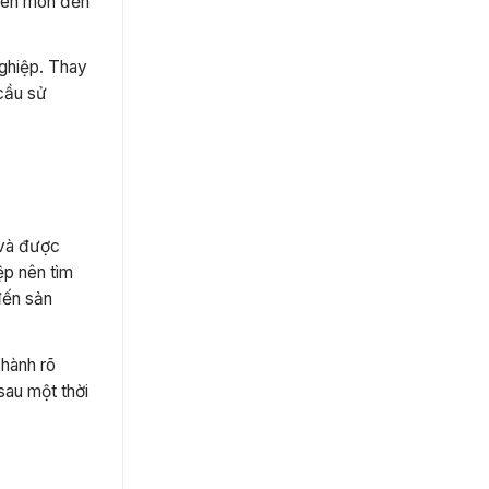
uyên môn đến
nghiệp. Thay
 cầu sử
 và được
ệp nên tìm
đến sản
 hành rõ
sau một thời