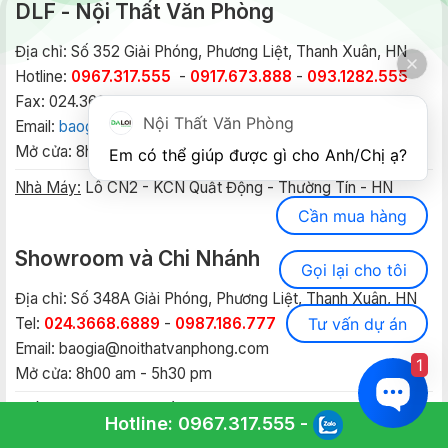
DLF - Nội Thất Văn Phòng
Địa chỉ: Số 352 Giải Phóng, Phương Liệt, Thanh Xuân, HN
Hotline:
0967.317.555
-
0917.673.888
-
093.1282.555
Fax: 024.3668 6808
Nội Thất Văn Phòng
Email:
baogia.noithatvanphong@gmail.com
Mở cửa: 8h00 am - 5h30 pm
Em có thể giúp được gì cho Anh/Chị ạ? 
Nhà Máy:
Lô CN2 - KCN Quất Động - Thường Tín - HN
Cần mua hàng
Showroom và Chi Nhánh
Gọi lại cho tôi
Địa chỉ: Số 348A Giải Phóng, Phương Liệt, Thanh Xuân, HN
Tư vấn dự án
Tel:
024.3668.6889
-
0987.186.777
Email:
baogia@noithatvanphong.com
1
Mở cửa: 8h00 am - 5h30 pm
Miền Nam:
55 Bạch Đằng, P 15, Q. Bình Thạnh, HCM
Hotline:
0967.317.555
-
Điện thoại:
028.3511.9210