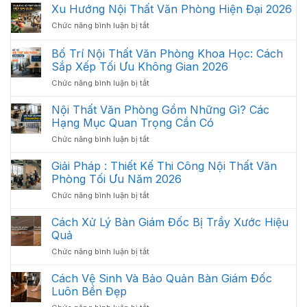
Xu Hướng Nội Thất Văn Phòng Hiện Đại 2026
ở
Chức năng bình luận bị tắt
Xu
Hướng
Bố Trí Nội Thất Văn Phòng Khoa Học: Cách
Nội
Sắp Xếp Tối Ưu Không Gian 2026
Thất
ở
Chức năng bình luận bị tắt
Văn
Bố
Phòng
Trí
Hiện
Nội Thất Văn Phòng Gồm Những Gì? Các
Nội
Đại
Hạng Mục Quan Trọng Cần Có
Thất
2026
ở
Chức năng bình luận bị tắt
Văn
Nội
Phòng
Thất
Giải Pháp : Thiết Kế Thi Công Nội Thất Văn
Khoa
Văn
Học:
Phòng Tối Ưu Năm 2026
Phòng
Cách
ở
Chức năng bình luận bị tắt
Gồm
Sắp
Giải
Những
Xếp
Pháp
Cách Xử Lý Bàn Giám Đốc Bị Trầy Xước Hiệu
Gì?
Tối
:
Các
Quả
Ưu
Thiết
Hạng
Không
ở
Chức năng bình luận bị tắt
Kế
Mục
Gian
Cách
Thi
Quan
2026
Xử
Cách Vệ Sinh Và Bảo Quản Bàn Giám Đốc
Công
Trọng
Lý
Nội
Luôn Bền Đẹp
Cần
Bàn
Thất
Có