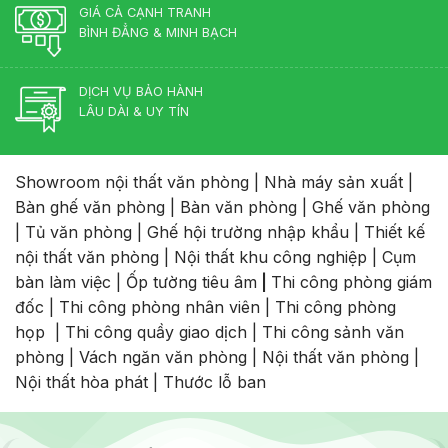
GIÁ CẢ CẠNH TRANH
BÌNH ĐẲNG & MINH BẠCH
DỊCH VỤ BẢO HÀNH
LÂU DÀI & UY TÍN
Showroom nội thất văn phòng
|
Nhà máy sản xuất
|
Bàn ghế văn phòng
|
Bàn văn phòng
|
Ghế văn phòng
|
Tủ văn phòng
|
Ghế hội trường nhập khẩu
|
Thiết kế
nội thất văn phòng
|
Nội thất khu công nghiệp
|
Cụm
bàn làm việc
|
Ốp tường tiêu âm
|
Thi công phòng giám
đốc
|
Thi công phòng nhân viên
|
Thi công phòng
họp
|
Thi công quầy giao dịch
|
Thi công sảnh văn
phòng
|
Vách ngăn văn phòng
|
Nội thất văn phòng
|
Nội thất hòa phát
|
Thước lỗ ban