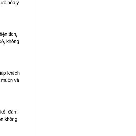
thực hóa ý
iện tích,
sẻ, không
giúp khách
g muốn và
t kế, đảm
ên không