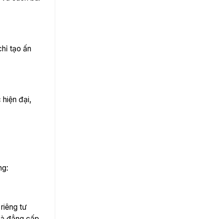
chỉ tạo ấn
 hiện đại,
ng:
riêng tư
và đẳng cấp