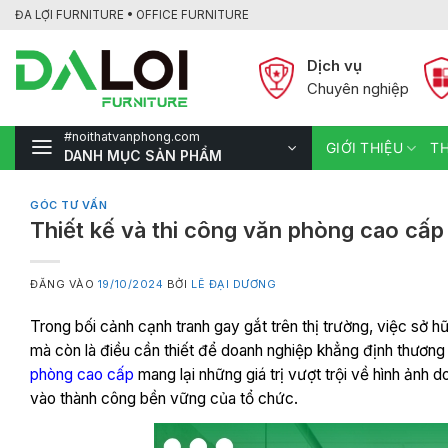
Bỏ
ĐA LỢI FURNITURE • OFFICE FURNITURE
qua
nội
Dịch vụ
dung
Chuyên nghiệp
#noithatvanphong.com
GIỚI THIỆU
TH
DANH MỤC SẢN PHẨM
GÓC TƯ VẤN
Thiết kế và thi công văn phòng cao cấp 
ĐĂNG VÀO
19/10/2024
BỞI
LÊ ĐẠI DƯƠNG
Trong bối cảnh cạnh tranh gay gắt trên thị trường, việc sở 
mà còn là điều cần thiết để doanh nghiệp khẳng định thương h
phòng cao cấp
mang lại những giá trị vượt trội về hình ảnh
vào thành công bền vững của tổ chức.