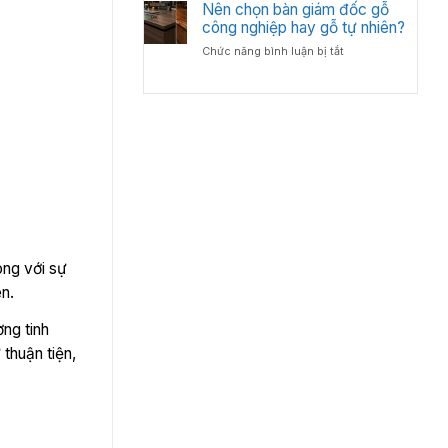
Bố
Nên chọn bàn giám đốc gỗ
Tân
Trí
công nghiệp hay gỗ tự nhiên?
Cổ
Bàn
Điển?
ở
Chức năng bình luận bị tắt
Giám
Góc
Nên
Đốc
Nhìn
chọn
Hợp
Từ
bàn
Lý
Chuyên
giám
–
Gia
đốc
Chuẩn
Nội
gỗ
Phong
Thất
công
Thủy
nghiệp
Cho
hay
Phòng
gỗ
Lãnh
tự
Đạo
nhiên?
òng với sự
n.
ờng tinh
thuận tiện,