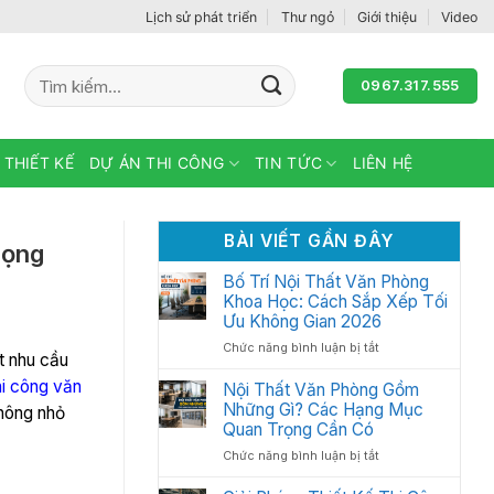
Lịch sử phát triển
Thư ngỏ
Giới thiệu
Video
Tìm
0967.317.555
kiếm:
 THIẾT KẾ
DỰ ÁN THI CÔNG
TIN TỨC
LIÊN HỆ
BÀI VIẾT GẦN ĐÂY
rọng
Bố Trí Nội Thất Văn Phòng
Khoa Học: Cách Sắp Xếp Tối
Ưu Không Gian 2026
ở
Chức năng bình luận bị tắt
t nhu cầu
Bố
hi công văn
Trí
Nội Thất Văn Phòng Gồm
Nội
Những Gì? Các Hạng Mục
không nhỏ
Thất
Quan Trọng Cần Có
Văn
ở
Chức năng bình luận bị tắt
Phòng
Nội
Khoa
Thất