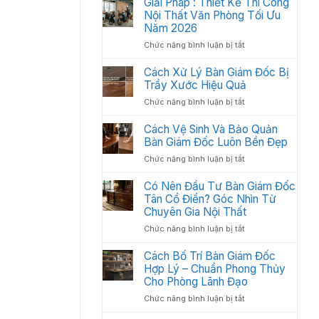
Giải Pháp : Thiết Kế Thi Công
Học:
Văn
Nội Thất Văn Phòng Tối Ưu
Cách
Phòng
Sắp
Năm 2026
Gồm
Xếp
ở
Chức năng bình luận bị tắt
Những
Tối
Giải
Gì?
Ưu
Pháp
Cách Xử Lý Bàn Giám Đốc Bị
Các
Không
:
Trầy Xước Hiệu Quả
Hạng
Gian
Thiết
Mục
2026
ở
Chức năng bình luận bị tắt
Kế
Quan
Cách
Thi
Trọng
Xử
Cách Vệ Sinh Và Bảo Quản
Công
Cần
Lý
Bàn Giám Đốc Luôn Bền Đẹp
Nội
Có
Bàn
Thất
ở
Chức năng bình luận bị tắt
Giám
Văn
Cách
Đốc
Phòng
Vệ
Có Nên Đầu Tư Bàn Giám Đốc
Bị
Tối
Sinh
Tân Cổ Điển? Góc Nhìn Từ
Trầy
Ưu
Và
Chuyên Gia Nội Thất
Xước
Năm
Bảo
Hiệu
2026
ở
Chức năng bình luận bị tắt
Quản
Quả
Có
Bàn
Nên
Cách Bố Trí Bàn Giám Đốc
Giám
Đầu
Hợp Lý – Chuẩn Phong Thủy
Đốc
Tư
Luôn
Cho Phòng Lãnh Đạo
Bàn
Bền
ở
Chức năng bình luận bị tắt
Giám
Đẹp
Cách
Đốc