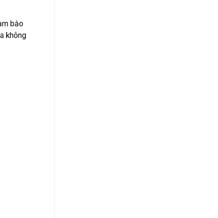
đảm bảo
ữa không