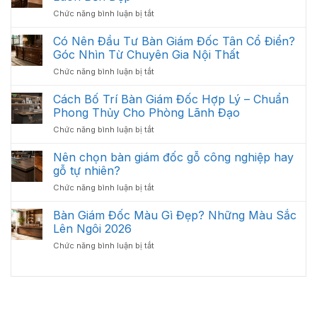
Bàn
Thất
Có
ở
Chức năng bình luận bị tắt
Giám
Văn
Cách
Đốc
Phòng
Vệ
Có Nên Đầu Tư Bàn Giám Đốc Tân Cổ Điển?
Bị
Tối
Sinh
Trầy
Góc Nhìn Từ Chuyên Gia Nội Thất
Ưu
Và
Xước
Năm
ở
Chức năng bình luận bị tắt
Bảo
Hiệu
2026
Có
Quản
Quả
Nên
Cách Bố Trí Bàn Giám Đốc Hợp Lý – Chuẩn
Bàn
Đầu
Giám
Phong Thủy Cho Phòng Lãnh Đạo
Tư
Đốc
ở
Chức năng bình luận bị tắt
Bàn
Luôn
Cách
Giám
Bền
Bố
Nên chọn bàn giám đốc gỗ công nghiệp hay
Đốc
Đẹp
Trí
Tân
gỗ tự nhiên?
Bàn
Cổ
ở
Chức năng bình luận bị tắt
Giám
Điển?
Nên
Đốc
Góc
chọn
Bàn Giám Đốc Màu Gì Đẹp? Những Màu Sắc
Hợp
Nhìn
bàn
Lý
Lên Ngôi 2026
Từ
giám
–
Chuyên
ở
Chức năng bình luận bị tắt
đốc
Chuẩn
Gia
Bàn
gỗ
Phong
Nội
Giám
công
Thủy
Thất
Đốc
nghiệp
Cho
Màu
hay
Phòng
Gì
gỗ
Lãnh
Đẹp?