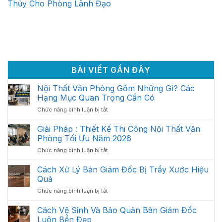
Thủy Cho Phòng Lãnh Đạo
BÀI VIẾT GẦN ĐÂY
Nội Thất Văn Phòng Gồm Những Gì? Các
Hạng Mục Quan Trọng Cần Có
ở
Chức năng bình luận bị tắt
Nội
Thất
Giải Pháp : Thiết Kế Thi Công Nội Thất Văn
Văn
Phòng Tối Ưu Năm 2026
Phòng
ở
Chức năng bình luận bị tắt
Gồm
Giải
Những
Pháp
Cách Xử Lý Bàn Giám Đốc Bị Trầy Xước Hiệu
Gì?
:
Các
Quả
Thiết
Hạng
ở
Chức năng bình luận bị tắt
Kế
Mục
Cách
Thi
Quan
Xử
Cách Vệ Sinh Và Bảo Quản Bàn Giám Đốc
Công
Trọng
Lý
Nội
Luôn Bền Đẹp
Cần