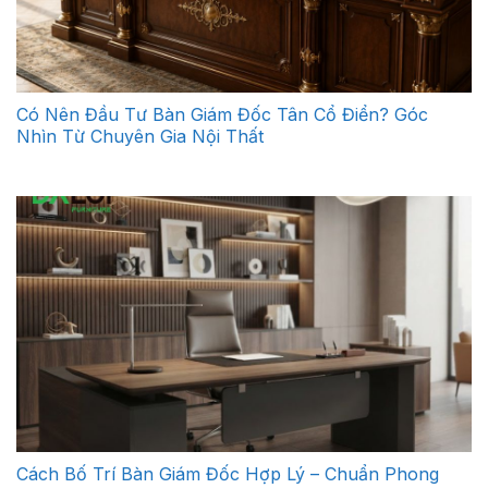
Có Nên Đầu Tư Bàn Giám Đốc Tân Cổ Điển? Góc
Nhìn Từ Chuyên Gia Nội Thất
Cách Bố Trí Bàn Giám Đốc Hợp Lý – Chuẩn Phong