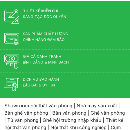
tự
Đạo
Những
nhiên?
Màu
THIẾT KẾ MIỄN PHÍ
Sắc
SÁNG TẠO ĐỘC QUYỀN
Lên
Ngôi
2026
SẢN PHẨM CHẤT LƯỢNG
CHÍNH HÃNG ĐẢM BẢO
GIÁ CẢ CẠNH TRANH
BÌNH ĐẲNG & MINH BẠCH
DỊCH VỤ BẢO HÀNH
LÂU DÀI & UY TÍN
Showroom nội thất văn phòng
|
Nhà máy sản xuất
|
Bàn ghế văn phòng
|
Bàn văn phòng
|
Ghế văn phòng
|
Tủ văn phòng
|
Ghế hội trường nhập khẩu
|
Thiết kế
nội thất văn phòng
|
Nội thất khu công nghiệp
|
Cụm