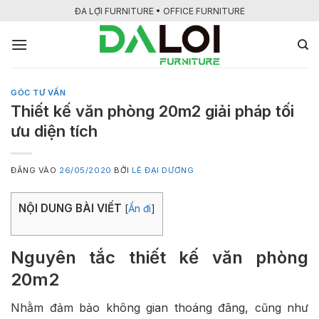
Bỏ
ĐA LỢI FURNITURE • OFFICE FURNITURE
qua
nội
dung
GÓC TƯ VẤN
Thiết kế văn phòng 20m2 giải pháp tối
ưu diện tích
ĐĂNG VÀO
26/05/2020
BỞI
LÊ ĐẠI DƯƠNG
NỘI DUNG BÀI VIẾT
[
Ẩn đi
]
Nguyên tắc thiết kế văn phòng
20m2
Nhằm đảm bảo không gian thoáng đãng, cũng như