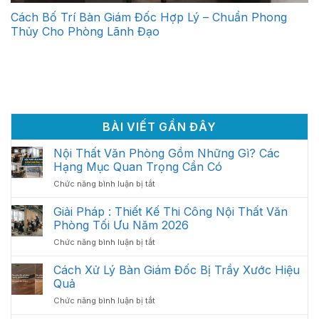
Cách Bố Trí Bàn Giám Đốc Hợp Lý – Chuẩn Phong
Thủy Cho Phòng Lãnh Đạo
BÀI VIẾT GẦN ĐÂY
Nội Thất Văn Phòng Gồm Những Gì? Các
Hạng Mục Quan Trọng Cần Có
ở
Chức năng bình luận bị tắt
Nội
Thất
Giải Pháp : Thiết Kế Thi Công Nội Thất Văn
Văn
Phòng Tối Ưu Năm 2026
Phòng
ở
Chức năng bình luận bị tắt
Gồm
Giải
Những
Pháp
Cách Xử Lý Bàn Giám Đốc Bị Trầy Xước Hiệu
Gì?
:
Các
Quả
Thiết
Hạng
ở
Chức năng bình luận bị tắt
Kế
Mục
Cách
Thi
Quan