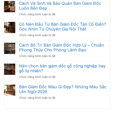
Xử
Cách Vệ Sinh Và Bảo Quản Bàn Giám Đốc
Công
Trọng
Lý
Nội
Luôn Bền Đẹp
Cần
Bàn
Thất
Có
ở
Chức năng bình luận bị tắt
Giám
Văn
Cách
Đốc
Phòng
Vệ
Có Nên Đầu Tư Bàn Giám Đốc Tân Cổ Điển?
Bị
Tối
Sinh
Trầy
Góc Nhìn Từ Chuyên Gia Nội Thất
Ưu
Và
Xước
Năm
ở
Chức năng bình luận bị tắt
Bảo
Hiệu
2026
Có
Quản
Quả
Nên
Cách Bố Trí Bàn Giám Đốc Hợp Lý – Chuẩn
Bàn
Đầu
Giám
Phong Thủy Cho Phòng Lãnh Đạo
Tư
Đốc
ở
Chức năng bình luận bị tắt
Bàn
Luôn
Cách
Giám
Bền
Bố
Nên chọn bàn giám đốc gỗ công nghiệp hay
Đốc
Đẹp
Trí
Tân
gỗ tự nhiên?
Bàn
Cổ
ở
Chức năng bình luận bị tắt
Giám
Điển?
Nên
Đốc
Góc
chọn
Bàn Giám Đốc Màu Gì Đẹp? Những Màu Sắc
Hợp
Nhìn
bàn
Lý
Lên Ngôi 2026
Từ
giám
–
Chuyên
ở
Chức năng bình luận bị tắt
đốc
Chuẩn
Gia
Bàn
gỗ
Phong
Nội
Giám
công
Thủy
Thất
Đốc
nghiệp
Cho