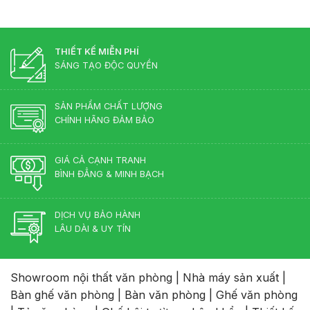
Màu
hay
Phòng
Gì
gỗ
Lãnh
Đẹp?
tự
Đạo
Những
nhiên?
Màu
THIẾT KẾ MIỄN PHÍ
Sắc
SÁNG TẠO ĐỘC QUYỀN
Lên
Ngôi
2026
SẢN PHẨM CHẤT LƯỢNG
CHÍNH HÃNG ĐẢM BẢO
GIÁ CẢ CẠNH TRANH
BÌNH ĐẲNG & MINH BẠCH
DỊCH VỤ BẢO HÀNH
LÂU DÀI & UY TÍN
Showroom nội thất văn phòng
|
Nhà máy sản xuất
|
Bàn ghế văn phòng
|
Bàn văn phòng
|
Ghế văn phòng