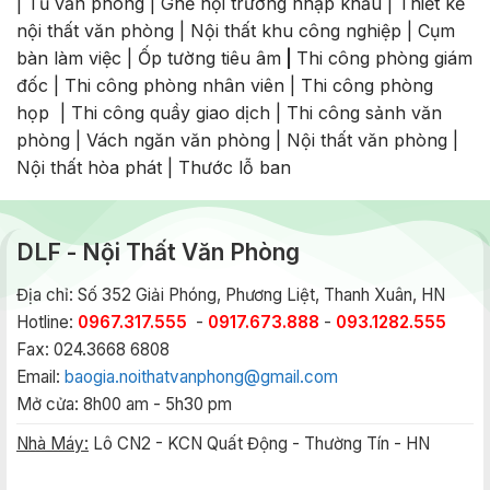
|
Tủ văn phòng
|
Ghế hội trường nhập khẩu
|
Thiết kế
nội thất văn phòng
|
Nội thất khu công nghiệp
|
Cụm
bàn làm việc
|
Ốp tường tiêu âm
|
Thi công phòng giám
đốc
|
Thi công phòng nhân viên
|
Thi công phòng
họp
|
Thi công quầy giao dịch
|
Thi công sảnh văn
phòng
|
Vách ngăn văn phòng
|
Nội thất văn phòng
|
Nội thất hòa phát
|
Thước lỗ ban
DLF - Nội Thất Văn Phòng
Địa chỉ: Số 352 Giải Phóng, Phương Liệt, Thanh Xuân, HN
Hotline:
0967.317.555
-
0917.673.888
-
093.1282.555
Fax: 024.3668 6808
Email:
baogia.noithatvanphong@gmail.com
Mở cửa: 8h00 am - 5h30 pm
Nhà Máy:
Lô CN2 - KCN Quất Động - Thường Tín - HN