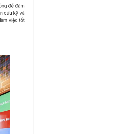
 công để đảm
ên cứu kỹ và
làm việc tốt