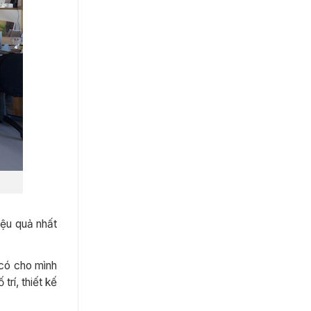
iệu quả nhất
 có cho mình
rí, thiết kế