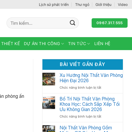
Lịch sử phát triển
Thư ngỏ
Giới thiệu
Video
Tìm
0967.317.555
kiếm:
 THIẾT KẾ
DỰ ÁN THI CÔNG
TIN TỨC
LIÊN HỆ
BÀI VIẾT GẦN ĐÂY
Xu Hướng Nội Thất Văn Phòng
Hiện Đại 2026
ở
Chức năng bình luận bị tắt
Xu
văn phòng ấn
Hướng
Bố Trí Nội Thất Văn Phòng
Nội
Khoa Học: Cách Sắp Xếp Tối
Thất
Ưu Không Gian 2026
Văn
ở
Chức năng bình luận bị tắt
Phòng
Bố
Hiện
Trí
Nội Thất Văn Phòng Gồm
Đại
Nội