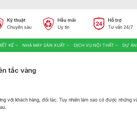
Kỹ thuật
Hẫu mãi
Hỗ trợ
Chuyên sâu
Uy tín
Tư vấn 24/7
IẾT KẾ
NHÀ MÁY SẢN XUẤT
DỊCH VỤ NỘI THẤT
DỰ ÁN
ên tắc vàng
ợng với khách hàng, đối tác. Tuy nhiên làm sao có được những 
au.