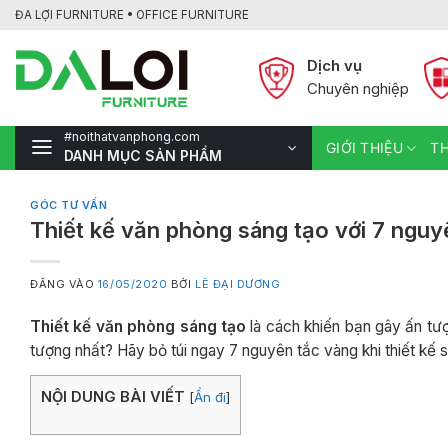
Bỏ
ĐA LỢI FURNITURE • OFFICE FURNITURE
qua
nội
Dịch vụ
dung
Chuyên nghiệp
#noithatvanphong.com
GIỚI THIỆU
TH
DANH MỤC SẢN PHẨM
GÓC TƯ VẤN
Thiết kế văn phòng sáng tạo với 7 nguy
ĐĂNG VÀO
16/05/2020
BỞI
LÊ ĐẠI DƯƠNG
Thiết kế văn phòng sáng tạo
là cách khiến bạn gây ấn tư
tượng nhất? Hãy bỏ túi ngay 7 nguyên tắc vàng khi thiết kế s
NỘI DUNG BÀI VIẾT
[
Ẩn đi
]