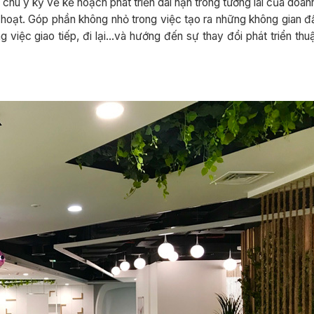
à chú ý kỹ về kế hoạch phát triển dài hạn trong tương lai của doan
h hoạt. Góp phần không nhỏ trong việc tạo ra những không gian 
iệc giao tiếp, đi lại…và hướng đến sự thay đổi phát triển thuậ