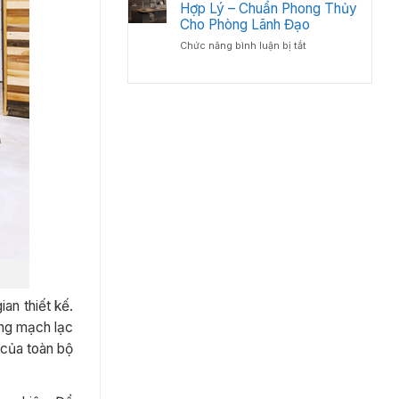
Đầu
Hợp Lý – Chuẩn Phong Thủy
Đốc
Tư
Luôn
Cho Phòng Lãnh Đạo
Bàn
Bền
ở
Chức năng bình luận bị tắt
Giám
Đẹp
Cách
Đốc
Bố
Tân
Trí
Cổ
Bàn
Điển?
Giám
Góc
Đốc
Nhìn
Hợp
Từ
Lý
Chuyên
–
Gia
Chuẩn
Nội
Phong
Thất
Thủy
Cho
Phòng
Lãnh
Đạo
an thiết kế.
ằng mạch lạc
 của toàn bộ