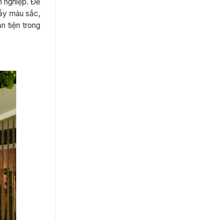
h nghiệp. Để
đầy màu sắc,
n tiện trong