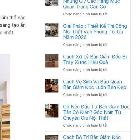
Những Gì? Các Hạng Mục
2026
Thất
Quan Trọng Cần Có
Văn
ở
Chức năng bình luận bị tắt
Phòng
 làm thế nào
Nội
Khoa
sáng tạo ấn
Thất
Giải Pháp : Thiết Kế Thi Công
Học:
Văn
Nội Thất Văn Phòng Tối Ưu
Cách
o nhất.
Phòng
Sắp
Năm 2026
Gồm
Xếp
ở
Chức năng bình luận bị tắt
Những
Tối
Giải
Gì?
Ưu
Pháp
Cách Xử Lý Bàn Giám Đốc Bị
Các
Không
:
Trầy Xước Hiệu Quả
Hạng
Gian
Thiết
Mục
2026
ở
Chức năng bình luận bị tắt
Kế
Quan
Cách
Thi
Trọng
Xử
Cách Vệ Sinh Và Bảo Quản
Công
Cần
Lý
Bàn Giám Đốc Luôn Bền Đẹp
Nội
Có
Bàn
Thất
ở
Chức năng bình luận bị tắt
Giám
Văn
Cách
Đốc
Phòng
Vệ
Có Nên Đầu Tư Bàn Giám Đốc
Bị
Tối
Sinh
Tân Cổ Điển? Góc Nhìn Từ
Trầy
Ưu
Và
Chuyên Gia Nội Thất
Xước
Năm
Bảo
Hiệu
2026
ở
Chức năng bình luận bị tắt
Quản
Quả
Có
Bàn
Nên
Cách Bố Trí Bàn Giám Đốc
Giám