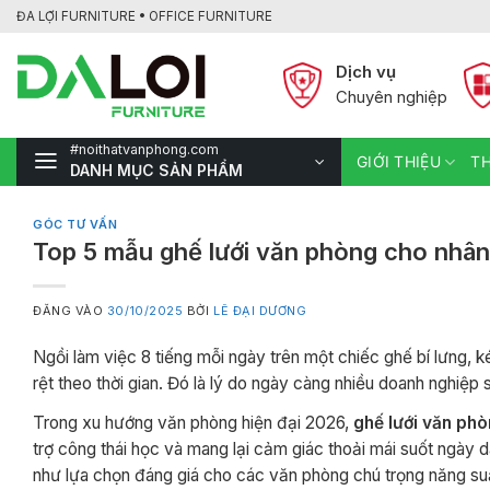
Bỏ
ĐA LỢI FURNITURE • OFFICE FURNITURE
qua
nội
Dịch vụ
dung
Chuyên nghiệp
#noithatvanphong.com
GIỚI THIỆU
TH
DANH MỤC SẢN PHẨM
GÓC TƯ VẤN
Top 5 mẫu ghế lưới văn phòng cho nhân
ĐĂNG VÀO
30/10/2025
BỞI
LÊ ĐẠI DƯƠNG
Ngồi làm việc 8 tiếng mỗi ngày trên một chiếc ghế bí lưng, 
rệt theo thời gian. Đó là lý do ngày càng nhiều doanh nghiệp
Trong xu hướng văn phòng hiện đại 2026,
ghế lưới văn phò
trợ công thái học và mang lại cảm giác thoải mái suốt ngày d
như lựa chọn đáng giá cho các văn phòng chú trọng năng su