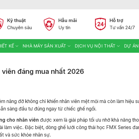
Kỹ thuật
Hẫu mãi
Hỗ trợ
Chuyên sâu
Uy tín
Tư vấn 24/7
IẾT KẾ
NHÀ MÁY SẢN XUẤT
DỊCH VỤ NỘI THẤT
DỰ ÁN
 viên đáng mua nhất 2026
kém nâng đỡ không chỉ khiến nhân viên mệt mỏi mà còn làm hiệu s
 sẵn sàng đầu tư đúng ngay từ chiếc ghế ngồi.
ng cho nhân viên
được xem là giải pháp tối ưu nhờ khả năng tho
ài làm việc. Đặc biệt, dòng ghế lưới công thái học FMX Series đan
ất và sức khỏe nhân sự.