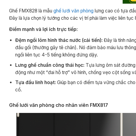
Ghế FMX828 là mẫu
ghế lưới văn phòng
lưng cao có tựa đầu,
Đây là lựa chọn lý tưởng cho các vị trí phải làm việc liên tục 8
Điểm mạnh và lợi ích trực tiếp:
Đệm ngồi lõm hình thác nước (cải tiến):
Đây là tính năng
đầu gối (thường gây tê chân). Nó đảm bảo máu lưu thông t
ngồi liên tục 4-5 tiếng không đứng dậy.
Lưng ghế chuẩn công thái học:
Tựa lưng ôm sát đường co
động như một “đai hỗ trợ” vô hình, chống vẹo cột sống v
Tựa đầu linh hoạt:
Giúp bạn có điểm tựa vững chắc cho v
cổ.
Ghế lưới văn phòng cho nhân viên FMX817