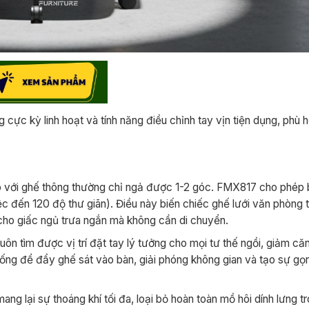
ực kỳ linh hoạt và tính năng điều chỉnh tay vịn tiện dụng, phù 
o với ghế thông thường chỉ ngả được 1-2 góc. FMX817 cho phép
ệc đến 120 độ thư giãn). Điều này biến chiếc ghế lưới văn phòng 
cho giấc ngủ trưa ngắn mà không cần di chuyển.
uôn tìm được vị trí đặt tay lý tưởng cho mọi tư thế ngồi, giảm că
uống để đẩy ghế sát vào bàn, giải phóng không gian và tạo sự gọ
 mang lại sự thoáng khí tối đa, loại bỏ hoàn toàn mồ hôi dính lưng 