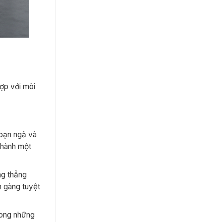
hợp với môi
 bạn ngả và
thành một
ng thẳng
n gàng tuyệt
trong những