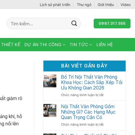
Lịch sử phát triển
Thư ngỏ
Giới thiệu
Video
Tìm
0967.317.555
kiếm:
 THIẾT KẾ
DỰ ÁN THI CÔNG
TIN TỨC
LIÊN HỆ
BÀI VIẾT GẦN ĐÂY
Bố Trí Nội Thất Văn Phòng
Khoa Học: Cách Sắp Xếp Tối
Ưu Không Gian 2026
ở
Chức năng bình luận bị tắt
uất giảm rõ
Bố
Trí
Nội Thất Văn Phòng Gồm
Nội
Những Gì? Các Hạng Mục
Thất
áng khí, hỗ
Quan Trọng Cần Có
Văn
g nổi lên
ở
Chức năng bình luận bị tắt
Phòng
Nội
Khoa
Thất