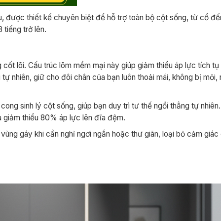
 được thiết kế chuyên biệt để hỗ trợ toàn bộ cột sống, từ cổ đến
 tiếng trở lên.
 cốt lõi. Cấu trúc lõm mềm mại này giúp giảm thiểu áp lực tích tụ
ự nhiên, giữ cho đôi chân của bạn luôn thoải mái, không bị mỏi, 
ng sinh lý cột sống, giúp bạn duy trì tư thế ngồi thẳng tự nhiên
à giảm thiểu 80% áp lực lên đĩa đệm.
ùng gáy khi cần nghỉ ngơi ngắn hoặc thư giãn, loại bỏ cảm giá