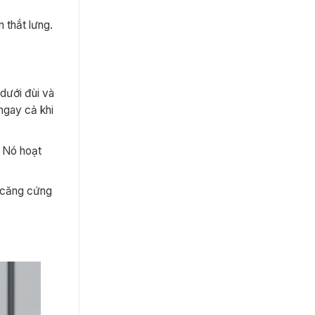
 thắt lưng.
 dưới đùi và
ngay cả khi
. Nó hoạt
c căng cứng