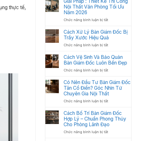
Giải Pháp : Thiết Kế Thi Công
Học:
Văn
Nội Thất Văn Phòng Tối Ưu
Cách
ụng thực tế,
Phòng
Sắp
Năm 2026
Gồm
Xếp
ở
Chức năng bình luận bị tắt
Những
Tối
Giải
Gì?
Ưu
Pháp
Cách Xử Lý Bàn Giám Đốc Bị
Các
Không
:
Trầy Xước Hiệu Quả
Hạng
Gian
Thiết
Mục
2026
ở
Chức năng bình luận bị tắt
Kế
Quan
Cách
Thi
Trọng
Xử
Cách Vệ Sinh Và Bảo Quản
Công
Cần
Lý
Bàn Giám Đốc Luôn Bền Đẹp
Nội
Có
Bàn
Thất
ở
Chức năng bình luận bị tắt
Giám
Văn
Cách
Đốc
Phòng
Vệ
Có Nên Đầu Tư Bàn Giám Đốc
Bị
Tối
Sinh
Tân Cổ Điển? Góc Nhìn Từ
Trầy
Ưu
Và
Chuyên Gia Nội Thất
Xước
Năm
Bảo
Hiệu
2026
ở
Chức năng bình luận bị tắt
Quản
Quả
Có
Bàn
Nên
Cách Bố Trí Bàn Giám Đốc
Giám
Đầu
Hợp Lý – Chuẩn Phong Thủy
Đốc
Tư
Luôn
Cho Phòng Lãnh Đạo
Bàn
Bền
ở
Chức năng bình luận bị tắt
Giám
Đẹp
Cách
Đốc