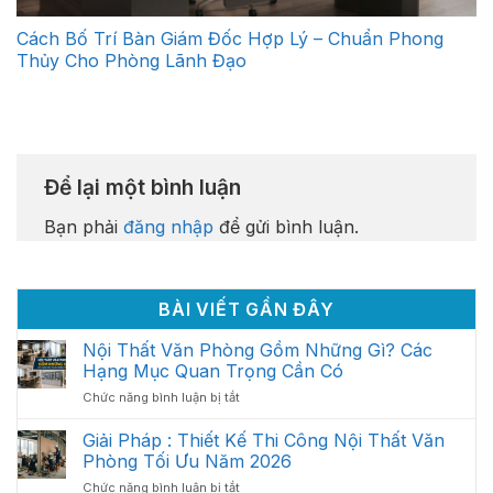
Cách Bố Trí Bàn Giám Đốc Hợp Lý – Chuẩn Phong
Thủy Cho Phòng Lãnh Đạo
Để lại một bình luận
Bạn phải
đăng nhập
để gửi bình luận.
BÀI VIẾT GẦN ĐÂY
Nội Thất Văn Phòng Gồm Những Gì? Các
Hạng Mục Quan Trọng Cần Có
ở
Chức năng bình luận bị tắt
Nội
Thất
Giải Pháp : Thiết Kế Thi Công Nội Thất Văn
Văn
Phòng Tối Ưu Năm 2026
Phòng
ở
Chức năng bình luận bị tắt
Gồm