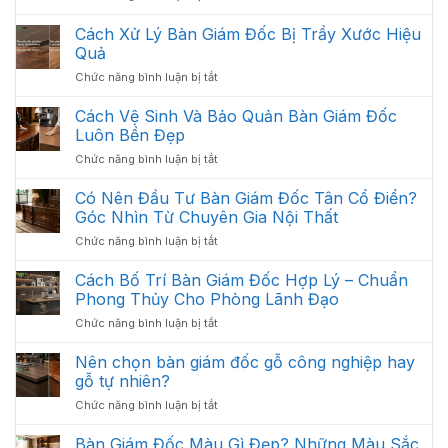
Giải
Những
Pháp
Cách Xử Lý Bàn Giám Đốc Bị Trầy Xước Hiệu
Gì?
:
Các
Quả
Thiết
Hạng
ở
Chức năng bình luận bị tắt
Kế
Mục
Cách
Thi
Quan
Xử
Cách Vệ Sinh Và Bảo Quản Bàn Giám Đốc
Công
Trọng
Lý
Nội
Luôn Bền Đẹp
Cần
Bàn
Thất
Có
ở
Chức năng bình luận bị tắt
Giám
Văn
Cách
Đốc
Phòng
Vệ
Có Nên Đầu Tư Bàn Giám Đốc Tân Cổ Điển?
Bị
Tối
Sinh
Trầy
Góc Nhìn Từ Chuyên Gia Nội Thất
Ưu
Và
Xước
Năm
ở
Chức năng bình luận bị tắt
Bảo
Hiệu
2026
Có
Quản
Quả
Nên
Cách Bố Trí Bàn Giám Đốc Hợp Lý – Chuẩn
Bàn
Đầu
Giám
Phong Thủy Cho Phòng Lãnh Đạo
Tư
Đốc
ở
Chức năng bình luận bị tắt
Bàn
Luôn
Cách
Giám
Bền
Bố
Nên chọn bàn giám đốc gỗ công nghiệp hay
Đốc
Đẹp
Trí
Tân
gỗ tự nhiên?
Bàn
Cổ
ở
Chức năng bình luận bị tắt
Giám
Điển?
Nên
Đốc
Góc
chọn
Bàn Giám Đốc Màu Gì Đẹp? Những Màu Sắc
Hợp
Nhìn