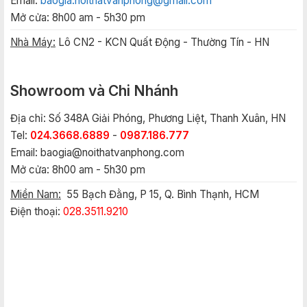
Email:
baogia.noithatvanphong@gmail.com
Mở cửa: 8h00 am - 5h30 pm
Nhà Máy:
Lô CN2 - KCN Quất Động - Thường Tín - HN
Showroom và Chi Nhánh
Địa chỉ: Số 348A Giải Phóng, Phương Liệt, Thanh Xuân, HN
Tel:
024.3668.6889
-
0987.186.777
Email:
baogia@noithatvanphong.com
Mở cửa: 8h00 am - 5h30 pm
Miền Nam:
55 Bạch Đằng, P 15, Q. Bình Thạnh, HCM
Điện thoại:
028.3511.9210