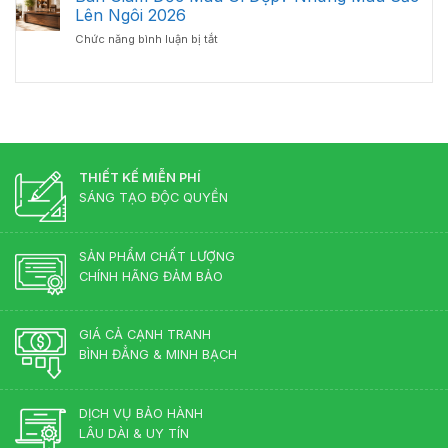
bàn
Lý
Lên Ngôi 2026
Từ
giám
–
Chuyên
ở
Chức năng bình luận bị tắt
đốc
Chuẩn
Gia
Bàn
gỗ
Phong
Nội
Giám
công
Thủy
Thất
Đốc
nghiệp
Cho
Màu
hay
Phòng
Gì
gỗ
Lãnh
Đẹp?
tự
Đạo
Những
nhiên?
Màu
THIẾT KẾ MIỄN PHÍ
Sắc
SÁNG TẠO ĐỘC QUYỀN
Lên
Ngôi
2026
SẢN PHẨM CHẤT LƯỢNG
CHÍNH HÃNG ĐẢM BẢO
GIÁ CẢ CẠNH TRANH
BÌNH ĐẲNG & MINH BẠCH
DỊCH VỤ BẢO HÀNH
LÂU DÀI & UY TÍN