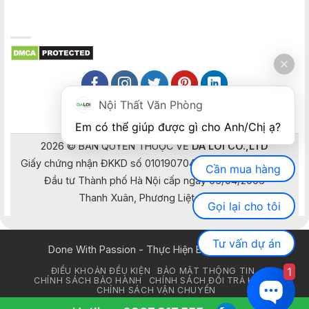
Nội Thất Văn Phòng
Em có thể giúp được gì cho Anh/Chị ạ? 
2026 © BẢN QUYỀN THUỘC VỀ
DA LOI CO.,LTD
Giấy chứng nhận ĐKKD số 0101907041 do Sở Kế hoạch và
Cần mua hàng
Đầu tư Thành phố Hà Nội cấp ngày 05/04/2006
Thanh Xuân, Phương Liệt, Hà Nội
Gọi lại cho tôi
Tư vấn dự án
Done With Passion - Thực Hiện Bằng Đam Mê
1
ĐIỀU KHOẢN ĐỀU KIỆN
BẢO MẬT THÔNG TIN
CHÍNH SÁCH BẢO HÀNH
CHÍNH SÁCH ĐỔI TRẢ HÀNG
CHÍNH SÁCH VẬN CHUYỂN