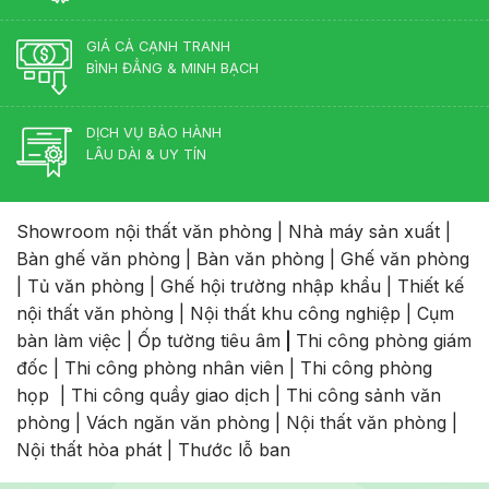
GIÁ CẢ CẠNH TRANH
BÌNH ĐẲNG & MINH BẠCH
DỊCH VỤ BẢO HÀNH
LÂU DÀI & UY TÍN
Showroom nội thất văn phòng
|
Nhà máy sản xuất
|
Bàn ghế văn phòng
|
Bàn văn phòng
|
Ghế văn phòng
|
Tủ văn phòng
|
Ghế hội trường nhập khẩu
|
Thiết kế
nội thất văn phòng
|
Nội thất khu công nghiệp
|
Cụm
bàn làm việc
|
Ốp tường tiêu âm
|
Thi công phòng giám
đốc
|
Thi công phòng nhân viên
|
Thi công phòng
họp
|
Thi công quầy giao dịch
|
Thi công sảnh văn
phòng
|
Vách ngăn văn phòng
|
Nội thất văn phòng
|
Nội thất hòa phát
|
Thước lỗ ban