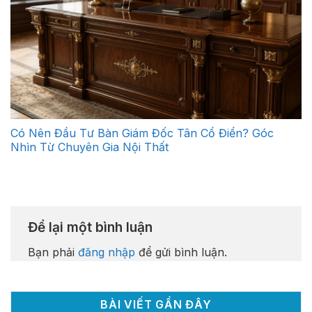
Có Nên Đầu Tư Bàn Giám Đốc Tân Cổ Điển? Góc
Nhìn Từ Chuyên Gia Nội Thất
Để lại một bình luận
Bạn phải
đăng nhập
để gửi bình luận.
BÀI VIẾT GẦN ĐÂY