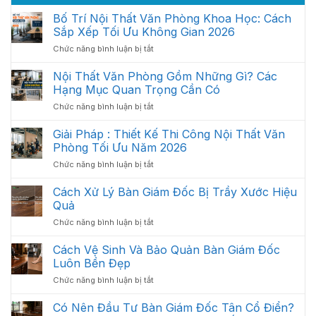
Bố Trí Nội Thất Văn Phòng Khoa Học: Cách
Sắp Xếp Tối Ưu Không Gian 2026
ở
Chức năng bình luận bị tắt
Bố
Trí
Nội Thất Văn Phòng Gồm Những Gì? Các
Nội
Hạng Mục Quan Trọng Cần Có
Thất
ở
Chức năng bình luận bị tắt
Văn
Nội
Phòng
Thất
Giải Pháp : Thiết Kế Thi Công Nội Thất Văn
Khoa
Văn
Học:
Phòng Tối Ưu Năm 2026
Phòng
Cách
ở
Chức năng bình luận bị tắt
Gồm
Sắp
Giải
Những
Xếp
Pháp
Cách Xử Lý Bàn Giám Đốc Bị Trầy Xước Hiệu
Gì?
Tối
:
Các
Quả
Ưu
Thiết
Hạng
Không
ở
Chức năng bình luận bị tắt
Kế
Mục
Gian
Cách
Thi
Quan
2026
Xử
Cách Vệ Sinh Và Bảo Quản Bàn Giám Đốc
Công
Trọng
Lý
Nội
Luôn Bền Đẹp
Cần
Bàn
Thất
Có
ở
Chức năng bình luận bị tắt
Giám
Văn
Cách
Đốc
Phòng
Vệ
Có Nên Đầu Tư Bàn Giám Đốc Tân Cổ Điển?
Bị
Tối
Sinh