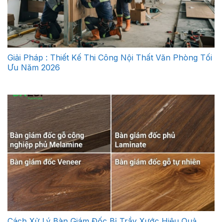
Giải Pháp : Thiết Kế Thi Công Nội Thất Văn Phòng Tối
Ưu Năm 2026
Cách Xử Lý Bàn Giám Đốc Bị Trầy Xước Hiệu Quả