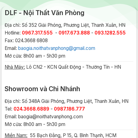
DLF - Nội Thất Văn Phòng
Địa chỉ: Số 352 Giải Phóng, Phương Liệt, Thanh Xuân, HN
Hotline:
0967.317.555
-
0917.673.888
-
093.1282.555
Fax: 024.3668 6808
Email:
baogia.noithatvanphong@gmail.com
Mở cửa: 8h00 am - 5h30 pm
Nhà Máy:
Lô CN2 - KCN Quất Động - Thường Tín - HN
Showroom và Chi Nhánh
Địa chỉ: Số 348A Giải Phóng, Phương Liệt, Thanh Xuân, HN
Tel:
024.3668.6889
-
0987.186.777
Email:
baogia@noithatvanphong.com
Mở cửa: 8h00 am - 5h30 pm
Miền Nam:
55 Bạch Đằng, P 15, Q. Bình Thạnh, HCM