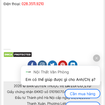
Điện thoại:
028.3511.9210
Nội Thất Văn Phòng
Em có thể giúp được gì cho Anh/Chị ạ? 
2026 © BẢN QUYỀN THUỘC VỀ
DA LOI CO.,LTD
Giấy chứng nhận ĐKKD số 0101907041 do Sở Kế hoạch và
Cần mua hàng
Đầu tư Thành phố Hà Nội cấp ngày 05/04/2006
Thanh Xuân, Phương Liệt, Hà Nội