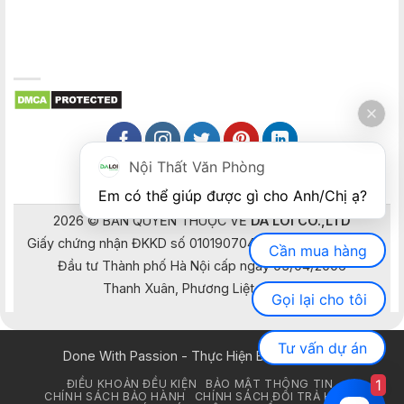
Nội Thất Văn Phòng
Em có thể giúp được gì cho Anh/Chị ạ? 
2026 © BẢN QUYỀN THUỘC VỀ
DA LOI CO.,LTD
Giấy chứng nhận ĐKKD số 0101907041 do Sở Kế hoạch và
Cần mua hàng
Đầu tư Thành phố Hà Nội cấp ngày 05/04/2006
Thanh Xuân, Phương Liệt, Hà Nội
Gọi lại cho tôi
Tư vấn dự án
Done With Passion - Thực Hiện Bằng Đam Mê
1
ĐIỀU KHOẢN ĐỀU KIỆN
BẢO MẬT THÔNG TIN
CHÍNH SÁCH BẢO HÀNH
CHÍNH SÁCH ĐỔI TRẢ HÀNG