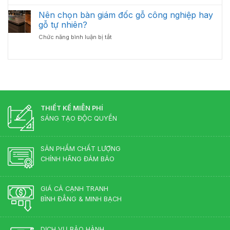
Cách
Giám
Bền
Bố
Nên chọn bàn giám đốc gỗ công nghiệp hay
Đốc
Đẹp
Trí
Tân
gỗ tự nhiên?
Bàn
Cổ
ở
Chức năng bình luận bị tắt
Giám
Điển?
Nên
Đốc
Góc
chọn
Hợp
Nhìn
bàn
Lý
Từ
giám
–
Chuyên
đốc
Chuẩn
Gia
gỗ
Phong
Nội
công
Thủy
Thất
nghiệp
THIẾT KẾ MIỄN PHÍ
Cho
hay
Phòng
SÁNG TẠO ĐỘC QUYỀN
gỗ
Lãnh
tự
Đạo
nhiên?
SẢN PHẨM CHẤT LƯỢNG
CHÍNH HÃNG ĐẢM BẢO
GIÁ CẢ CẠNH TRANH
BÌNH ĐẲNG & MINH BẠCH
DỊCH VỤ BẢO HÀNH