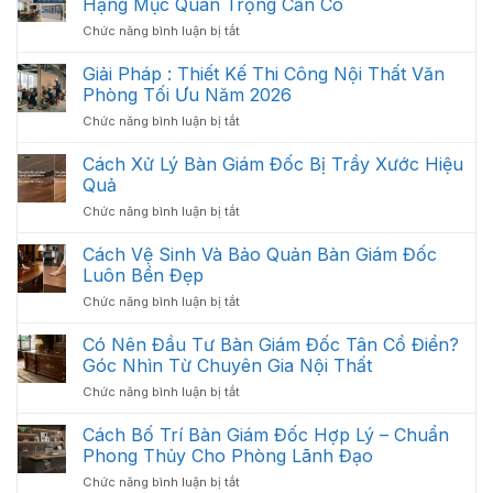
Hạng Mục Quan Trọng Cần Có
Thất
ở
Chức năng bình luận bị tắt
Văn
Nội
Phòng
Thất
Giải Pháp : Thiết Kế Thi Công Nội Thất Văn
Khoa
Văn
Học:
Phòng Tối Ưu Năm 2026
Phòng
Cách
ở
Chức năng bình luận bị tắt
Gồm
Sắp
Giải
Những
Xếp
Pháp
Cách Xử Lý Bàn Giám Đốc Bị Trầy Xước Hiệu
Gì?
Tối
:
Các
Quả
Ưu
Thiết
Hạng
Không
ở
Chức năng bình luận bị tắt
Kế
Mục
Gian
Cách
Thi
Quan
2026
Xử
Cách Vệ Sinh Và Bảo Quản Bàn Giám Đốc
Công
Trọng
Lý
Nội
Luôn Bền Đẹp
Cần
Bàn
Thất
Có
ở
Chức năng bình luận bị tắt
Giám
Văn
Cách
Đốc
Phòng
Vệ
Có Nên Đầu Tư Bàn Giám Đốc Tân Cổ Điển?
Bị
Tối
Sinh
Trầy
Góc Nhìn Từ Chuyên Gia Nội Thất
Ưu
Và
Xước
Năm
ở
Chức năng bình luận bị tắt
Bảo
Hiệu
2026
Có
Quản
Quả
Nên
Cách Bố Trí Bàn Giám Đốc Hợp Lý – Chuẩn
Bàn
Đầu
Giám
Phong Thủy Cho Phòng Lãnh Đạo
Tư
Đốc
ở
Chức năng bình luận bị tắt
Bàn
Luôn