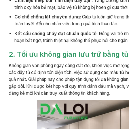
Chất liệu thép sơn tĩnh điện dày dặn:
Tăng cường khả n
trình oxy hóa bề mặt, bảo vệ tủ không bị hoen gỉ qua thời 
Cơ chế chống lật chuyên dụng:
Giúp tủ luôn giữ trạng t
toàn tuyệt đối cho nhân viên trong quá trình thao tác.
Kết cấu chống cháy đạt chuẩn quốc tế:
Đóng vai trò n
hoạn bất ngờ, tránh thiệt hại không thể phục hồi cho ngân
2. Tối ưu không gian lưu trữ bằng 
Không gian văn phòng ngày càng đắt đỏ, khiến việc mở rộng kh
các dãy tủ cố định tốn diện tích, việc sử dụng các mẫu
tủ h
quả nhất. Giải pháp này cho phép tận dụng tối đa không gian 
gấp đôi. Khi được kết hợp với quy trình đánh dấu mã vạch, việc
đáng kể mỗi khi cần truy xuất thông tin khách hàng.