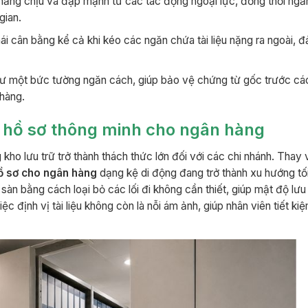
ăng chịu va đập mạnh từ các tác động ngoại lực, đồng thời ngă
gian.
hái cân bằng kể cả khi kéo các ngăn chứa tài liệu nặng ra ngoài,
hư một bức tường ngăn cách, giúp bảo vệ chứng từ gốc trước cá
 hàng.
tủ hồ sơ thông minh cho ngân hàng
o lưu trữ trở thành thách thức lớn đối với các chi nhánh. Thay v
ồ sơ cho ngân hàng
dạng kệ di động đang trở thành xu hướng tối
sàn bằng cách loại bỏ các lối đi không cần thiết, giúp mật độ lưu 
 định vị tài liệu không còn là nỗi ám ảnh, giúp nhân viên tiết kiệ