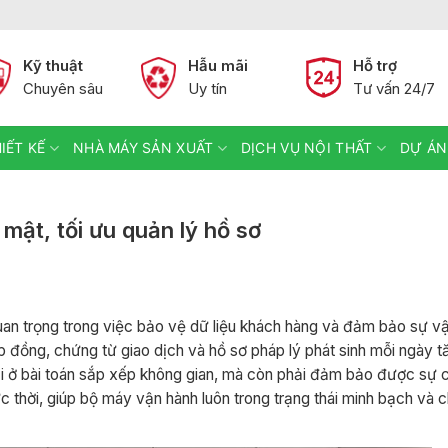
Kỹ thuật
Hẫu mãi
Hỗ trợ
Chuyên sâu
Uy tín
Tư vấn 24/7
IẾT KẾ
NHÀ MÁY SẢN XUẤT
DỊCH VỤ NỘI THẤT
DỰ ÁN
mật, tối ưu quản lý hồ sơ
uan trọng trong việc bảo vệ dữ liệu khách hàng và đảm bảo sự v
ợp đồng, chứng từ giao dịch và hồ sơ pháp lý phát sinh mỗi ngày tă
lại ở bài toán sắp xếp không gian, mà còn phải đảm bảo được sự 
ức thời, giúp bộ máy vận hành luôn trong trạng thái minh bạch và 