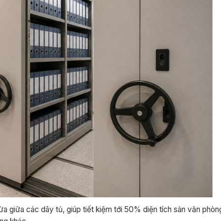
hừa giữa các dãy tủ, giúp tiết kiệm tới 50% diện tích sàn văn phò