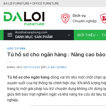
Bỏ
ĐA LỢI FURNITURE • OFFICE FURNITURE
qua
nội
Dịch vụ
dung
Chuyên nghiệp
#noithatvanphong.com
GIỚI THIỆU
TH
DANH MỤC SẢN PHẨM
GÓC TƯ VẤN
Tủ hồ sơ cho ngân hàng : Nâng cao bảo 
ĐĂNG VÀO
08/07/2026
BỞI
LÊ ĐẠI DƯƠNG
Tủ hồ sơ cho ngân hàng
đóng vai trò như một chốt chặn q
xuyên suốt của hệ thống tài chính hiện đại. Khi khối lượng h
trang bị một giải pháp lưu trữ chuyên dụng không chỉ dừng 
giữa tính bảo mật nghiêm ngặt và khả năng tra cứu dữ liệu t
nghiệp.