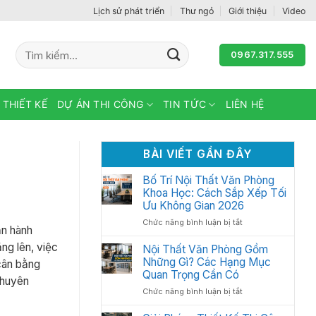
Lịch sử phát triển
Thư ngỏ
Giới thiệu
Video
Tìm
0967.317.555
kiếm:
 THIẾT KẾ
DỰ ÁN THI CÔNG
TIN TỨC
LIÊN HỆ
BÀI VIẾT GẦN ĐÂY
Bố Trí Nội Thất Văn Phòng
Khoa Học: Cách Sắp Xếp Tối
Ưu Không Gian 2026
ở
Chức năng bình luận bị tắt
ận hành
Bố
ng lên, việc
Trí
Nội Thất Văn Phòng Gồm
Nội
Những Gì? Các Hạng Mục
cân bằng
Thất
Quan Trọng Cần Có
chuyên
Văn
ở
Chức năng bình luận bị tắt
Phòng
Nội
Khoa
Thất