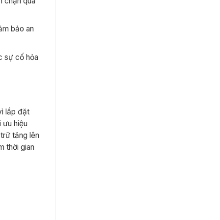
n chặn quá
 đảm bảo an
c sự cố hỏa
ì lắp đặt
 ưu hiệu
trữ tăng lên
m thời gian