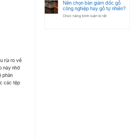
Bố
Nên chọn bàn giám đốc gỗ
Tân
Trí
công nghiệp hay gỗ tự nhiên?
Cổ
Bàn
Điển?
ở
Chức năng bình luận bị tắt
Giám
Góc
Nên
Đốc
Nhìn
chọn
Hợp
Từ
bàn
Lý
Chuyên
giám
–
Gia
đốc
Chuẩn
Nội
gỗ
Phong
Thất
công
Thủy
nghiệp
Cho
u rủi ro về
hay
Phòng
lo này nhờ
gỗ
Lãnh
tự
ệ phân
Đạo
nhiên?
c các tệp