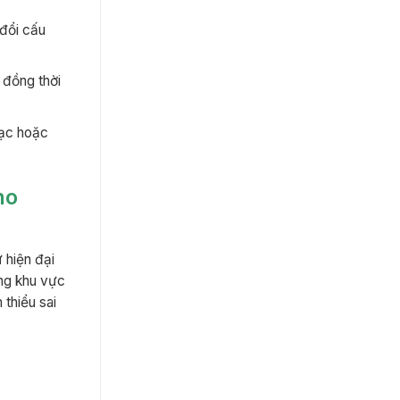
 đổi cấu
 đồng thời
lạc hoặc
ho
 hiện đại
úng khu vực
 thiểu sai