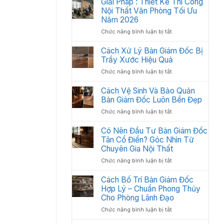
Giải Pháp : Thiết Kế Thi Công
Học:
Văn
Nội Thất Văn Phòng Tối Ưu
Cách
Phòng
Sắp
Năm 2026
Gồm
Xếp
ở
Chức năng bình luận bị tắt
Những
Tối
Giải
Gì?
Ưu
Pháp
Cách Xử Lý Bàn Giám Đốc Bị
Các
Không
:
Trầy Xước Hiệu Quả
Hạng
Gian
Thiết
Mục
2026
ở
Chức năng bình luận bị tắt
Kế
Quan
Cách
Thi
Trọng
Xử
Cách Vệ Sinh Và Bảo Quản
Công
Cần
Lý
Bàn Giám Đốc Luôn Bền Đẹp
Nội
Có
Bàn
Thất
ở
Chức năng bình luận bị tắt
Giám
Văn
Cách
Đốc
Phòng
Vệ
Có Nên Đầu Tư Bàn Giám Đốc
Bị
Tối
Sinh
Tân Cổ Điển? Góc Nhìn Từ
Trầy
Ưu
Và
Chuyên Gia Nội Thất
Xước
Năm
Bảo
Hiệu
2026
ở
Chức năng bình luận bị tắt
Quản
Quả
Có
Bàn
Nên
Cách Bố Trí Bàn Giám Đốc
Giám
Đầu
Hợp Lý – Chuẩn Phong Thủy
Đốc
Tư
Luôn
Cho Phòng Lãnh Đạo
Bàn
Bền
ở
Chức năng bình luận bị tắt
Giám
Đẹp
Cách
Đốc