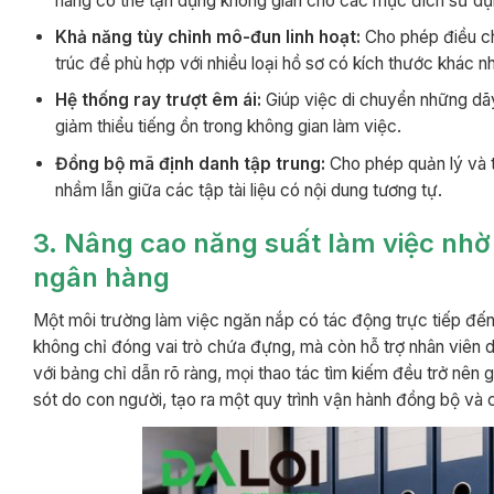
hàng có thể tận dụng không gian cho các mục đích sử dụ
Khả năng tùy chỉnh mô-đun linh hoạt:
Cho phép điều ch
trúc để phù hợp với nhiều loại hồ sơ có kích thước khác n
Hệ thống ray trượt êm ái:
Giúp việc di chuyển những dãy
giảm thiểu tiếng ồn trong không gian làm việc.
Đồng bộ mã định danh tập trung:
Cho phép quản lý và t
nhầm lẫn giữa các tập tài liệu có nội dung tương tự.
3. Nâng cao năng suất làm việc nhờ
ngân hàng
Một môi trường làm việc ngăn nắp có tác động trực tiếp đến 
không chỉ đóng vai trò chứa đựng, mà còn hỗ trợ nhân viên du
với bảng chỉ dẫn rõ ràng, mọi thao tác tìm kiếm đều trở nên g
sót do con người, tạo ra một quy trình vận hành đồng bộ và 