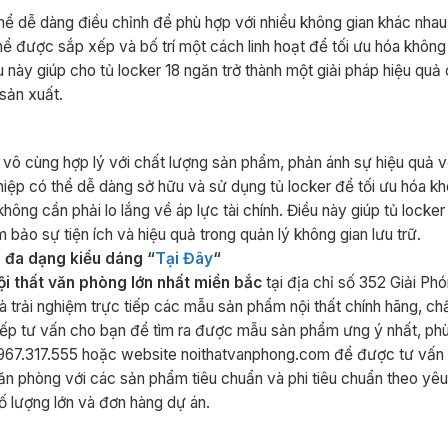
thể dễ dàng điều chỉnh để phù hợp với nhiều không gian khác nha
hể được sắp xếp và bố trí một cách linh hoạt để tối ưu hóa không
 này giúp cho tủ locker 18 ngăn trở thành một giải pháp hiệu quả
sản xuất.
vô cùng hợp lý với chất lượng sản phẩm, phản ánh sự hiệu quả v
hiệp có thể dễ dàng sở hữu và sử dụng tủ locker để tối ưu hóa kh
ng cần phải lo lắng về áp lực tài chính. Điều này giúp tủ locker
ảo sự tiện ích và hiệu quả trong quản lý không gian lưu trữ.
đa dạng kiểu dáng “
Tại Đây
“
i thất văn phòng lớn nhất miền bắc
tại địa chỉ số 352 Giải Ph
 trải nghiệm trực tiếp các mẫu sản phẩm nội thất chính hãng, ch
tiếp tư vấn cho bạn để tìm ra được mẫu sản phẩm ưng ý nhất, phù
e 0967.317.555 hoặc website noithatvanphong.com để được tư vấn 
văn phòng với các sản phẩm tiêu chuẩn và phi tiêu chuẩn theo yê
ố lượng lớn và đơn hàng dự án.