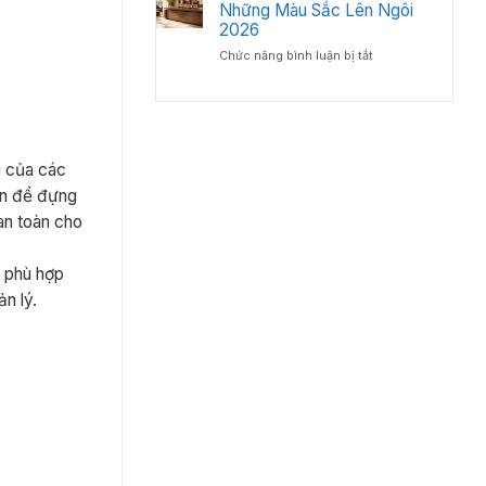
bàn
Những Màu Sắc Lên Ngôi
Lý
Chuyên
giám
2026
–
Gia
đốc
Chuẩn
Nội
ở
Chức năng bình luận bị tắt
gỗ
Phong
Thất
Bàn
công
Thủy
Giám
nghiệp
Cho
Đốc
hay
Phòng
Màu
gỗ
Lãnh
Gì
tự
Đạo
Đẹp?
g của các
nhiên?
Những
lớn để đựng
Màu
an toàn cho
Sắc
Lên
Ngôi
n phù hợp
2026
n lý.