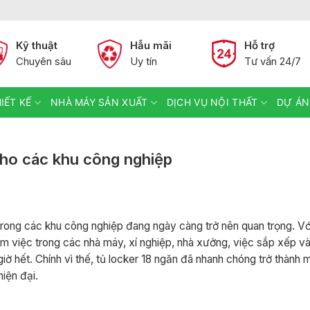
Kỹ thuật
Hẫu mãi
Hỗ trợ
Chuyên sâu
Uy tín
Tư vấn 24/7
IẾT KẾ
NHÀ MÁY SẢN XUẤT
DỊCH VỤ NỘI THẤT
DỰ ÁN
cho các khu công nghiệp
n trong các khu công nghiệp đang ngày càng trở nên quan trọng. Vớ
 làm việc trong các nhà máy, xí nghiệp, nhà xưởng, việc sắp xếp 
iờ hết. Chính vì thế, tủ locker 18 ngăn đã nhanh chóng trở thành 
iện đại.