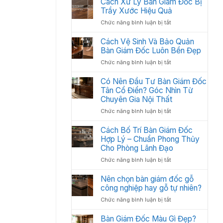
Cách Xử Lý Bàn Giám Đốc Bị
Các
:
Trầy Xước Hiệu Quả
Hạng
Thiết
Mục
ở
Chức năng bình luận bị tắt
Kế
Quan
Cách
Thi
Trọng
Xử
Cách Vệ Sinh Và Bảo Quản
Công
Cần
Lý
Bàn Giám Đốc Luôn Bền Đẹp
Nội
Có
Bàn
Thất
ở
Chức năng bình luận bị tắt
Giám
Văn
Cách
Đốc
Phòng
Vệ
Có Nên Đầu Tư Bàn Giám Đốc
Bị
Tối
Sinh
Tân Cổ Điển? Góc Nhìn Từ
Trầy
Ưu
Và
Chuyên Gia Nội Thất
Xước
Năm
Bảo
Hiệu
2026
ở
Chức năng bình luận bị tắt
Quản
Quả
Có
Bàn
Nên
Cách Bố Trí Bàn Giám Đốc
Giám
Đầu
Hợp Lý – Chuẩn Phong Thủy
Đốc
Tư
Luôn
Cho Phòng Lãnh Đạo
Bàn
Bền
ở
Chức năng bình luận bị tắt
Giám
Đẹp
Cách
Đốc
Bố
Nên chọn bàn giám đốc gỗ
Tân
Trí
công nghiệp hay gỗ tự nhiên?
Cổ
Bàn
Điển?
ở
Chức năng bình luận bị tắt
Giám
Góc
Nên
Đốc
Nhìn
chọn
Bàn Giám Đốc Màu Gì Đẹp?
Hợp
Từ