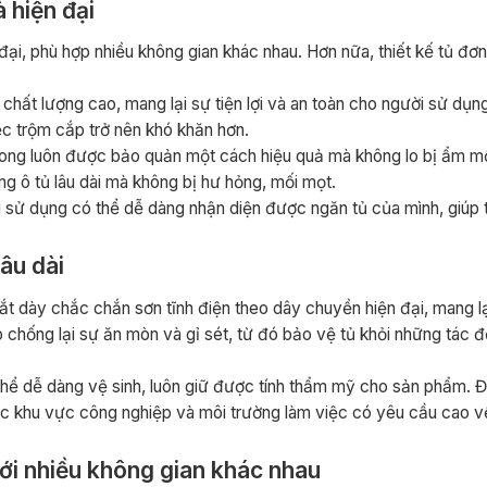
 hiện đại
ại, phù hợp nhiều không gian khác nhau. Hơn nữa, thiết kế tủ đơn
chất lượng cao, mang lại sự tiện lợi và an toàn cho người sử dụn
c trộm cắp trở nên khó khăn hơn.
 trong luôn được bảo quản một cách hiệu quả mà không lo bị ẩm 
ong ô tủ lâu dài mà không bị hư hỏng, mối mọt.
ời sử dụng có thể dễ dàng nhận diện được ngăn tủ của mình, giúp 
lâu dài
sắt dày chắc chắn sơn tĩnh điện theo dây chuyền hiện đại, mang l
p chống lại sự ăn mòn và gỉ sét, từ đó bảo vệ tủ khỏi những tác 
 thể dễ dàng vệ sinh, luôn giữ được tính thẩm mỹ cho sản phẩm. Đ
các khu vực công nghiệp và môi trường làm việc có yêu cầu cao 
ới nhiều không gian khác nhau