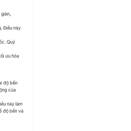
 giản,
g. Điều này
mốc. Quý
tối ưu hóa
ại độ bền
động của
iều này làm
về độ bền và