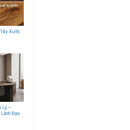
Trầy Xước
 Lý –
 Lãnh Đạo