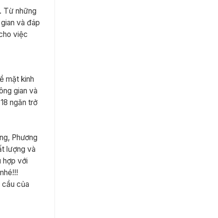
u. Từ những
 gian và đáp
 cho việc
ề mặt kinh
ông gian và
 18 ngăn trở
óng, Phương
ất lượng và
 hợp với
nhé!!!
u cầu của