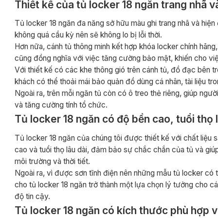
Thiết kế của tủ locker 18 ngăn trang nhã và
Tủ locker 18 ngăn đa năng sở hữu màu ghi trang nhã và hiện đ
không quá cầu kỳ nên sẽ không lo bị lỗi thời.
Hơn nữa, cánh tủ thông minh kết hợp khóa locker chính hãng, 
cũng đồng nghĩa với việc tăng cường bảo mật, khiến cho việ
Với thiết kế có các khe thông gió trên cánh tủ, đồ đạc bên
khách có thể thoải mái bảo quản đồ dùng cá nhân, tài liệu tr
Ngoài ra, trên mỗi ngăn tủ còn có ô treo thẻ riêng, giúp ngư
và tăng cường tính tổ chức.
Tủ locker 18 ngăn có độ bền cao, tuổi thọ 
Tủ locker 18 ngăn của chúng tôi được thiết kế với chất liệu 
cao và tuổi thọ lâu dài, đảm bảo sự chắc chắn của tủ và giú
môi trường và thời tiết.
Ngoài ra, vì được sơn tĩnh điện nên những mẫu tủ locker có
cho tủ locker 18 ngăn trở thành một lựa chọn lý tưởng cho 
độ tin cậy.
Tủ locker 18 ngăn có kích thước phù hợp v