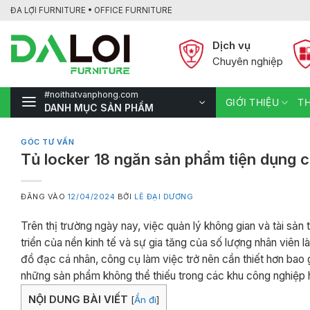
Bỏ
ĐA LỢI FURNITURE • OFFICE FURNITURE
qua
nội
Dịch vụ
dung
Chuyên nghiệp
#noithatvanphong.com
GIỚI THIỆU
TH
DANH MỤC SẢN PHẨM
GÓC TƯ VẤN
Tủ locker 18 ngăn sản phẩm tiện dụng 
ĐĂNG VÀO
12/04/2024
BỞI
LÊ ĐẠI DƯƠNG
Trên thị trường ngày nay, việc quản lý không gian và tài sả
triển của nền kinh tế và sự gia tăng của số lượng nhân viên
đồ đạc cá nhân, công cụ làm việc trở nên cần thiết hơn bao g
những sản phẩm không thể thiếu trong các khu công nghiệp h
NỘI DUNG BÀI VIẾT
[
Ẩn đi
]