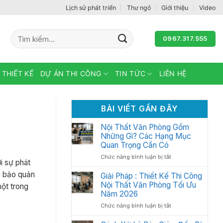
Lịch sử phát triển
Thư ngỏ
Giới thiệu
Video
Tìm
0967.317.555
kiếm:
 THIẾT KẾ
DỰ ÁN THI CÔNG
TIN TỨC
LIÊN HỆ
BÀI VIẾT GẦN ĐÂY
Nội Thất Văn Phòng Gồm
Những Gì? Các Hạng Mục
Quan Trọng Cần Có
ở
Chức năng bình luận bị tắt
i sự phát
Nội
và bảo quản
Thất
Giải Pháp : Thiết Kế Thi Công
Văn
Nội Thất Văn Phòng Tối Ưu
một trong
Phòng
Năm 2026
Gồm
ở
Chức năng bình luận bị tắt
Những
Giải
Gì?
Pháp