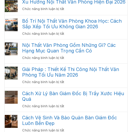
Xu Hướng Nội Thất Văn Phòng Hiện Đại 2026
ở
Chức năng bình luận bị tắt
Xu
Hướng
Bố Trí Nội Thất Văn Phòng Khoa Học: Cách
Nội
Sắp Xếp Tối Ưu Không Gian 2026
Thất
ở
Chức năng bình luận bị tắt
Văn
Bố
Phòng
Trí
Hiện
Nội Thất Văn Phòng Gồm Những Gì? Các
Nội
Đại
Hạng Mục Quan Trọng Cần Có
Thất
2026
ở
Chức năng bình luận bị tắt
Văn
Nội
Phòng
Thất
Giải Pháp : Thiết Kế Thi Công Nội Thất Văn
Khoa
Văn
Học:
Phòng Tối Ưu Năm 2026
Phòng
Cách
ở
Chức năng bình luận bị tắt
Gồm
Sắp
Giải
Những
Xếp
Pháp
Cách Xử Lý Bàn Giám Đốc Bị Trầy Xước Hiệu
Gì?
Tối
:
Các
Quả
Ưu
Thiết
Hạng
Không
ở
Chức năng bình luận bị tắt
Kế
Mục
Gian
Cách
Thi
Quan
2026
Xử
Cách Vệ Sinh Và Bảo Quản Bàn Giám Đốc
Công
Trọng
Lý
Nội
Luôn Bền Đẹp
Cần
Bàn
Thất
Có
ở
Chức năng bình luận bị tắt
Giám
Văn