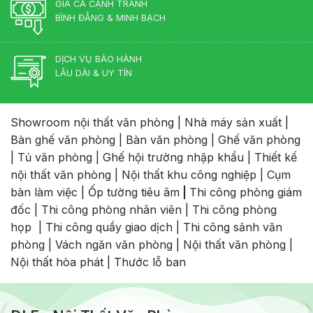
GIÁ CẢ CẠNH TRANH
BÌNH ĐẲNG & MINH BẠCH
DỊCH VỤ BẢO HÀNH
LÂU DÀI & UY TÍN
Showroom nội thất văn phòng
|
Nhà máy sản xuất
|
Bàn ghế văn phòng
|
Bàn văn phòng
|
Ghế văn phòng
|
Tủ văn phòng
|
Ghế hội trường nhập khẩu
|
Thiết kế
nội thất văn phòng
|
Nội thất khu công nghiệp
|
Cụm
bàn làm việc
|
Ốp tường tiêu âm
|
Thi công phòng giám
đốc
|
Thi công phòng nhân viên
|
Thi công phòng
họp
|
Thi công quầy giao dịch
|
Thi công sảnh văn
phòng
|
Vách ngăn văn phòng
|
Nội thất văn phòng
|
Nội thất hòa phát
|
Thước lỗ ban