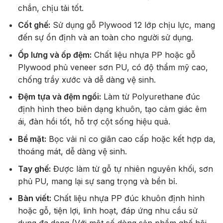
chắn, chịu tải tốt.
Cốt ghế:
Sử dụng gỗ Plywood 12 lớp chịu lực, mang
đến sự ổn định và an toàn cho người sử dụng.
Ốp lưng và ốp đệm:
Chất liệu nhựa PP hoặc gỗ
Plywood phủ veneer sơn PU, có độ thẩm mỹ cao,
chống trầy xước và dễ dàng vệ sinh.
Đệm tựa và đệm ngồi:
Làm từ Polyurethane đúc
định hình theo biên dạng khuôn, tạo cảm giác êm
ái, đàn hồi tốt, hỗ trợ cột sống hiệu quả.
Bề mặt:
Bọc vải nỉ co giãn cao cấp hoặc kết hợp da,
thoáng mát, dễ dàng vệ sinh.
Tay ghế:
Được làm từ gỗ tự nhiên nguyên khối, sơn
phủ PU, mang lại sự sang trọng và bền bỉ.
Bàn viết:
Chất liệu nhựa PP đúc khuôn định hình
hoặc gỗ, tiện lợi, linh hoạt, đáp ứng nhu cầu sử