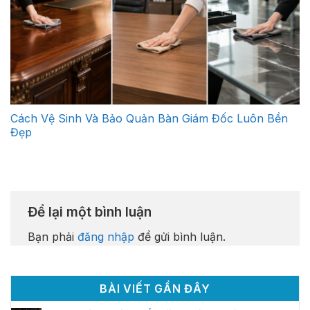
Cách Vệ Sinh Và Bảo Quản Bàn Giám Đốc Luôn Bền
Đẹp
Để lại một bình luận
Bạn phải
đăng nhập
để gửi bình luận.
BÀI VIẾT GẦN ĐÂY