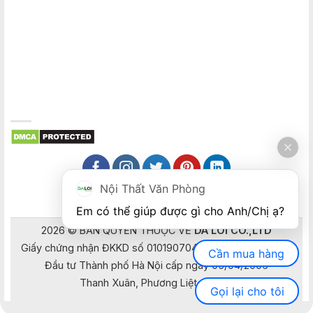
Nội Thất Văn Phòng
Em có thể giúp được gì cho Anh/Chị ạ? 
2026 © BẢN QUYỀN THUỘC VỀ
DA LOI CO.,LTD
Giấy chứng nhận ĐKKD số 0101907041 do Sở Kế hoạch và
Cần mua hàng
Đầu tư Thành phố Hà Nội cấp ngày 05/04/2006
Thanh Xuân, Phương Liệt, Hà Nội
Gọi lại cho tôi