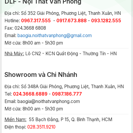
DLF - Nội Thất Văn Phòng
Địa chỉ: Số 352 Giải Phóng, Phương Liệt, Thanh Xuân, HN
Hotline:
0967.317.555
-
0917.673.888
-
093.1282.555
Fax: 024.3668 6808
Email:
baogia.noithatvanphong@gmail.com
Mở cửa: 8h00 am - 5h30 pm
Nhà Máy:
Lô CN2 - KCN Quất Động - Thường Tín - HN
Showroom và Chi Nhánh
Địa chỉ: Số 348A Giải Phóng, Phương Liệt, Thanh Xuân, HN
Tel:
024.3668.6889
-
0987.186.777
Email:
baogia@noithatvanphong.com
Mở cửa: 8h00 am - 5h30 pm
Miền Nam:
55 Bạch Đằng, P 15, Q. Bình Thạnh, HCM
Điện thoại:
028.3511.9210