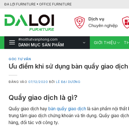
Bỏ
ĐA LỢI FURNITURE • OFFICE FURNITURE
qua
nội
Dịch vụ
dung
Chuyên nghiệp
#noithatvanphong.com
GIỚI THIỆU
TH
DANH MỤC SẢN PHẨM
GÓC TƯ VẤN
Ưu điểm khi sử dụng bàn quầy giao dịch 
ĐĂNG VÀO
07/12/2020
BỞI
LÊ ĐẠI DƯƠNG
Quầy giao dịch là gì?
Quầy giao dịch hay
bàn quầy giao dịch
là sản phẩm nội thất 
trung tâm giao dịch chứng khoán và tín dụng. Quầy giao dịc
hàng, đối tác với công ty.