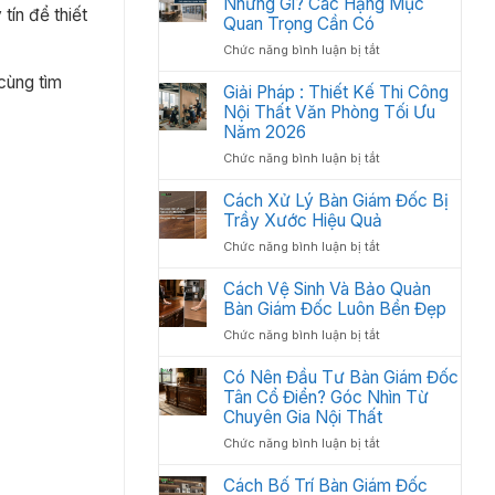
Những Gì? Các Hạng Mục
2026
tín để thiết
Thất
Quan Trọng Cần Có
Văn
ở
Chức năng bình luận bị tắt
Phòng
Nội
Khoa
cùng tìm
Thất
Giải Pháp : Thiết Kế Thi Công
Học:
Văn
Nội Thất Văn Phòng Tối Ưu
Cách
Phòng
Sắp
Năm 2026
Gồm
Xếp
ở
Chức năng bình luận bị tắt
Những
Tối
Giải
Gì?
Ưu
Pháp
Cách Xử Lý Bàn Giám Đốc Bị
Các
Không
:
Trầy Xước Hiệu Quả
Hạng
Gian
Thiết
Mục
2026
ở
Chức năng bình luận bị tắt
Kế
Quan
Cách
Thi
Trọng
Xử
Cách Vệ Sinh Và Bảo Quản
Công
Cần
Lý
Bàn Giám Đốc Luôn Bền Đẹp
Nội
Có
Bàn
Thất
ở
Chức năng bình luận bị tắt
Giám
Văn
Cách
Đốc
Phòng
Vệ
Có Nên Đầu Tư Bàn Giám Đốc
Bị
Tối
Sinh
Tân Cổ Điển? Góc Nhìn Từ
Trầy
Ưu
Và
Chuyên Gia Nội Thất
Xước
Năm
Bảo
Hiệu
2026
ở
Chức năng bình luận bị tắt
Quản
Quả
Có
Bàn
Nên
Cách Bố Trí Bàn Giám Đốc
Giám