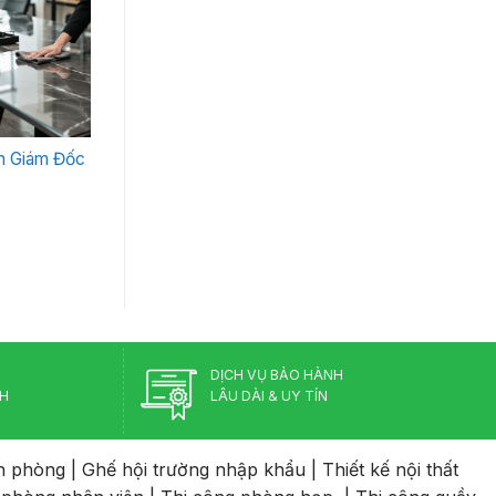
n Giám Đốc
DỊCH VỤ BẢO HÀNH
CH
LÂU DÀI & UY TÍN
n phòng
|
Ghế hội trường nhập khẩu
|
Thiết kế nội thất