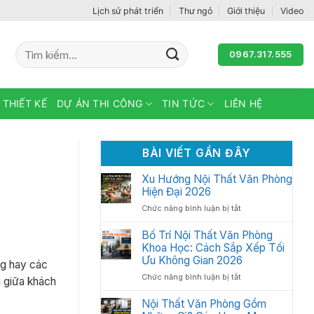
Lịch sử phát triển
Thư ngỏ
Giới thiệu
Video
Tìm
0967.317.555
kiếm:
 THIẾT KẾ
DỰ ÁN THI CÔNG
TIN TỨC
LIÊN HỆ
BÀI VIẾT GẦN ĐÂY
Xu Hướng Nội Thất Văn Phòng
Hiện Đại 2026
ở
Chức năng bình luận bị tắt
Xu
Hướng
Bố Trí Nội Thất Văn Phòng
Nội
Khoa Học: Cách Sắp Xếp Tối
Thất
Ưu Không Gian 2026
ng hay các
Văn
ở
Chức năng bình luận bị tắt
Phòng
i giữa khách
Bố
Hiện
Trí
Nội Thất Văn Phòng Gồm
Đại
Nội