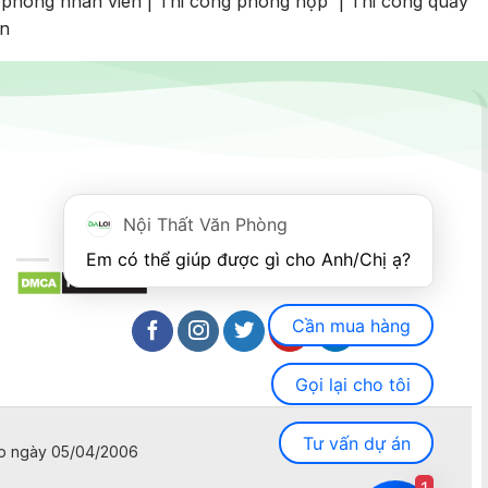
 phòng nhân viên
|
Thi công phòng họp
|
Thi công quầy
an
Nội Thất Văn Phòng
Em có thể giúp được gì cho Anh/Chị ạ? 
Cần mua hàng
Gọi lại cho tôi
Tư vấn dự án
ấp ngày 05/04/2006