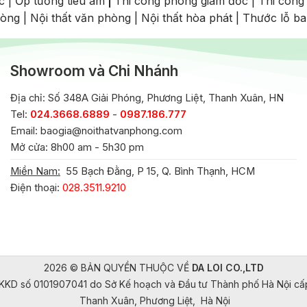
c
|
Ốp tường tiêu âm
|
Thi công phòng giám đốc
|
Thi công
hòng
|
Nội thất văn phòng
|
Nội thất hòa phát
|
Thước lỗ b
Showroom và Chi Nhánh
Địa chỉ: Số 348A Giải Phóng, Phương Liệt, Thanh Xuân, HN
Tel:
024.3668.6889
-
0987.186.777
Email:
baogia@noithatvanphong.com
Mở cửa: 8h00 am - 5h30 pm
Miền Nam:
55 Bạch Đằng, P 15, Q. Bình Thạnh, HCM
Điện thoại:
028.3511.9210
2026 © BẢN QUYỀN THUỘC VỀ
DA LOI CO.,LTD
KKD số 0101907041 do Sở Kế hoạch và Đầu tư Thành phố Hà Nội c
Thanh Xuân, Phương Liệt, Hà Nội