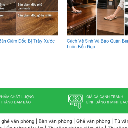
Bàn Giám Đốc Bị Trầy Xước
Cách Vệ Sinh Và Bảo Quản Bà
Luôn Bền Đẹp
PHẨM CHẤT LƯỢNG
GIÁ CẢ CẠNH TRANH
H HÃNG ĐẢM BẢO
BÌNH ĐẲNG & MINH BẠ
 ghế văn phòng
|
Bàn văn phòng
|
Ghế văn phòng
|
Tủ vă