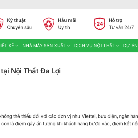
Kỹ thuật
Hẫu mãi
Hỗ trợ
Chuyên sâu
Uy tín
Tư vấn 24/7
IẾT KẾ
NHÀ MÁY SẢN XUẤT
DỊCH VỤ NỘI THẤT
DỰ ÁN
tại Nội Thất Đa Lợi
không thể thiếu đối với các đơn vị như Viettel, bưu điện, ngân hà
h còn là điểm gây ấn tượng khi khách hàng bước vào, điểm kết nố