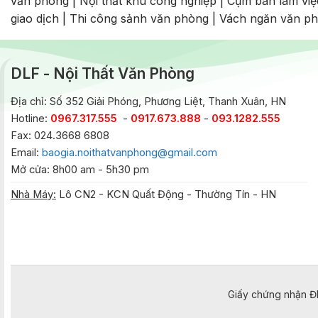
văn phòng
|
Nội thất khu công nghiệp
|
Cụm bàn làm việ
giao dịch
|
Thi công sảnh văn phòng
|
Vách ngăn văn p
DLF - Nội Thất Văn Phòng
Địa chỉ: Số 352 Giải Phóng, Phương Liệt, Thanh Xuân, HN
Hotline:
0967.317.555
-
0917.673.888
-
093.1282.555
Fax: 024.3668 6808
Email:
baogia.noithatvanphong@gmail.com
Mở cửa: 8h00 am - 5h30 pm
Nhà Máy:
Lô CN2 - KCN Quất Động - Thường Tín - HN
Giấy chứng nhận Đ