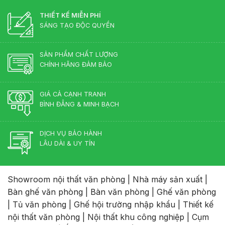
Hợp
Nhìn
Lý
THIẾT KẾ MIỄN PHÍ
Từ
–
Chuyên
SÁNG TẠO ĐỘC QUYỀN
Chuẩn
Gia
Phong
Nội
Thủy
Thất
SẢN PHẨM CHẤT LƯỢNG
Cho
CHÍNH HÃNG ĐẢM BẢO
Phòng
Lãnh
Đạo
GIÁ CẢ CẠNH TRANH
BÌNH ĐẲNG & MINH BẠCH
DỊCH VỤ BẢO HÀNH
LÂU DÀI & UY TÍN
Showroom nội thất văn phòng
|
Nhà máy sản xuất
|
Bàn ghế văn phòng
|
Bàn văn phòng
|
Ghế văn phòng
|
Tủ văn phòng
|
Ghế hội trường nhập khẩu
|
Thiết kế
nội thất văn phòng
|
Nội thất khu công nghiệp
|
Cụm