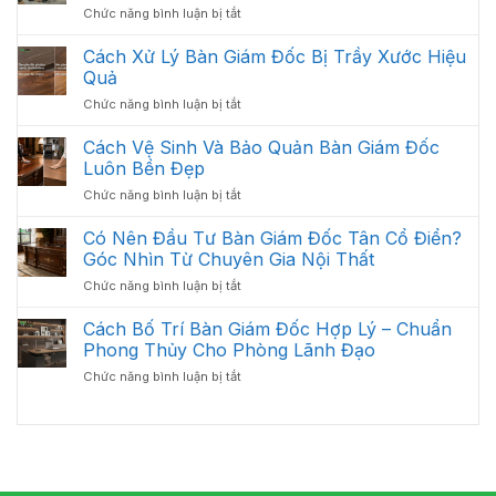
ở
Chức năng bình luận bị tắt
Gồm
Sắp
Giải
Những
Xếp
Pháp
Cách Xử Lý Bàn Giám Đốc Bị Trầy Xước Hiệu
Gì?
Tối
:
Các
Quả
Ưu
Thiết
Hạng
Không
ở
Chức năng bình luận bị tắt
Kế
Mục
Gian
Cách
Thi
Quan
2026
Xử
Cách Vệ Sinh Và Bảo Quản Bàn Giám Đốc
Công
Trọng
Lý
Nội
Luôn Bền Đẹp
Cần
Bàn
Thất
Có
ở
Chức năng bình luận bị tắt
Giám
Văn
Cách
Đốc
Phòng
Vệ
Có Nên Đầu Tư Bàn Giám Đốc Tân Cổ Điển?
Bị
Tối
Sinh
Trầy
Góc Nhìn Từ Chuyên Gia Nội Thất
Ưu
Và
Xước
Năm
ở
Chức năng bình luận bị tắt
Bảo
Hiệu
2026
Có
Quản
Quả
Nên
Cách Bố Trí Bàn Giám Đốc Hợp Lý – Chuẩn
Bàn
Đầu
Giám
Phong Thủy Cho Phòng Lãnh Đạo
Tư
Đốc
ở
Chức năng bình luận bị tắt
Bàn
Luôn
Cách
Giám
Bền
Bố
Đốc
Đẹp
Trí
Tân
Bàn
Cổ
Giám
Điển?
Đốc
Góc