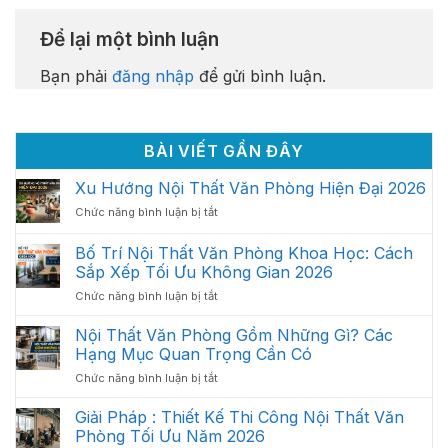
Để lại một bình luận
Bạn phải
đăng nhập
để gửi bình luận.
BÀI VIẾT GẦN ĐÂY
Xu Hướng Nội Thất Văn Phòng Hiện Đại 2026
ở
Chức năng bình luận bị tắt
Xu
Hướng
Bố Trí Nội Thất Văn Phòng Khoa Học: Cách
Nội
Sắp Xếp Tối Ưu Không Gian 2026
Thất
ở
Chức năng bình luận bị tắt
Văn
Bố
Phòng
Trí
Hiện
Nội Thất Văn Phòng Gồm Những Gì? Các
Nội
Đại
Hạng Mục Quan Trọng Cần Có
Thất
2026
ở
Chức năng bình luận bị tắt
Văn
Nội
Phòng
Thất
Giải Pháp : Thiết Kế Thi Công Nội Thất Văn
Khoa
Văn
Học:
Phòng Tối Ưu Năm 2026
Phòng
Cách