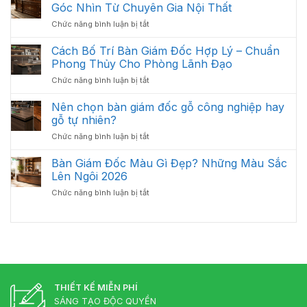
Sinh
Trầy
Góc Nhìn Từ Chuyên Gia Nội Thất
Ưu
Và
Xước
Năm
ở
Chức năng bình luận bị tắt
Bảo
Hiệu
2026
Có
Quản
Quả
Nên
Cách Bố Trí Bàn Giám Đốc Hợp Lý – Chuẩn
Bàn
Đầu
Giám
Phong Thủy Cho Phòng Lãnh Đạo
Tư
Đốc
ở
Chức năng bình luận bị tắt
Bàn
Luôn
Cách
Giám
Bền
Bố
Nên chọn bàn giám đốc gỗ công nghiệp hay
Đốc
Đẹp
Trí
Tân
gỗ tự nhiên?
Bàn
Cổ
ở
Chức năng bình luận bị tắt
Giám
Điển?
Nên
Đốc
Góc
chọn
Bàn Giám Đốc Màu Gì Đẹp? Những Màu Sắc
Hợp
Nhìn
bàn
Lý
Lên Ngôi 2026
Từ
giám
–
Chuyên
ở
Chức năng bình luận bị tắt
đốc
Chuẩn
Gia
Bàn
gỗ
Phong
Nội
Giám
công
Thủy
Thất
Đốc
nghiệp
Cho
Màu
hay
Phòng
Gì
gỗ
Lãnh
Đẹp?
tự
Đạo
Những
nhiên?
Màu
THIẾT KẾ MIỄN PHÍ
Sắc
SÁNG TẠO ĐỘC QUYỀN