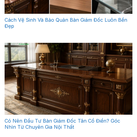
Cách Vệ Sinh Và Bảo Quản Bàn Giám Đốc Luôn Bền
Đẹp
Có Nên Đầu Tư Bàn Giám Đốc Tân Cổ Điển? Góc
Nhìn Từ Chuyên Gia Nội Thất