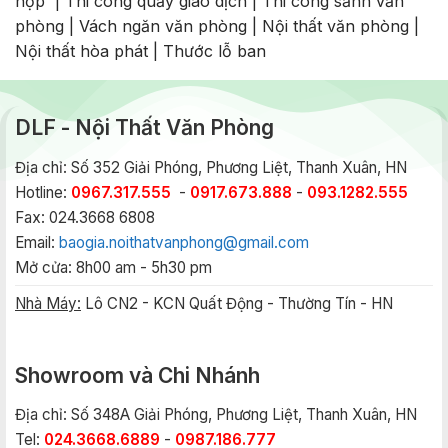
họp
|
Thi công quầy giao dịch
|
Thi công sảnh văn
phòng
|
Vách ngăn văn phòng
|
Nội thất văn phòng
|
Nội thất hòa phát
|
Thước lỗ ban
DLF - Nội Thất Văn Phòng
Địa chỉ: Số 352 Giải Phóng, Phương Liệt, Thanh Xuân, HN
Hotline:
0967.317.555
-
0917.673.888
-
093.1282.555
Fax: 024.3668 6808
Email:
baogia.noithatvanphong@gmail.com
Mở cửa: 8h00 am - 5h30 pm
Nhà Máy:
Lô CN2 - KCN Quất Động - Thường Tín - HN
Showroom và Chi Nhánh
Địa chỉ: Số 348A Giải Phóng, Phương Liệt, Thanh Xuân, HN
Tel:
024.3668.6889
-
0987.186.777