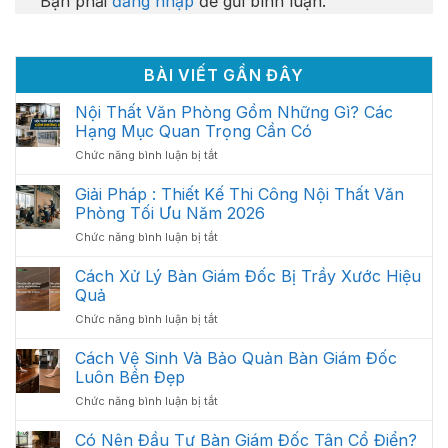
Bạn phải
đăng nhập
để gửi bình luận.
BÀI VIẾT GẦN ĐÂY
Nội Thất Văn Phòng Gồm Những Gì? Các
Hạng Mục Quan Trọng Cần Có
ở
Chức năng bình luận bị tắt
Nội
Thất
Giải Pháp : Thiết Kế Thi Công Nội Thất Văn
Văn
Phòng Tối Ưu Năm 2026
Phòng
ở
Chức năng bình luận bị tắt
Gồm
Giải
Những
Pháp
Cách Xử Lý Bàn Giám Đốc Bị Trầy Xước Hiệu
Gì?
:
Các
Quả
Thiết
Hạng
ở
Chức năng bình luận bị tắt
Kế
Mục
Cách
Thi
Quan
Xử
Cách Vệ Sinh Và Bảo Quản Bàn Giám Đốc
Công
Trọng
Lý
Nội
Luôn Bền Đẹp
Cần
Bàn
Thất
Có
ở
Chức năng bình luận bị tắt
Giám
Văn
Cách
Đốc
Phòng
Vệ
Có Nên Đầu Tư Bàn Giám Đốc Tân Cổ Điển?
Bị
Tối