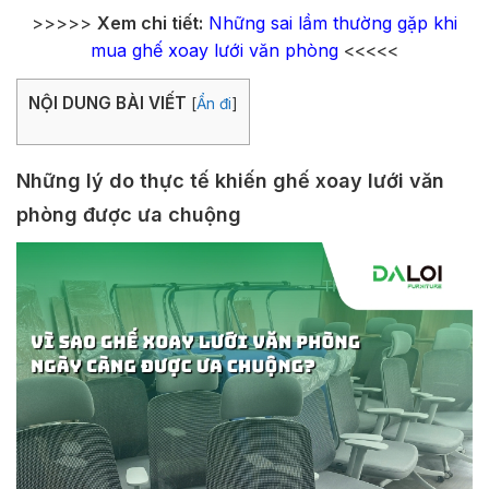
>>>>>
Xem chi tiết:
Những sai lầm thường gặp khi
mua ghế xoay lưới văn phòng
<<<<<
NỘI DUNG BÀI VIẾT
[
Ẩn đi
]
Những lý do thực tế khiến ghế xoay lưới văn
phòng được ưa chuộng