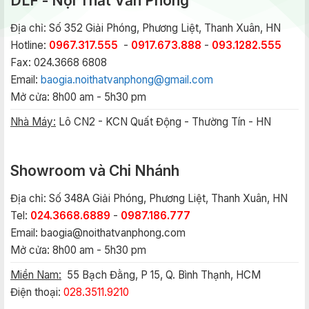
DLF - Nội Thất Văn Phòng
Địa chỉ: Số 352 Giải Phóng, Phương Liệt, Thanh Xuân, HN
Hotline:
0967.317.555
-
0917.673.888
-
093.1282.555
Fax: 024.3668 6808
Email:
baogia.noithatvanphong@gmail.com
Mở cửa: 8h00 am - 5h30 pm
Nhà Máy:
Lô CN2 - KCN Quất Động - Thường Tín - HN
Showroom và Chi Nhánh
Địa chỉ: Số 348A Giải Phóng, Phương Liệt, Thanh Xuân, HN
Tel:
024.3668.6889
-
0987.186.777
Email:
baogia@noithatvanphong.com
Mở cửa: 8h00 am - 5h30 pm
Miền Nam:
55 Bạch Đằng, P 15, Q. Bình Thạnh, HCM
Điện thoại:
028.3511.9210