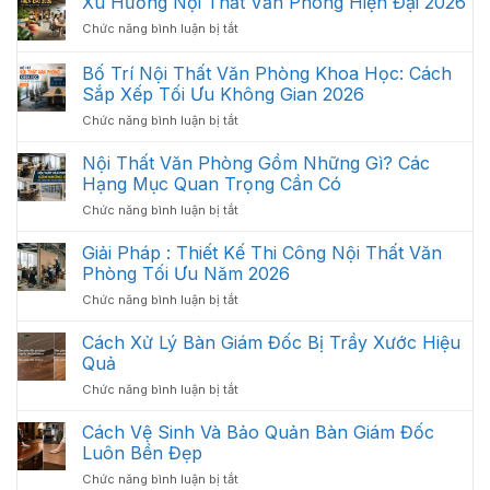
Xu Hướng Nội Thất Văn Phòng Hiện Đại 2026
ở
Chức năng bình luận bị tắt
Xu
Hướng
Bố Trí Nội Thất Văn Phòng Khoa Học: Cách
Nội
Sắp Xếp Tối Ưu Không Gian 2026
Thất
ở
Chức năng bình luận bị tắt
Văn
Bố
Phòng
Trí
Hiện
Nội Thất Văn Phòng Gồm Những Gì? Các
Nội
Đại
Hạng Mục Quan Trọng Cần Có
Thất
2026
ở
Chức năng bình luận bị tắt
Văn
Nội
Phòng
Thất
Giải Pháp : Thiết Kế Thi Công Nội Thất Văn
Khoa
Văn
Học:
Phòng Tối Ưu Năm 2026
Phòng
Cách
ở
Chức năng bình luận bị tắt
Gồm
Sắp
Giải
Những
Xếp
Pháp
Cách Xử Lý Bàn Giám Đốc Bị Trầy Xước Hiệu
Gì?
Tối
:
Các
Quả
Ưu
Thiết
Hạng
Không
ở
Chức năng bình luận bị tắt
Kế
Mục
Gian
Cách
Thi
Quan
2026
Xử
Cách Vệ Sinh Và Bảo Quản Bàn Giám Đốc
Công
Trọng
Lý
Nội
Luôn Bền Đẹp
Cần
Bàn
Thất
Có
ở
Chức năng bình luận bị tắt
Giám
Văn