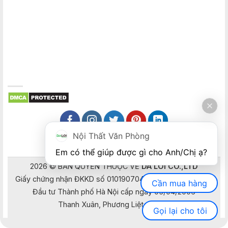
Nội Thất Văn Phòng
Em có thể giúp được gì cho Anh/Chị ạ? 
2026 © BẢN QUYỀN THUỘC VỀ
DA LOI CO.,LTD
Giấy chứng nhận ĐKKD số 0101907041 do Sở Kế hoạch và
Cần mua hàng
Đầu tư Thành phố Hà Nội cấp ngày 05/04/2006
Thanh Xuân, Phương Liệt, Hà Nội
Gọi lại cho tôi