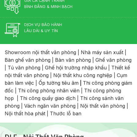
GIÁ CẢ CẠNH TRANH
BÌNH ĐẲNG & MINH BẠCH
DỊCH VỤ BẢO HÀNH
LÂU DÀI & UY TÍN
Showroom nội thất văn phòng
|
Nhà máy sản xuất
|
Bàn ghế văn phòng
|
Bàn văn phòng
|
Ghế văn phòng
|
Tủ văn phòng
|
Ghế hội trường nhập khẩu
|
Thiết kế
nội thất văn phòng
|
Nội thất khu công nghiệp
|
Cụm
bàn làm việc
|
Ốp tường tiêu âm
|
Thi công phòng giám
đốc
|
Thi công phòng nhân viên
|
Thi công phòng
họp
|
Thi công quầy giao dịch
|
Thi công sảnh văn
phòng
|
Vách ngăn văn phòng
|
Nội thất văn phòng
|
Nội thất hòa phát
|
Thước lỗ ban