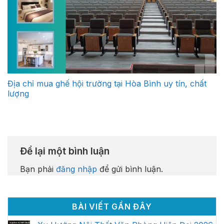
Địa chỉ mua ghế hội trường tại Hòa Bình uy tín, chất
lượng
Để lại một bình luận
Bạn phải
đăng nhập
để gửi bình luận.
BÀI VIẾT GẦN ĐÂY