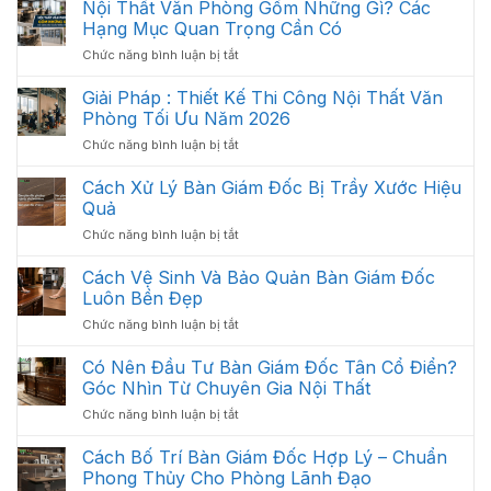
Nội Thất Văn Phòng Gồm Những Gì? Các
Hạng Mục Quan Trọng Cần Có
ở
Chức năng bình luận bị tắt
Nội
Thất
Giải Pháp : Thiết Kế Thi Công Nội Thất Văn
Văn
Phòng Tối Ưu Năm 2026
Phòng
ở
Chức năng bình luận bị tắt
Gồm
Giải
Những
Pháp
Cách Xử Lý Bàn Giám Đốc Bị Trầy Xước Hiệu
Gì?
:
Các
Quả
Thiết
Hạng
ở
Chức năng bình luận bị tắt
Kế
Mục
Cách
Thi
Quan
Xử
Cách Vệ Sinh Và Bảo Quản Bàn Giám Đốc
Công
Trọng
Lý
Nội
Luôn Bền Đẹp
Cần
Bàn
Thất
Có
ở
Chức năng bình luận bị tắt
Giám
Văn
Cách
Đốc
Phòng
Vệ
Có Nên Đầu Tư Bàn Giám Đốc Tân Cổ Điển?
Bị
Tối
Sinh
Trầy
Góc Nhìn Từ Chuyên Gia Nội Thất
Ưu
Và
Xước
Năm
ở
Chức năng bình luận bị tắt
Bảo
Hiệu
2026
Có
Quản
Quả
Nên
Cách Bố Trí Bàn Giám Đốc Hợp Lý – Chuẩn
Bàn
Đầu
Giám
Phong Thủy Cho Phòng Lãnh Đạo
Tư