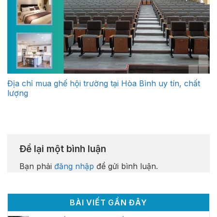
Địa chỉ mua ghế hội trường tại Hòa Bình uy tín, chất
lượng
Để lại một bình luận
Bạn phải
đăng nhập
để gửi bình luận.
BÀI VIẾT GẦN ĐÂY