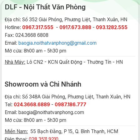
DLF - Nội Thất Văn Phòng
Địa chỉ: Số 352 Giải Phóng, Phương Liệt, Thanh Xuân, HN
Hotline:
0967.317.555
-
0917.673.888
-
093.1282.555
Fax: 024.3668 6808
Email:
baogia.noithatvanphong@gmail.com
Mở cửa: 8h00 am - 5h30 pm
Nhà Máy:
Lô CN2 - KCN Quất Động - Thường Tín - HN
Showroom và Chi Nhánh
Địa chỉ: Số 348A Giải Phóng, Phương Liệt, Thanh Xuân, HN
Tel:
024.3668.6889
-
0987.186.777
Email:
baogia@noithatvanphong.com
Mở cửa: 8h00 am - 5h30 pm
Miền Nam:
55 Bạch Đằng, P 15, Q. Bình Thạnh, HCM
Điện thoại:
028.3511.9210