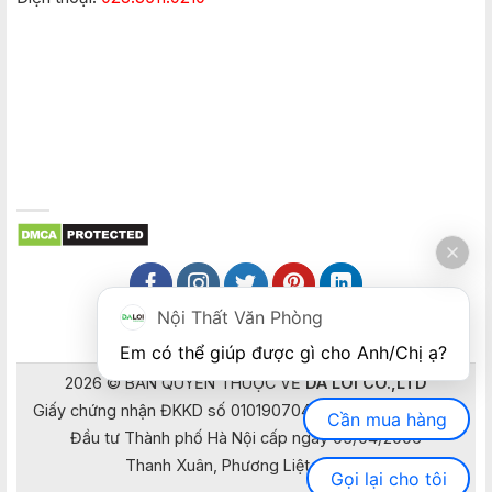
Nội Thất Văn Phòng
Em có thể giúp được gì cho Anh/Chị ạ? 
2026 © BẢN QUYỀN THUỘC VỀ
DA LOI CO.,LTD
Giấy chứng nhận ĐKKD số 0101907041 do Sở Kế hoạch và
Cần mua hàng
Đầu tư Thành phố Hà Nội cấp ngày 05/04/2006
Thanh Xuân, Phương Liệt, Hà Nội
Gọi lại cho tôi