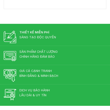
Gia
Bàn
gỗ
Phong
Nội
Giám
công
Thủy
Thất
Đốc
nghiệp
Cho
Màu
hay
Phòng
Gì
gỗ
Lãnh
Đẹp?
tự
Đạo
Những
nhiên?
Màu
THIẾT KẾ MIỄN PHÍ
Sắc
SÁNG TẠO ĐỘC QUYỀN
Lên
Ngôi
2026
SẢN PHẨM CHẤT LƯỢNG
CHÍNH HÃNG ĐẢM BẢO
GIÁ CẢ CẠNH TRANH
BÌNH ĐẲNG & MINH BẠCH
DỊCH VỤ BẢO HÀNH
LÂU DÀI & UY TÍN