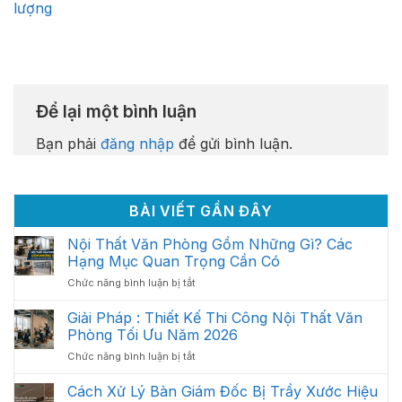
lượng
Để lại một bình luận
Bạn phải
đăng nhập
để gửi bình luận.
BÀI VIẾT GẦN ĐÂY
Nội Thất Văn Phòng Gồm Những Gì? Các
Hạng Mục Quan Trọng Cần Có
ở
Chức năng bình luận bị tắt
Nội
Thất
Giải Pháp : Thiết Kế Thi Công Nội Thất Văn
Văn
Phòng Tối Ưu Năm 2026
Phòng
ở
Chức năng bình luận bị tắt
Gồm
Giải
Những
Pháp
Cách Xử Lý Bàn Giám Đốc Bị Trầy Xước Hiệu
Gì?
: