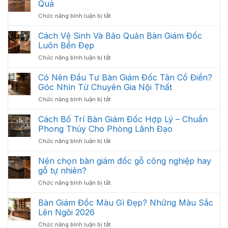
Các
Quả
Thiết
Hạng
ở
Chức năng bình luận bị tắt
Kế
Mục
Cách
Thi
Quan
Xử
Cách Vệ Sinh Và Bảo Quản Bàn Giám Đốc
Công
Trọng
Lý
Nội
Luôn Bền Đẹp
Cần
Bàn
Thất
Có
ở
Chức năng bình luận bị tắt
Giám
Văn
Cách
Đốc
Phòng
Vệ
Có Nên Đầu Tư Bàn Giám Đốc Tân Cổ Điển?
Bị
Tối
Sinh
Trầy
Góc Nhìn Từ Chuyên Gia Nội Thất
Ưu
Và
Xước
Năm
ở
Chức năng bình luận bị tắt
Bảo
Hiệu
2026
Có
Quản
Quả
Nên
Cách Bố Trí Bàn Giám Đốc Hợp Lý – Chuẩn
Bàn
Đầu
Giám
Phong Thủy Cho Phòng Lãnh Đạo
Tư
Đốc
ở
Chức năng bình luận bị tắt
Bàn
Luôn
Cách
Giám
Bền
Bố
Nên chọn bàn giám đốc gỗ công nghiệp hay
Đốc
Đẹp
Trí
Tân
gỗ tự nhiên?
Bàn
Cổ
ở
Chức năng bình luận bị tắt
Giám
Điển?
Nên
Đốc
Góc
chọn
Bàn Giám Đốc Màu Gì Đẹp? Những Màu Sắc
Hợp
Nhìn
bàn
Lý
Lên Ngôi 2026
Từ
giám
–
Chuyên
ở
Chức năng bình luận bị tắt
đốc
Chuẩn