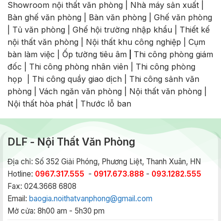
Showroom nội thất văn phòng
|
Nhà máy sản xuất
|
Bàn ghế văn phòng
|
Bàn văn phòng
|
Ghế văn phòng
|
Tủ văn phòng
|
Ghế hội trường nhập khẩu
|
Thiết kế
nội thất văn phòng
|
Nội thất khu công nghiệp
|
Cụm
bàn làm việc
|
Ốp tường tiêu âm
|
Thi công phòng giám
đốc
|
Thi công phòng nhân viên
|
Thi công phòng
họp
|
Thi công quầy giao dịch
|
Thi công sảnh văn
phòng
|
Vách ngăn văn phòng
|
Nội thất văn phòng
|
Nội thất hòa phát
|
Thước lỗ ban
DLF - Nội Thất Văn Phòng
Địa chỉ: Số 352 Giải Phóng, Phương Liệt, Thanh Xuân, HN
Hotline:
0967.317.555
-
0917.673.888
-
093.1282.555
Fax: 024.3668 6808
Email:
baogia.noithatvanphong@gmail.com
Mở cửa: 8h00 am - 5h30 pm