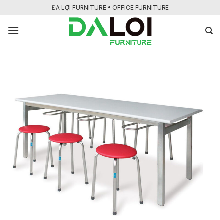
Bỏ
ĐA LỢI FURNITURE • OFFICE FURNITURE
qua
nội
dung