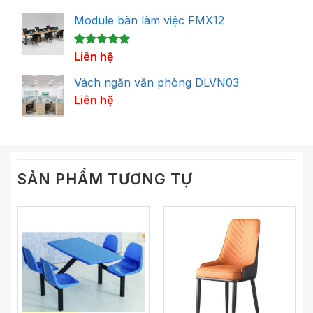
Module bàn làm việc FMX12
5.00
1
Liên hệ
trên 5
dựa trên
đánh giá
Vách ngăn văn phòng DLVN03
Liên hệ
SẢN PHẨM TƯƠNG TỰ