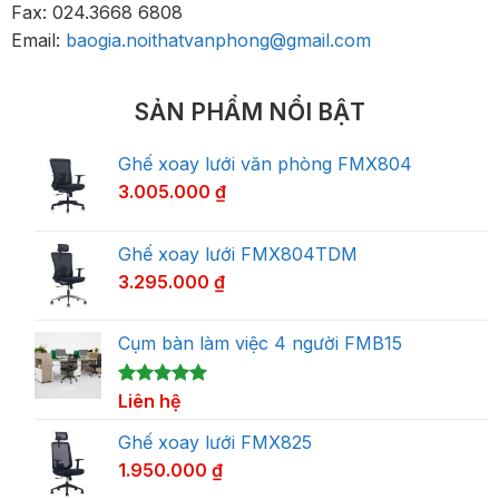
Fax: 024.3668 6808
Email:
baogia.noithatvanphong@gmail.com
SẢN PHẨM NỔI BẬT
Ghế xoay lưới văn phòng FMX804
3.005.000
₫
Ghế xoay lưới FMX804TDM
3.295.000
₫
Cụm bàn làm việc 4 người FMB15
5.00
1
Liên hệ
trên 5
dựa trên
đánh giá
Ghế xoay lưới FMX825
1.950.000
₫