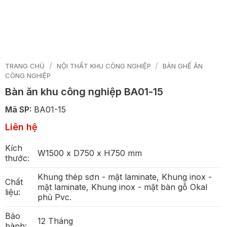
/
/
TRANG CHỦ
NỘI THẤT KHU CÔNG NGHIỆP
BÀN GHẾ ĂN
CÔNG NGHIỆP
Bàn ăn khu công nghiệp BA01-15
Mã SP:
BA01-15
Liên hệ
Kích
W1500 x D750 x H750 mm
thước:
Khung thép sơn - mặt laminate, Khung inox -
Chất
mặt laminate, Khung inox - mặt bàn gỗ Okal
liệu:
phủ Pvc.
Bảo
12 Tháng
hành: