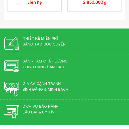
Liên hệ
2.850.000
₫
THIẾT KẾ MIỄN PHÍ
SÁNG TẠO ĐỘC QUYỀN
SẢN PHẨM CHẤT LƯỢNG
CHÍNH HÃNG ĐẢM BẢO
GIÁ CẢ CẠNH TRANH
BÌNH ĐẲNG & MINH BẠCH
DỊCH VỤ BẢO HÀNH
LÂU DÀI & UY TÍN