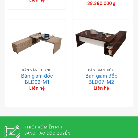
Liên hệ
38.380.000
₫
BÀN GIÁM ĐỐC
BÀN VĂN PHÒNG
Bàn giám đốc
Bàn giám đốc
BLD07-M2
BLD02-M1
Liên hệ
Liên hệ
THIẾT KẾ MIỄN PHÍ
SÁNG TẠO ĐỘC QUYỀN