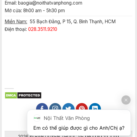
Email:
baogia@noithatvanphong.com
Mở cửa: 8h00 am - 5h30 pm
Miền Nam:
55 Bạch Đằng, P 15, Q. Bình Thạnh, HCM
Điện thoại:
028.3511.9210
Nội Thất Văn Phòng
Em có thể giúp được gì cho Anh/Chị ạ? 
2026 © BẢN QUYỀN THUỘC VỀ
DA LOI CO.,LTD