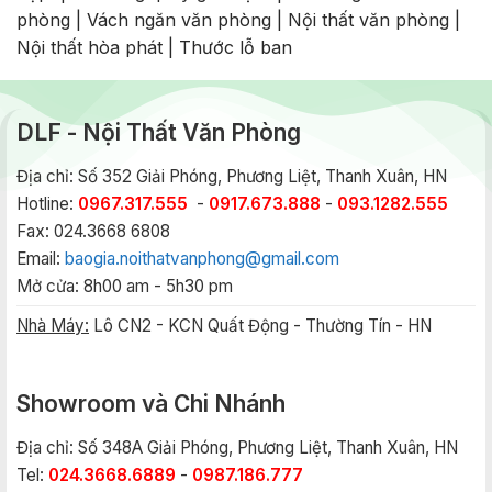
phòng
|
Vách ngăn văn phòng
|
Nội thất văn phòng
|
Nội thất hòa phát
|
Thước lỗ ban
DLF - Nội Thất Văn Phòng
Địa chỉ: Số 352 Giải Phóng, Phương Liệt, Thanh Xuân, HN
Hotline:
0967.317.555
-
0917.673.888
-
093.1282.555
Fax: 024.3668 6808
Email:
baogia.noithatvanphong@gmail.com
Mở cửa: 8h00 am - 5h30 pm
Nhà Máy:
Lô CN2 - KCN Quất Động - Thường Tín - HN
Showroom và Chi Nhánh
Địa chỉ: Số 348A Giải Phóng, Phương Liệt, Thanh Xuân, HN
Tel:
024.3668.6889
-
0987.186.777