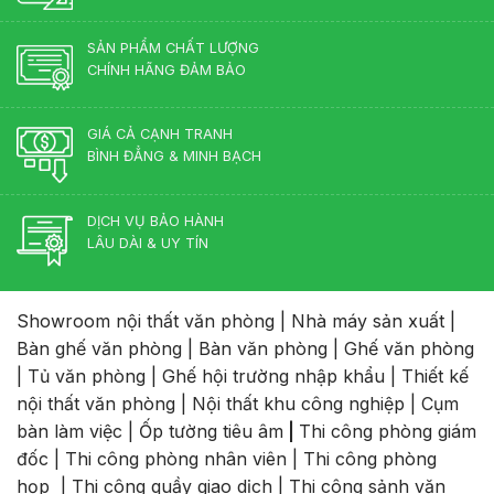
SẢN PHẨM CHẤT LƯỢNG
CHÍNH HÃNG ĐẢM BẢO
GIÁ CẢ CẠNH TRANH
BÌNH ĐẲNG & MINH BẠCH
DỊCH VỤ BẢO HÀNH
LÂU DÀI & UY TÍN
Showroom nội thất văn phòng
|
Nhà máy sản xuất
|
Bàn ghế văn phòng
|
Bàn văn phòng
|
Ghế văn phòng
|
Tủ văn phòng
|
Ghế hội trường nhập khẩu
|
Thiết kế
nội thất văn phòng
|
Nội thất khu công nghiệp
|
Cụm
bàn làm việc
|
Ốp tường tiêu âm
|
Thi công phòng giám
đốc
|
Thi công phòng nhân viên
|
Thi công phòng
họp
|
Thi công quầy giao dịch
|
Thi công sảnh văn