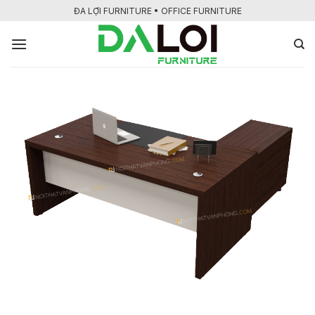
Bỏ
ĐA LỢI FURNITURE • OFFICE FURNITURE
qua
nội
dung