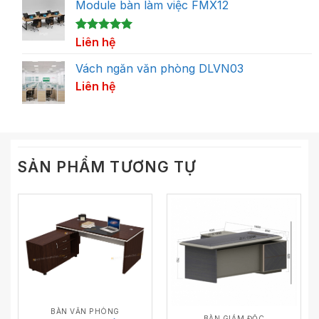
Module bàn làm việc FMX12
5.00
1
Liên hệ
trên 5
dựa trên
đánh giá
Vách ngăn văn phòng DLVN03
Liên hệ
SẢN PHẨM TƯƠNG TỰ
BÀN VĂN PHÒNG
BÀN GIÁM ĐỐC