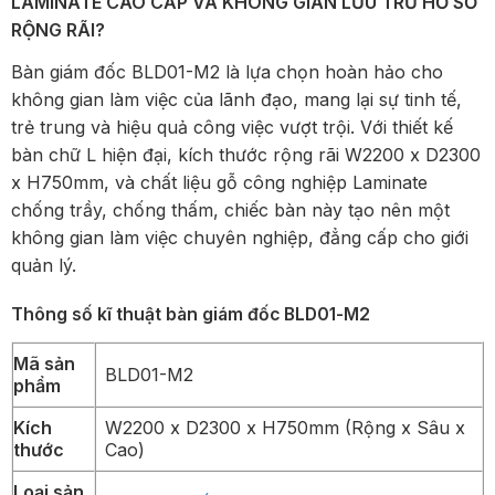
LAMINATE CAO CẤP VÀ KHÔNG GIAN LƯU TRỮ HỒ SƠ
RỘNG RÃI?
Bàn giám đốc BLD01-M2 là lựa chọn hoàn hảo cho
không gian làm việc của lãnh đạo, mang lại sự tinh tế,
trẻ trung và hiệu quả công việc vượt trội. Với thiết kế
bàn chữ L hiện đại, kích thước rộng rãi W2200 x D2300
x H750mm, và chất liệu gỗ công nghiệp Laminate
chống trầy, chống thấm, chiếc bàn này tạo nên một
không gian làm việc chuyên nghiệp, đẳng cấp cho giới
quản lý.
Thông số kĩ thuật bàn giám đốc BLD01-M2
Mã sản
BLD01-M2
phẩm
Kích
W2200 x D2300 x H750mm (Rộng x Sâu x
thước
Cao)
Loại sản