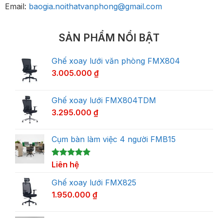
Email:
baogia.noithatvanphong@gmail.com
SẢN PHẨM NỔI BẬT
Ghế xoay lưới văn phòng FMX804
3.005.000
₫
Ghế xoay lưới FMX804TDM
3.295.000
₫
Cụm bàn làm việc 4 người FMB15
5.00
1
Liên hệ
trên 5
dựa trên
đánh giá
Ghế xoay lưới FMX825
1.950.000
₫