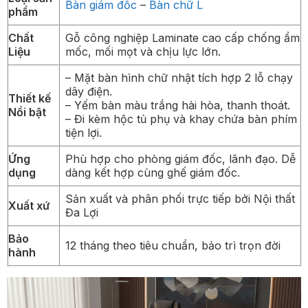
Bàn giám đốc
–
Bàn chữ L
phẩm
Chất
Gỗ công nghiệp Laminate cao cấp chống ẩm
Liệu
mốc, mối mọt và chịu lực lớn.
– Mặt bàn hình chữ nhật tích hợp 2 lỗ chạy
dây điện.
Thiết kế
– Yếm bàn màu trắng hài hòa, thanh thoát.
Nổi bật
– Đi kèm hộc tủ phụ và khay chứa bàn phím
tiện lợi.
Ứng
Phù hợp cho phòng giám đốc, lãnh đạo. Dễ
dụng
dàng kết hợp cùng ghế giám đốc.
Sản xuất và phân phối trực tiếp bởi Nội thất
Xuất xứ
Đa Lợi
Bảo
12 tháng theo tiêu chuẩn, bảo trì trọn đời
hành