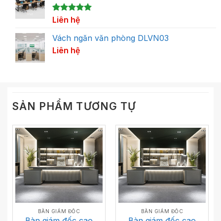
5.00
1
Liên hệ
trên 5
dựa trên
đánh giá
Vách ngăn văn phòng DLVN03
Liên hệ
SẢN PHẨM TƯƠNG TỰ
BÀN GIÁM ĐỐC
BÀN GIÁM ĐỐC
Bàn giám đốc cao
Bàn giám đốc cao