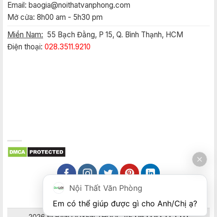
Email:
baogia@noithatvanphong.com
Mở cửa: 8h00 am - 5h30 pm
Miền Nam:
55 Bạch Đằng, P 15, Q. Bình Thạnh, HCM
Điện thoại:
028.3511.9210
Nội Thất Văn Phòng
Em có thể giúp được gì cho Anh/Chị ạ? 
2026 © BẢN QUYỀN THUỘC VỀ
DA LOI CO.,LTD