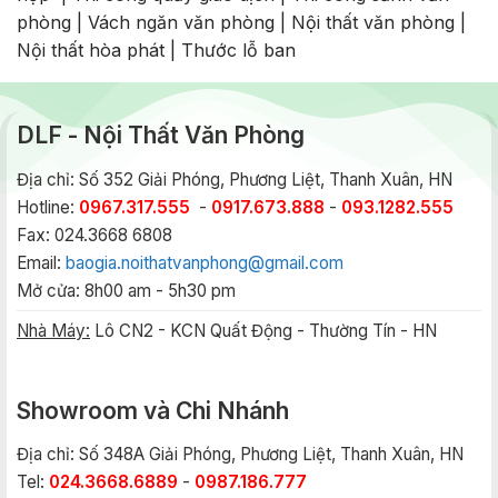
phòng
|
Vách ngăn văn phòng
|
Nội thất văn phòng
|
Nội thất hòa phát
|
Thước lỗ ban
DLF - Nội Thất Văn Phòng
Địa chỉ: Số 352 Giải Phóng, Phương Liệt, Thanh Xuân, HN
Hotline:
0967.317.555
-
0917.673.888
-
093.1282.555
Fax: 024.3668 6808
Email:
baogia.noithatvanphong@gmail.com
Mở cửa: 8h00 am - 5h30 pm
Nhà Máy:
Lô CN2 - KCN Quất Động - Thường Tín - HN
Showroom và Chi Nhánh
Địa chỉ: Số 348A Giải Phóng, Phương Liệt, Thanh Xuân, HN
Tel:
024.3668.6889
-
0987.186.777