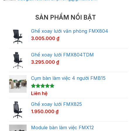
SẢN PHẨM NỔI BẬT
Ghế xoay lưới văn phòng FMX804
3.005.000
₫
Ghế xoay lưới FMX804TDM
3.295.000
₫
Cụm bàn làm việc 4 người FMB15
5.00
1
Liên hệ
trên 5
dựa trên
đánh giá
Ghế xoay lưới FMX825
1.950.000
₫
Module bàn làm việc FMX12