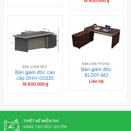
14.600.000
₫
BÀN VĂN PHÒNG
BÀN GIÁM ĐỐC
Bàn giám đốc
Bàn giám đốc cao
BLD01-M3
cấp DHH-D0220
Liên hệ
19.600.000
₫
THIẾT KẾ MIỄN PHÍ
SÁNG TẠO ĐỘC QUYỀN