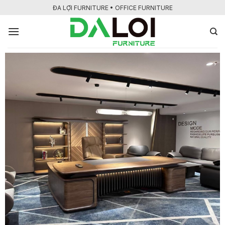
Bỏ
ĐA LỢI FURNITURE • OFFICE FURNITURE
qua
nội
dung