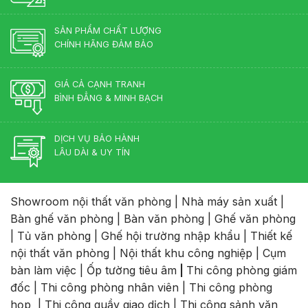
SẢN PHẨM CHẤT LƯỢNG
CHÍNH HÃNG ĐẢM BẢO
GIÁ CẢ CẠNH TRANH
BÌNH ĐẲNG & MINH BẠCH
DỊCH VỤ BẢO HÀNH
LÂU DÀI & UY TÍN
Showroom nội thất văn phòng
|
Nhà máy sản xuất
|
Bàn ghế văn phòng
|
Bàn văn phòng
|
Ghế văn phòng
|
Tủ văn phòng
|
Ghế hội trường nhập khẩu
|
Thiết kế
nội thất văn phòng
|
Nội thất khu công nghiệp
|
Cụm
bàn làm việc
|
Ốp tường tiêu âm
|
Thi công phòng giám
đốc
|
Thi công phòng nhân viên
|
Thi công phòng
họp
|
Thi công quầy giao dịch
|
Thi công sảnh văn