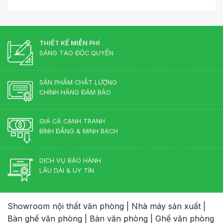
THIẾT KẾ MIỄN PHÍ
SÁNG TẠO ĐỘC QUYỀN
SẢN PHẨM CHẤT LƯỢNG
CHÍNH HÃNG ĐẢM BẢO
GIÁ CẢ CẠNH TRANH
BÌNH ĐẲNG & MINH BẠCH
DỊCH VỤ BẢO HÀNH
LÂU DÀI & UY TÍN
Showroom nội thất văn phòng
|
Nhà máy sản xuất
|
Bàn ghế văn phòng
|
Bàn văn phòng
|
Ghế văn phòng