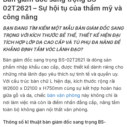
02T2621 – Sự hội tụ của thẩm mỹ và
công năng
BẠN ĐANG TÌM KIẾM MỘT MẪU BÀN GIÁM ĐỐC SANG
TRỌNG VỚI KÍCH THƯỚC BỀ THẾ, THIẾT KẾ HIỆN ĐẠI
TÍCH HỢP LỚP DA CAO CẤP VÀ TỦ PHỤ ĐA NĂNG ĐỂ
KHẲNG ĐỊNH TẦM VÓC LÃNH ĐẠO?
Bàn giám đốc sang trọng BS-02T2621 là dòng sản
phẩm nhập khẩu cao cấp, được thiết kế dành riêng cho
những nhà lãnh đạo yêu thích sự tinh tế và quyền uy.
Với cấu trúc bàn chữ L hiện đại, kích thước rộng rãi
W2600 x D2100 x H750mm cùng sự kết hợp hoàn hảo
giữa gỗ và da, chiếc
bàn văn phòng
này không chỉ là
nơi làm việc mà còn là điểm nhấn đẳng cấp, nâng tầm
toàn bộ không gian nội thất văn phòng.
Thông số kĩ thuật bàn giám đốc sang trọng BS-