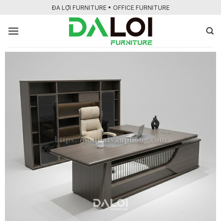
Bỏ
ĐA LỢI FURNITURE • OFFICE FURNITURE
qua
nội
dung