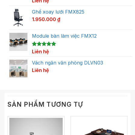
5.00
1
Liên hệ
trên 5
dựa trên
đánh giá
Ghế xoay lưới FMX825
1.950.000
₫
Module bàn làm việc FMX12
5.00
1
Liên hệ
trên 5
dựa trên
đánh giá
Vách ngăn văn phòng DLVN03
Liên hệ
SẢN PHẨM TƯƠNG TỰ