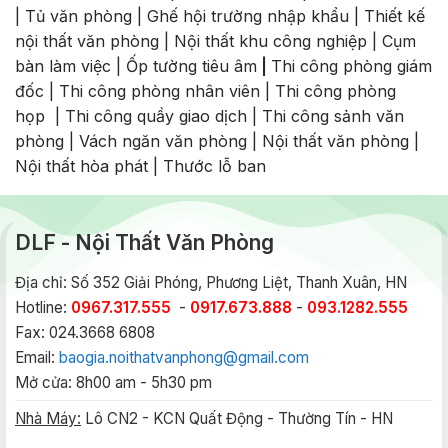
|
Tủ văn phòng
|
Ghế hội trường nhập khẩu
|
Thiết kế
nội thất văn phòng
|
Nội thất khu công nghiệp
|
Cụm
bàn làm việc
|
Ốp tường tiêu âm
|
Thi công phòng giám
đốc
|
Thi công phòng nhân viên
|
Thi công phòng
họp
|
Thi công quầy giao dịch
|
Thi công sảnh văn
phòng
|
Vách ngăn văn phòng
|
Nội thất văn phòng
|
Nội thất hòa phát
|
Thước lỗ ban
DLF - Nội Thất Văn Phòng
Địa chỉ: Số 352 Giải Phóng, Phương Liệt, Thanh Xuân, HN
Hotline:
0967.317.555
-
0917.673.888
-
093.1282.555
Fax: 024.3668 6808
Email:
baogia.noithatvanphong@gmail.com
Mở cửa: 8h00 am - 5h30 pm
Nhà Máy:
Lô CN2 - KCN Quất Động - Thường Tín - HN