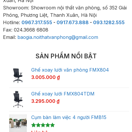
Xuân, Hà Nội
Showroom: Showroom nội thất văn phòng, số 352 Giải
Phóng, Phương Liệt, Thanh Xuân, Hà Nội
Hotline:
0967.317.555
-
0917.673.888
-
093.1282.555
Fax: 024.3668 6808
Email:
baogia.noithatvanphong@gmail.com
SẢN PHẨM NỔI BẬT
Ghế xoay lưới văn phòng FMX804
3.005.000
₫
Ghế xoay lưới FMX804TDM
3.295.000
₫
Cụm bàn làm việc 4 người FMB15