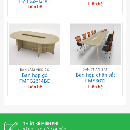
FMTS2412-VT
Liên hệ
Liên hệ
BÀN CHÂN SẮT
BÀN LÀM VIỆC GỖ
Bàn họp chân sắt
Bàn họp gỗ
FMS3612
FMTG2614BD
Liên hệ
Liên hệ
THIẾT KẾ MIỄN PHÍ
SÁNG TẠO ĐỘC QUYỀN