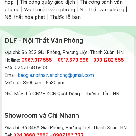
họp
|
Thi công quầy giao dịch
|
Thi công sảnh văn
phòng
|
Vách ngăn văn phòng
|
Nội thất văn phòng
|
Nội thất hòa phát
|
Thước lỗ ban
DLF - Nội Thất Văn Phòng
Địa chỉ: Số 352 Giải Phóng, Phương Liệt, Thanh Xuân, HN
Hotline:
0967.317.555
-
0917.673.888
-
093.1282.555
Fax: 024.3668 6808
Email:
baogia.noithatvanphong@gmail.com
Mở cửa: 8h00 am - 5h30 pm
Nhà Máy:
Lô CN2 - KCN Quất Động - Thường Tín - HN
Showroom và Chi Nhánh
Địa chỉ: Số 348A Giải Phóng, Phương Liệt, Thanh Xuân, HN
Tel:
024.3668.6889
-
0987.186.777