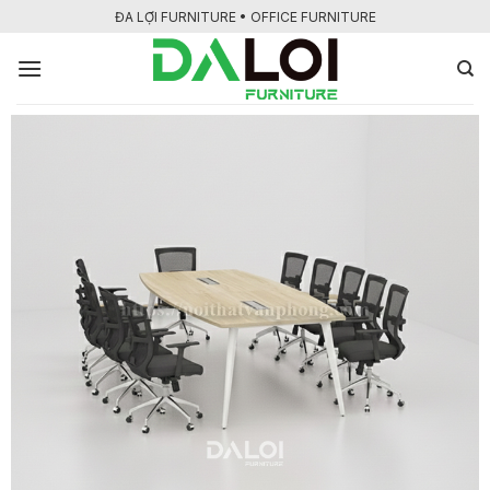
Bỏ
ĐA LỢI FURNITURE • OFFICE FURNITURE
qua
nội
dung