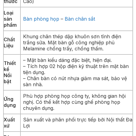
thước
Cao)
Loại
sản
Bàn phòng họp
–
Bàn chân sắt
phẩm
Khung chân thép dập khuôn sơn tĩnh điện
Chất
trắng sữa. Mặt bàn gỗ công nghiệp phủ
Liệu
Melamine chống trầy, chống thấm.
– Mặt bàn kiểu dáng đặc biệt, hiện đại.
Thiết
– Tích hợp 02 hộp điện kỹ thuật trên mặt bàn
kế
tiện dụng.
Nổi
– Chân bàn có nút nhựa giảm ma sát, bảo vệ
bật
sàn nhà.
Phù hợp phòng họp công ty, không gian hội
Ứng
nghị. Có thể kết hợp cùng ghế phòng họp
dụng
chuyên dụng.
Xuất
Sản xuất và phân phối trực tiếp bởi Nội thất Đa
xứ
Lợi