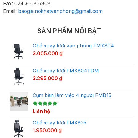
Fax: 024.3668 6808
Email:
baogia.noithatvanphong@gmail.com
SẢN PHẨM NỔI BẬT
Ghế xoay lưới văn phòng FMX804
3.005.000
₫
Ghế xoay lưới FMX804TDM
3.295.000
₫
Cụm bàn làm việc 4 người FMB15
5.00
1
Liên hệ
trên 5
dựa trên
đánh giá
Ghế xoay lưới FMX825
1.950.000
₫