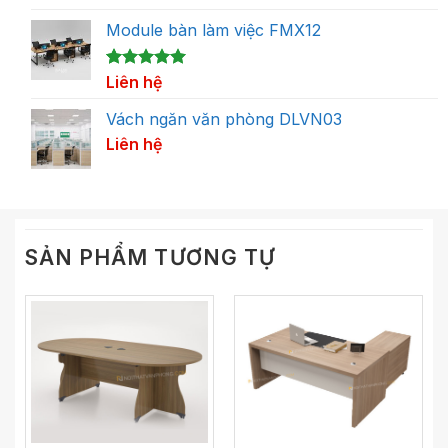
Module bàn làm việc FMX12
5.00
1
Liên hệ
trên 5
dựa trên
đánh giá
Vách ngăn văn phòng DLVN03
Liên hệ
SẢN PHẨM TƯƠNG TỰ