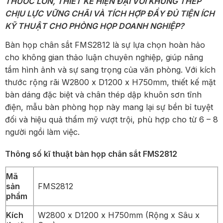
THƯỚC LỚN, THIẾT KẾ HIỆN ĐẠI VỚI KHUNG THÉP
CHỊU LỰC VỮNG CHÃI VÀ TÍCH HỢP ĐẦY ĐỦ TIỆN ÍCH
KỸ THUẬT CHO PHÒNG HỌP DOANH NGHIỆP?
Bàn họp chân sắt FMS2812 là sự lựa chọn hoàn hảo
cho không gian thảo luận chuyên nghiệp, giúp nâng
tầm hình ảnh và sự sang trọng của văn phòng. Với kích
thước rộng rãi W2800 x D1200 x H750mm, thiết kế mặt
bàn dáng đặc biệt và chân thép dập khuôn sơn tĩnh
điện, mẫu bàn phòng họp này mang lại sự bền bỉ tuyệt
đối và hiệu quả thẩm mỹ vượt trội, phù hợp cho từ 6 – 8
người ngồi làm việc.
Thông số kĩ thuật bàn họp chân sắt FMS2812
Mã
sản
FMS2812
phẩm
Kích
W2800 x D1200 x H750mm (Rộng x Sâu x