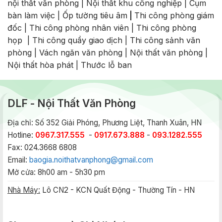
nội thất văn phòng
|
Nội thất khu công nghiệp
|
Cụm
bàn làm việc
|
Ốp tường tiêu âm
|
Thi công phòng giám
đốc
|
Thi công phòng nhân viên
|
Thi công phòng
họp
|
Thi công quầy giao dịch
|
Thi công sảnh văn
phòng
|
Vách ngăn văn phòng
|
Nội thất văn phòng
|
Nội thất hòa phát
|
Thước lỗ ban
DLF - Nội Thất Văn Phòng
Địa chỉ: Số 352 Giải Phóng, Phương Liệt, Thanh Xuân, HN
Hotline:
0967.317.555
-
0917.673.888
-
093.1282.555
Fax: 024.3668 6808
Email:
baogia.noithatvanphong@gmail.com
Mở cửa: 8h00 am - 5h30 pm
Nhà Máy:
Lô CN2 - KCN Quất Động - Thường Tín - HN