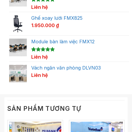
5.00
1
Liên hệ
trên 5
dựa trên
đánh giá
Ghế xoay lưới FMX825
1.950.000
₫
Module bàn làm việc FMX12
5.00
1
Liên hệ
trên 5
dựa trên
đánh giá
Vách ngăn văn phòng DLVN03
Liên hệ
SẢN PHẨM TƯƠNG TỰ