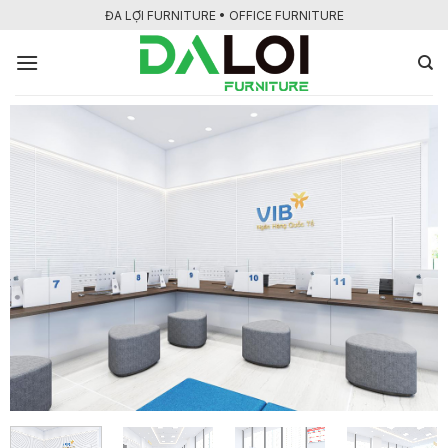
Bỏ
ĐA LỢI FURNITURE • OFFICE FURNITURE
qua
nội
dung