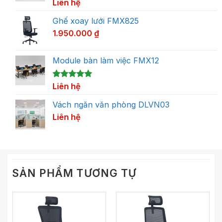
5.00
1
Liên hệ
trên 5
dựa trên
đánh giá
Ghế xoay lưới FMX825
1.950.000
₫
Module bàn làm việc FMX12
5.00
1
Liên hệ
trên 5
dựa trên
đánh giá
Vách ngăn văn phòng DLVN03
Liên hệ
SẢN PHẨM TƯƠNG TỰ