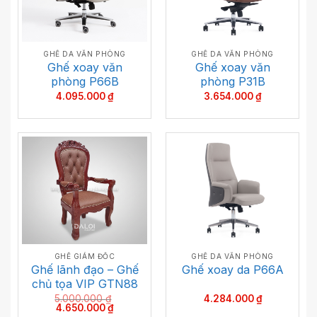
GHẾ DA VĂN PHÒNG
GHẾ DA VĂN PHÒNG
Ghế xoay văn
Ghế xoay văn
phòng P66B
phòng P31B
4.095.000
₫
3.654.000
₫
GHẾ GIÁM ĐỐC
GHẾ DA VĂN PHÒNG
Ghế lãnh đạo – Ghế
Ghế xoay da P66A
chủ tọa VIP GTN88
5.000.000
₫
4.284.000
₫
Giá
Giá
4.650.000
₫
gốc
hiện