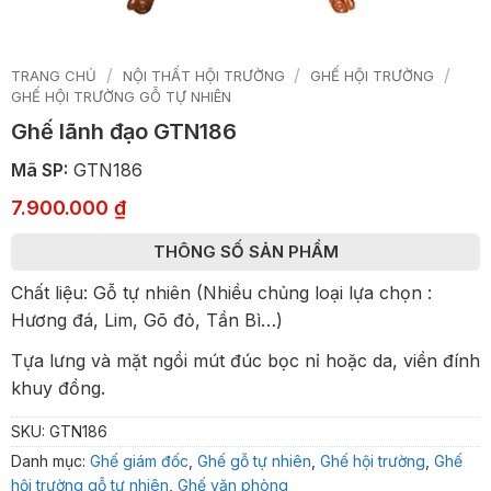
/
/
/
TRANG CHỦ
NỘI THẤT HỘI TRƯỜNG
GHẾ HỘI TRƯỜNG
GHẾ HỘI TRƯỜNG GỖ TỰ NHIÊN
Ghế lãnh đạo GTN186
Mã SP:
GTN186
7.900.000
₫
THÔNG SỐ SẢN PHẨM
Chất liệu: Gỗ tự nhiên (Nhiều chủng loại lựa chọn :
Hương đá, Lim, Gõ đỏ, Tần Bì…)
Tựa lưng và mặt ngồi mút đúc bọc nỉ hoặc da, viền đính
khuy đồng.
SKU:
GTN186
Danh mục:
Ghế giám đốc
,
Ghế gỗ tự nhiên
,
Ghế hội trường
,
Ghế
hội trường gỗ tự nhiên
,
Ghế văn phòng