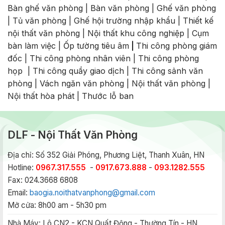
Bàn ghế văn phòng
|
Bàn văn phòng
|
Ghế văn phòng
|
Tủ văn phòng
|
Ghế hội trường nhập khẩu
|
Thiết kế
nội thất văn phòng
|
Nội thất khu công nghiệp
|
Cụm
bàn làm việc
|
Ốp tường tiêu âm
|
Thi công phòng giám
đốc
|
Thi công phòng nhân viên
|
Thi công phòng
họp
|
Thi công quầy giao dịch
|
Thi công sảnh văn
phòng
|
Vách ngăn văn phòng
|
Nội thất văn phòng
|
Nội thất hòa phát
|
Thước lỗ ban
DLF - Nội Thất Văn Phòng
Địa chỉ: Số 352 Giải Phóng, Phương Liệt, Thanh Xuân, HN
Hotline:
0967.317.555
-
0917.673.888
-
093.1282.555
Fax: 024.3668 6808
Email:
baogia.noithatvanphong@gmail.com
Mở cửa: 8h00 am - 5h30 pm
Nhà Máy:
Lô CN2 - KCN Quất Động - Thường Tín - HN