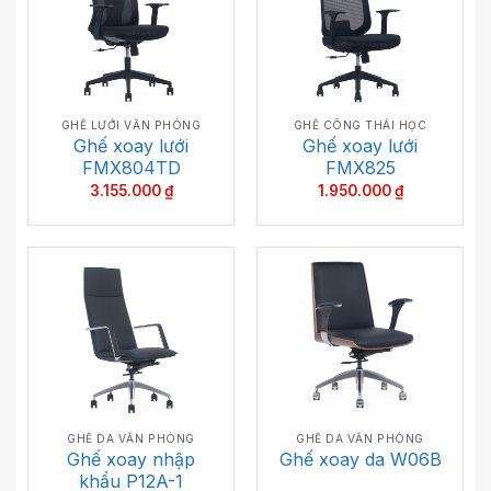
GHẾ LƯỚI VĂN PHÒNG
GHẾ CÔNG THÁI HỌC
Ghế xoay lưới
Ghế xoay lưới
FMX804TD
FMX825
3.155.000
₫
1.950.000
₫
GHẾ DA VĂN PHÒNG
GHẾ DA VĂN PHÒNG
Ghế xoay nhập
Ghế xoay da W06B
khẩu P12A-1