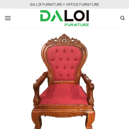
Bỏ
ĐA LỢI FURNITURE • OFFICE FURNITURE
qua
nội
dung