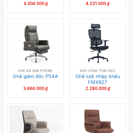
4.504.500
₫
4.221.000
₫
GHẾ DA VĂN PHÒNG
GHẾ CÔNG THÁI HỌC
Ghế lưới nhập khẩu
Ghế giám đốc P54A
FMX827
5.666.000
₫
2.280.000
₫