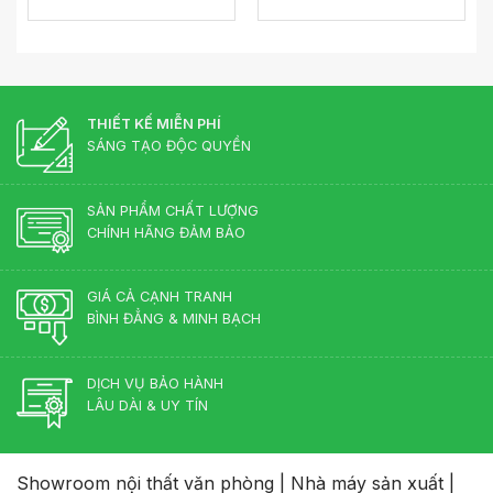
là:
tại
5.000.000 ₫.
là:
4.650.000 ₫.
THIẾT KẾ MIỄN PHÍ
SÁNG TẠO ĐỘC QUYỀN
SẢN PHẨM CHẤT LƯỢNG
CHÍNH HÃNG ĐẢM BẢO
GIÁ CẢ CẠNH TRANH
BÌNH ĐẲNG & MINH BẠCH
DỊCH VỤ BẢO HÀNH
LÂU DÀI & UY TÍN
Showroom nội thất văn phòng
|
Nhà máy sản xuất
|