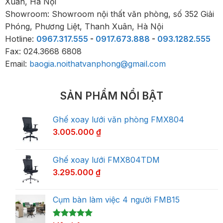
Xuân, Hà Nội
Showroom: Showroom nội thất văn phòng, số 352 Giải
Phóng, Phương Liệt, Thanh Xuân, Hà Nội
Hotline:
0967.317.555
-
0917.673.888
-
093.1282.555
Fax: 024.3668 6808
Email:
baogia.noithatvanphong@gmail.com
SẢN PHẨM NỔI BẬT
Ghế xoay lưới văn phòng FMX804
3.005.000
₫
Ghế xoay lưới FMX804TDM
3.295.000
₫
Cụm bàn làm việc 4 người FMB15