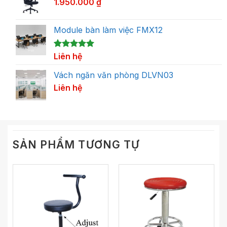
1.950.000
₫
Module bàn làm việc FMX12
5.00
1
Liên hệ
trên 5
dựa trên
đánh giá
Vách ngăn văn phòng DLVN03
Liên hệ
SẢN PHẨM TƯƠNG TỰ