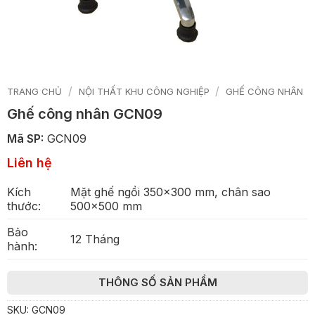
/
/
TRANG CHỦ
NỘI THẤT KHU CÔNG NGHIỆP
GHẾ CÔNG NHÂN
Ghế công nhân GCN09
Mã SP:
GCN09
Liên hệ
Kích
Mặt ghế ngồi 350×300 mm, chân sao
thước:
500×500 mm
Bảo
12 Tháng
hành:
THÔNG SỐ SẢN PHẨM
SKU:
GCN09