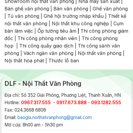
Showroom nội thất văn phòng
|
Nhà máy sản xuất
|
Bàn ghế văn phòng
|
Bàn văn phòng
|
Ghế văn phòng
|
Tủ văn phòng
|
Ghế hội trường nhập khẩu
|
Thiết kế
nội thất văn phòng
|
Nội thất khu công nghiệp
|
Cụm
bàn làm việc
|
Ốp tường tiêu âm
|
Thi công phòng giám
đốc
|
Thi công phòng nhân viên
|
Thi công phòng
họp
|
Thi công quầy giao dịch
|
Thi công sảnh văn
phòng
|
Vách ngăn văn phòng
|
Nội thất văn phòng
|
Nội thất hòa phát
|
Thước lỗ ban
DLF - Nội Thất Văn Phòng
Địa chỉ: Số 352 Giải Phóng, Phương Liệt, Thanh Xuân, HN
Hotline:
0967.317.555
-
0917.673.888
-
093.1282.555
Fax: 024.3668 6808
Email:
baogia.noithatvanphong@gmail.com
Mở cửa: 8h00 am - 5h30 pm