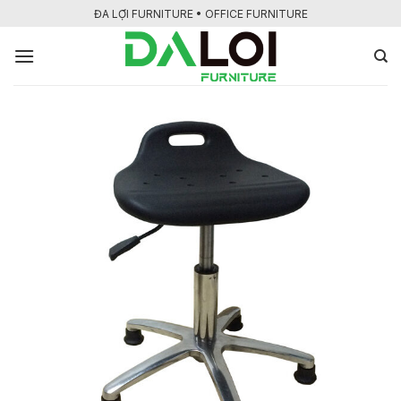
Bỏ
ĐA LỢI FURNITURE • OFFICE FURNITURE
qua
nội
dung