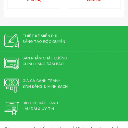
THIẾT KẾ MIỄN PHÍ
SÁNG TẠO ĐỘC QUYỀN
SẢN PHẨM CHẤT LƯỢNG
CHÍNH HÃNG ĐẢM BẢO
GIÁ CẢ CẠNH TRANH
BÌNH ĐẲNG & MINH BẠCH
DỊCH VỤ BẢO HÀNH
LÂU DÀI & UY TÍN