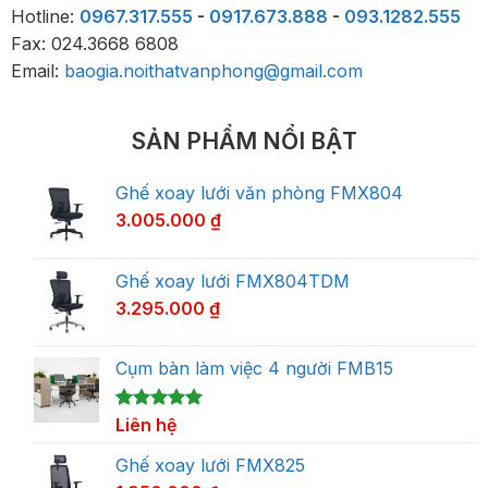
Hotline:
0967.317.555
-
0917.673.888
-
093.1282.555
Fax: 024.3668 6808
Email:
baogia.noithatvanphong@gmail.com
SẢN PHẨM NỔI BẬT
Ghế xoay lưới văn phòng FMX804
3.005.000
₫
Ghế xoay lưới FMX804TDM
3.295.000
₫
Cụm bàn làm việc 4 người FMB15
5.00
1
Liên hệ
trên 5
dựa trên
đánh giá
Ghế xoay lưới FMX825