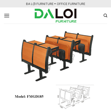
Bỏ
ĐA LỢI FURNITURE • OFFICE FURNITURE
qua
nội
dung