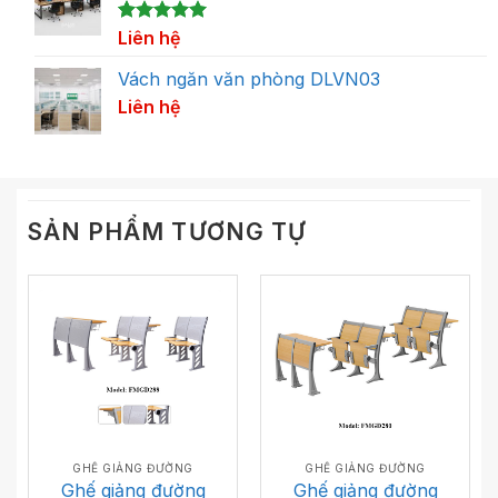
5.00
1
Liên hệ
trên 5
dựa trên
đánh giá
Vách ngăn văn phòng DLVN03
Liên hệ
SẢN PHẨM TƯƠNG TỰ
GHẾ GIẢNG ĐƯỜNG
GHẾ GIẢNG ĐƯỜNG
Ghế giảng đường
Ghế giảng đường