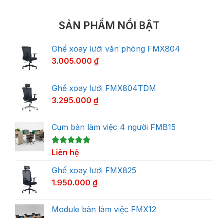
SẢN PHẨM NỔI BẬT
Ghế xoay lưới văn phòng FMX804
3.005.000
₫
Ghế xoay lưới FMX804TDM
3.295.000
₫
Cụm bàn làm việc 4 người FMB15
5.00
1
Liên hệ
trên 5
dựa trên
đánh giá
Ghế xoay lưới FMX825
1.950.000
₫
Module bàn làm việc FMX12