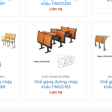
391
khẩu FMGD293
Liên hệ
ỜNG
GHẾ GIẢNG ĐƯỜNG
GH
g nhập
Ghế giảng đường nhập
Ghế g
286
khẩu FMGD185
khẩ
Liên hệ