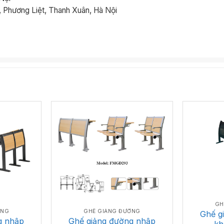
 Phương Liệt, Thanh Xuân, Hà Nội
GH
ỜNG
GHẾ GIẢNG ĐƯỜNG
Ghế g
g nhập
Ghế giảng đường nhập
kh