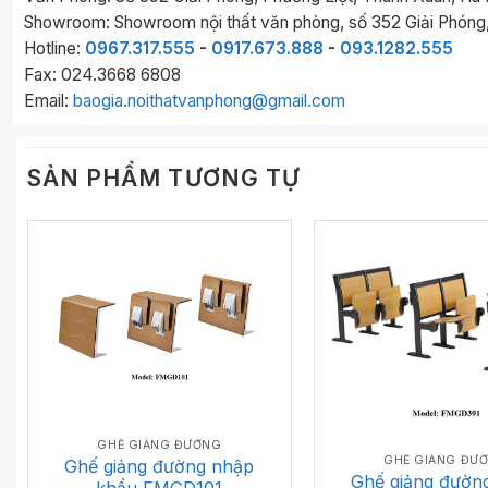
Showroom: Showroom nội thất văn phòng, số 352 Giải Phóng,
Hotline:
0967.317.555
-
0917.673.888
-
093.1282.555
Fax: 024.3668 6808
Email:
baogia.noithatvanphong@gmail.com
SẢN PHẨM TƯƠNG TỰ
GHẾ GIẢNG ĐƯỜNG
GHẾ GIẢNG ĐƯ
Ghế giảng đường nhập
Ghế giảng đườn
khẩu FMGD101