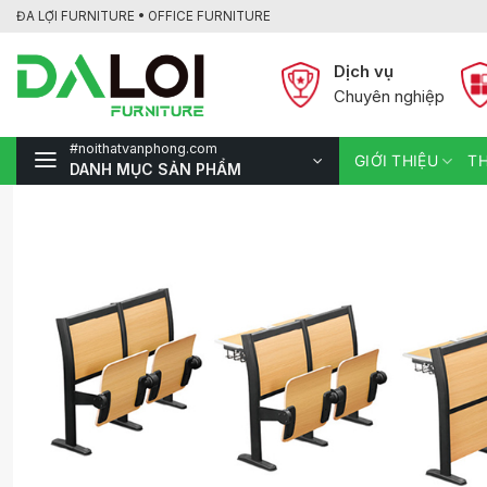
Bỏ
ĐA LỢI FURNITURE • OFFICE FURNITURE
qua
nội
Dịch vụ
dung
Chuyên nghiệp
#noithatvanphong.com
GIỚI THIỆU
TH
DANH MỤC SẢN PHẨM