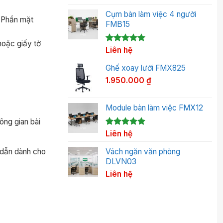
Cụm bàn làm việc 4 người
. Phần mặt
FMB15
hoặc giấy tờ
5.00
1
Liên hệ
trên 5
dựa trên
đánh giá
Ghế xoay lưới FMX825
1.950.000
₫
Module bàn làm việc FMX12
ng gian bài
5.00
1
Liên hệ
trên 5
dựa trên
đánh giá
 dẫn dành cho
Vách ngăn văn phòng
DLVN03
Liên hệ