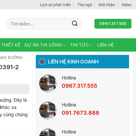
Lịch sử phát triển
Thư ngỏ
Giới thiệu
Video
Tìm
0967.317.555
kiếm:
 THIẾT KẾ
DỰ ÁN THI CÔNG
TIN TỨC
LIÊN HỆ
ẢNG ĐƯỜNG
LIÊN HỆ KINH DOANH
D391-2
Hotline
0967.317.555
uộng. Đây là
Hotline
 khác xa
091.7673.888
ãy cùng chúng
Hotline