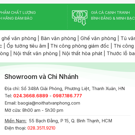
PHẨM CHẤT LƯỢNG
GIÁ CẢ CẠNH TRANH
H HÃNG ĐẢM BẢO
BÌNH ĐẲNG & MINH BẠ
 ghế văn phòng
|
Bàn văn phòng
|
Ghế văn phòng
|
Tủ vă
c
|
Ốp tường tiêu âm
|
Thi công phòng giám đốc
|
Thi công
hòng
|
Nội thất văn phòng
|
Nội thất hòa phát
|
Thước lỗ b
Showroom và Chi Nhánh
Địa chỉ: Số 348A Giải Phóng, Phương Liệt, Thanh Xuân, HN
Tel:
024.3668.6889
-
0987.186.777
Email:
baogia@noithatvanphong.com
Mở cửa: 8h00 am - 5h30 pm
Miền Nam:
55 Bạch Đằng, P 15, Q. Bình Thạnh, HCM
Điện thoại:
028.3511.9210