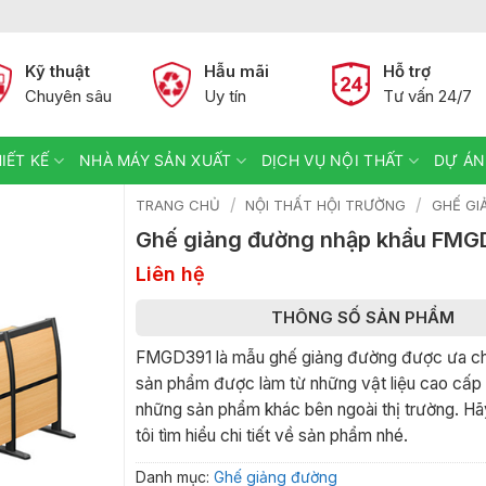
Kỹ thuật
Hẫu mãi
Hỗ trợ
Chuyên sâu
Uy tín
Tư vấn 24/7
IẾT KẾ
NHÀ MÁY SẢN XUẤT
DỊCH VỤ NỘI THẤT
DỰ ÁN
/
/
TRANG CHỦ
NỘI THẤT HỘI TRƯỜNG
GHẾ GI
Ghế giảng đường nhập khẩu FMG
Liên hệ
THÔNG SỐ SẢN PHẨM
FMGD391 là mẫu ghế giảng đường được ưa ch
sản phẩm được làm từ những vật liệu cao cấp
những sản phẩm khác bên ngoài thị trường. H
tôi tìm hiểu chi tiết về sản phẩm nhé.
Danh mục:
Ghế giảng đường