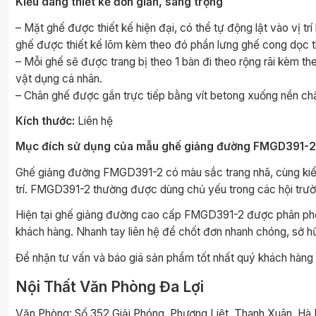
Kiểu dáng thiết kế đơn giản, sang trọng
– Mặt ghế được thiết kế hiện đại, có thể tự động lật vào vị tr
ghế được thiết kế lõm kèm theo đó phần lưng ghế cong dọc th
– Mỗi ghế sẽ được trang bị theo 1 bàn đi theo rộng rãi kèm th
vật dụng cá nhân.
– Chân ghế được gắn trực tiếp bằng vít betong xuống nền chắ
Kích thước:
Liên hệ
Mục đích sử dụng của mẫu ghế giảng đường FMGD391-2
Ghế giảng đường FMGD391-2 có màu sắc trang nhã, cùng kiểu
trí. FMGD391-2 thường được dùng chủ yếu trong các hội trườn
Hiện tại ghế giảng đường cao cấp FMGD391-2 được phân phối
khách hàng. Nhanh tay liên hệ để chốt đơn nhanh chóng, sở h
Để nhận tư vấn và báo giá sản phẩm tốt nhất quý khách hàng vu
Nội Thất Văn Phòng Đa Lợi
Văn Phòng: Số 352 Giải Phóng, Phương Liệt, Thanh Xuân, Hà 