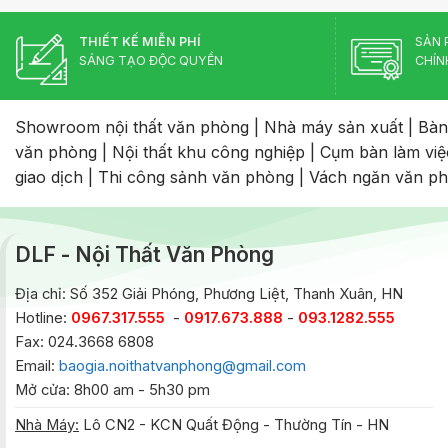
THIẾT KẾ MIỄN PHÍ
SẢN 
SÁNG TẠO ĐỘC QUYỀN
CHÍN
Showroom nội thất văn phòng
|
Nhà máy sản xuất
|
Bàn
văn phòng
|
Nội thất khu công nghiệp
|
Cụm bàn làm việ
giao dịch
|
Thi công sảnh văn phòng
|
Vách ngăn văn p
DLF - Nội Thất Văn Phòng
Địa chỉ: Số 352 Giải Phóng, Phương Liệt, Thanh Xuân, HN
Hotline:
0967.317.555
-
0917.673.888
-
093.1282.555
Fax: 024.3668 6808
Email:
baogia.noithatvanphong@gmail.com
Mở cửa: 8h00 am - 5h30 pm
Nhà Máy:
Lô CN2 - KCN Quất Động - Thường Tín - HN