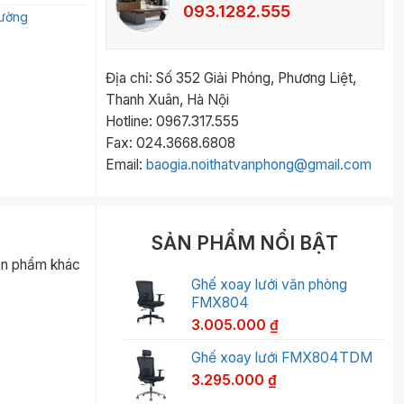
093.1282.555
đường
Địa chỉ: Số 352 Giải Phóng, Phương Liệt,
Thanh Xuân, Hà Nội
Hotline: 0967.317.555
Fax: 024.3668.6808
Email:
baogia.noithatvanphong@gmail.com
SẢN PHẨM NỔI BẬT
ản phẩm khác
Ghế xoay lưới văn phòng
FMX804
3.005.000
₫
Ghế xoay lưới FMX804TDM
3.295.000
₫