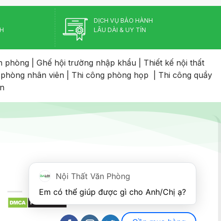
DỊCH VỤ BẢO HÀNH
CH
LÂU DÀI & UY TÍN
n phòng
|
Ghế hội trường nhập khẩu
|
Thiết kế nội thất
 phòng nhân viên
|
Thi công phòng họp
|
Thi công quầy
an
Nội Thất Văn Phòng
Em có thể giúp được gì cho Anh/Chị ạ? 