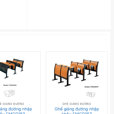
Ế GIẢNG ĐƯỜNG
GHẾ GIẢNG ĐƯỜNG
iảng đường nhập
Ghế giảng đường nhập
ẩu FMGD183
khẩu FMGD187