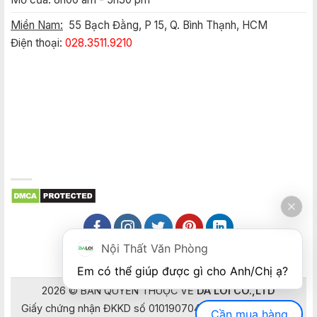
Miền Nam:
55 Bạch Đằng, P 15, Q. Bình Thạnh, HCM
Điện thoại:
028.3511.9210
Nội Thất Văn Phòng
Em có thể giúp được gì cho Anh/Chị ạ? 
2026 © BẢN QUYỀN THUỘC VỀ
DA LOI CO.,LTD
Giấy chứng nhận ĐKKD số 0101907041 do Sở Kế hoạch và
Cần mua hàng