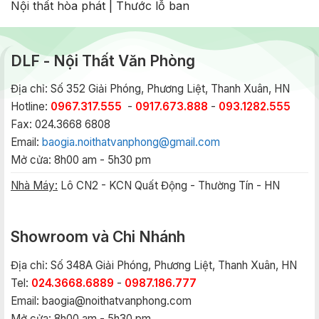
Nội thất hòa phát
|
Thước lỗ ban
DLF - Nội Thất Văn Phòng
Địa chỉ: Số 352 Giải Phóng, Phương Liệt, Thanh Xuân, HN
Hotline:
0967.317.555
-
0917.673.888
-
093.1282.555
Fax: 024.3668 6808
Email:
baogia.noithatvanphong@gmail.com
Mở cửa: 8h00 am - 5h30 pm
Nhà Máy:
Lô CN2 - KCN Quất Động - Thường Tín - HN
Showroom và Chi Nhánh
Địa chỉ: Số 348A Giải Phóng, Phương Liệt, Thanh Xuân, HN
Tel:
024.3668.6889
-
0987.186.777
Email:
baogia@noithatvanphong.com
Mở cửa: 8h00 am - 5h30 pm