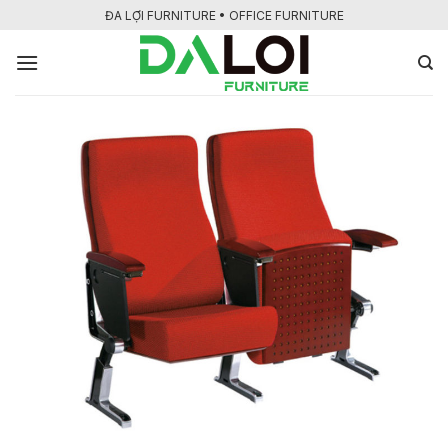
Bỏ
ĐA LỢI FURNITURE • OFFICE FURNITURE
qua
nội
dung