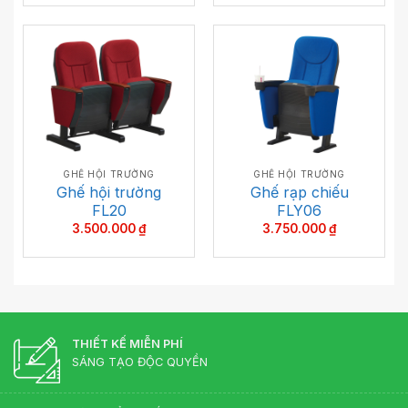
GHẾ HỘI TRƯỜNG
GHẾ HỘI TRƯỜNG
Ghế hội trường
Ghế rạp chiếu
FL20
FLY06
3.500.000
₫
3.750.000
₫
THIẾT KẾ MIỄN PHÍ
SÁNG TẠO ĐỘC QUYỀN