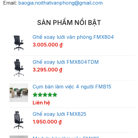
Email:
baogia.noithatvanphong@gmail.com
SẢN PHẨM NỔI BẬT
Ghế xoay lưới văn phòng FMX804
3.005.000
₫
Ghế xoay lưới FMX804TDM
3.295.000
₫
Cụm bàn làm việc 4 người FMB15
5.00
1
Liên hệ
trên 5
dựa trên
đánh giá
Ghế xoay lưới FMX825
1.950.000
₫