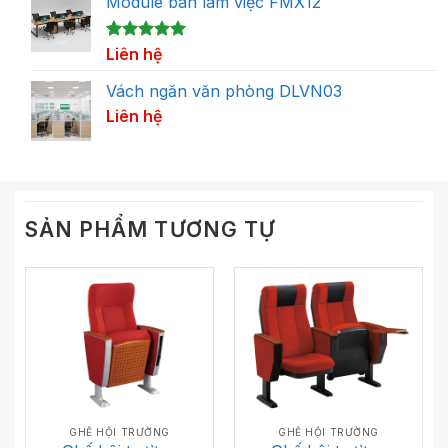
Module bàn làm việc FMX12
5.00
1
Liên hệ
trên 5
dựa trên
đánh giá
Vách ngăn văn phòng DLVN03
Liên hệ
SẢN PHẨM TƯƠNG TỰ
GHẾ HỘI TRƯỜNG
GHẾ HỘI TRƯỜNG