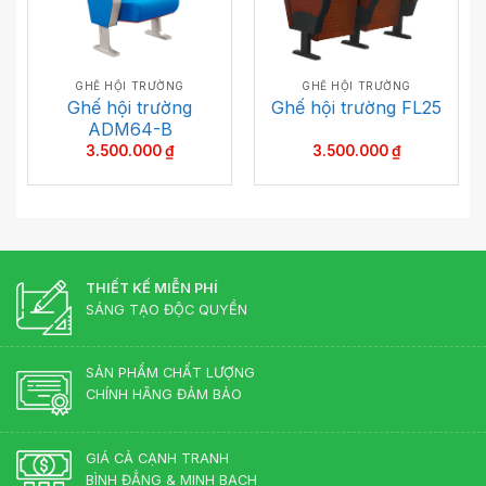
GHẾ HỘI TRƯỜNG
GHẾ HỘI TRƯỜNG
Ghế hội trường
Ghế hội trường FL25
ADM64-B
3.500.000
₫
3.500.000
₫
THIẾT KẾ MIỄN PHÍ
SÁNG TẠO ĐỘC QUYỀN
SẢN PHẨM CHẤT LƯỢNG
CHÍNH HÃNG ĐẢM BẢO
GIÁ CẢ CẠNH TRANH
BÌNH ĐẲNG & MINH BẠCH