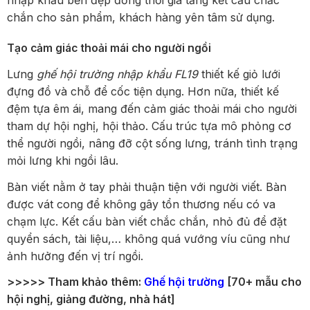
nhập khẩu bền đẹp đồng thời gia tăng kết cấu chắc
chắn cho sản phẩm, khách hàng yên tâm sử dụng.
Tạo cảm giác thoải mái cho người ngồi
Lưng
ghế hội trường nhập khẩu FL19
thiết kế giỏ lưới
đựng đồ và chỗ để cốc tiện dụng. Hơn nữa, thiết kế
đệm tựa êm ái, mang đến cảm giác thoải mái cho người
tham dự hội nghị, hội thảo. Cấu trúc tựa mô phỏng cơ
thể người ngồi, nâng đỡ cột sống lưng, tránh tình trạng
mỏi lưng khi ngồi lâu.
Bàn viết nằm ở tay phải thuận tiện với người viết. Bàn
được vát cong để không gây tổn thương nếu có va
chạm lực. Kết cấu bàn viết chắc chắn, nhỏ đủ để đặt
quyển sách, tài liệu,… không quá vướng víu cũng như
ảnh hưởng đến vị trí ngồi.
>>>>> Tham khảo thêm:
Ghế hội trường
[70+ mẫu cho
hội nghị, giảng đường, nhà hát]