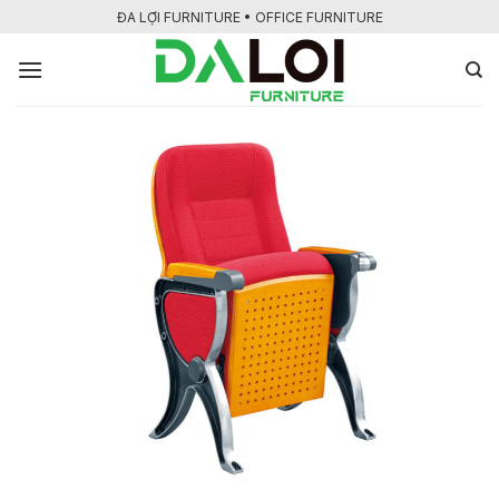
Bỏ
ĐA LỢI FURNITURE • OFFICE FURNITURE
qua
nội
dung