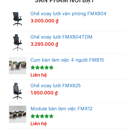
SẢN PHẨM NỔI BẬT
Ghế xoay lưới văn phòng FMX804
3.005.000
₫
Ghế xoay lưới FMX804TDM
3.295.000
₫
Cụm bàn làm việc 4 người FMB15
5.00
1
Liên hệ
trên 5
dựa trên
đánh giá
Ghế xoay lưới FMX825
1.950.000
₫
Module bàn làm việc FMX12
5.00
1
Liên hệ
trên 5
dựa trên