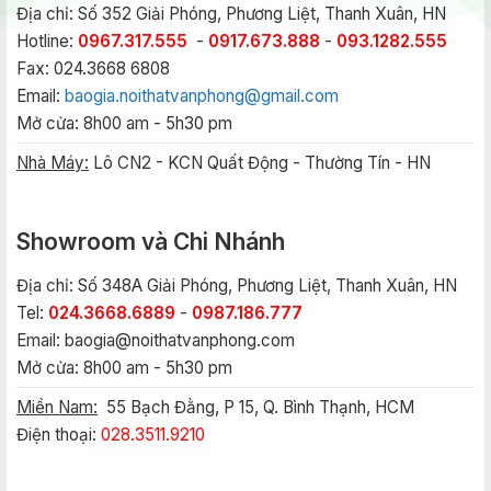
Địa chỉ: Số 352 Giải Phóng, Phương Liệt, Thanh Xuân, HN
Hotline:
0967.317.555
-
0917.673.888
-
093.1282.555
Fax: 024.3668 6808
Email:
baogia.noithatvanphong@gmail.com
Mở cửa: 8h00 am - 5h30 pm
Nhà Máy:
Lô CN2 - KCN Quất Động - Thường Tín - HN
Showroom và Chi Nhánh
Địa chỉ: Số 348A Giải Phóng, Phương Liệt, Thanh Xuân, HN
Tel:
024.3668.6889
-
0987.186.777
Email:
baogia@noithatvanphong.com
Mở cửa: 8h00 am - 5h30 pm
Miền Nam:
55 Bạch Đằng, P 15, Q. Bình Thạnh, HCM
Điện thoại:
028.3511.9210