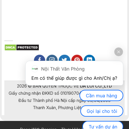
Nội Thất Văn Phòng
Em có thể giúp được gì cho Anh/Chị ạ? 
2026 © BẢN QUYỀN THUỘC VỀ
DA LOI CO.,LTD
Giấy chứng nhận ĐKKD số 0101907041 do Sở Kế hoạch và
Cần mua hàng
Đầu tư Thành phố Hà Nội cấp ngày 05/04/2006
Thanh Xuân, Phương Liệt, Hà Nội
Gọi lại cho tôi
Tư vấn dự án