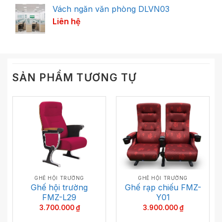
đánh giá
Vách ngăn văn phòng DLVN03
Liên hệ
SẢN PHẨM TƯƠNG TỰ
GHẾ HỘI TRƯỜNG
GHẾ HỘI TRƯỜNG
Ghế hội trường
Ghế rạp chiếu FMZ-
FMZ-L29
Y01
3.700.000
₫
3.900.000
₫