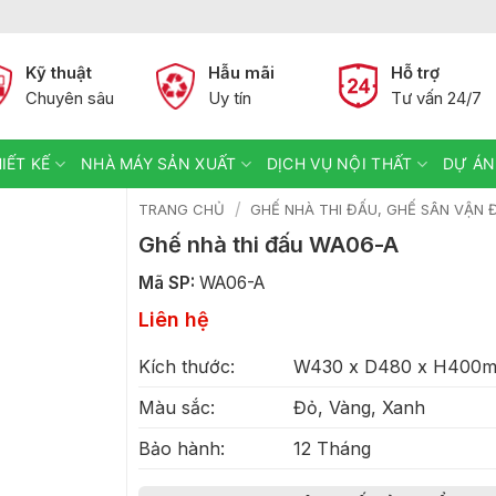
Kỹ thuật
Hẫu mãi
Hỗ trợ
Chuyên sâu
Uy tín
Tư vấn 24/7
IẾT KẾ
NHÀ MÁY SẢN XUẤT
DỊCH VỤ NỘI THẤT
DỰ ÁN
/
TRANG CHỦ
GHẾ NHÀ THI ĐẤU, GHẾ SÂN VẬN
Ghế nhà thi đấu WA06-A
Mã SP:
WA06-A
Liên hệ
Kích thước:
W430 x D480 x H400
Màu sắc:
Đỏ, Vàng, Xanh
Bảo hành:
12 Tháng