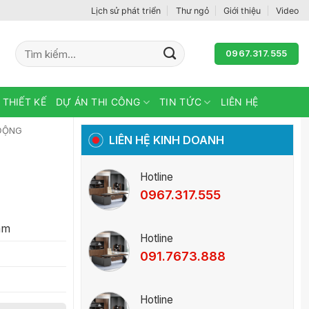
Lịch sử phát triển
Thư ngỏ
Giới thiệu
Video
Tìm
0967.317.555
kiếm:
 THIẾT KẾ
DỰ ÁN THI CÔNG
TIN TỨC
LIÊN HỆ
 ĐỘNG
LIÊN HỆ KINH DOANH
Hotline
0967.317.555
mm
Hotline
091.7673.888
Hotline