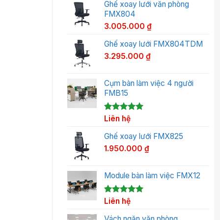
Ghế xoay lưới văn phòng
FMX804
3.005.000
₫
Ghế xoay lưới FMX804TDM
3.295.000
₫
Cụm bàn làm việc 4 người
FMB15
5.00
1
Liên hệ
trên 5
dựa trên
đánh giá
Ghế xoay lưới FMX825
1.950.000
₫
Module bàn làm việc FMX12
5.00
1
Liên hệ
trên 5
dựa trên
đánh giá
Vách ngăn văn phòng