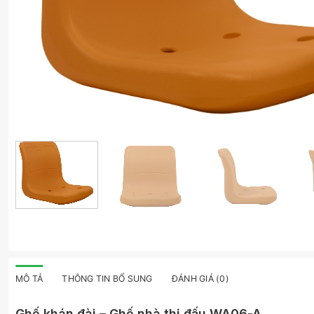
MÔ TẢ
THÔNG TIN BỔ SUNG
ĐÁNH GIÁ (0)
Ghế khán đài – Ghế nhà thi đấu WA06-A