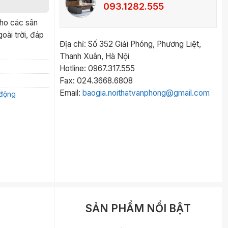
093.1282.555
cho các sân
oài trời, đáp
Địa chỉ: Số 352 Giải Phóng, Phương Liệt,
Thanh Xuân, Hà Nội
Hotline: 0967.317.555
Fax: 024.3668.6808
Email:
baogia.noithatvanphong@gmail.com
 động
SẢN PHẨM NỔI BẬT