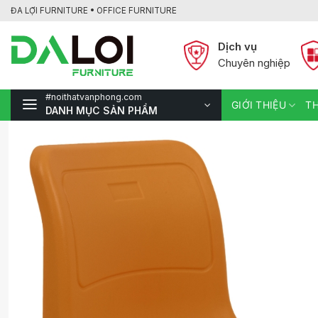
Bỏ
ĐA LỢI FURNITURE • OFFICE FURNITURE
qua
nội
Dịch vụ
dung
Chuyên nghiệp
#noithatvanphong.com
GIỚI THIỆU
TH
DANH MỤC SẢN PHẨM