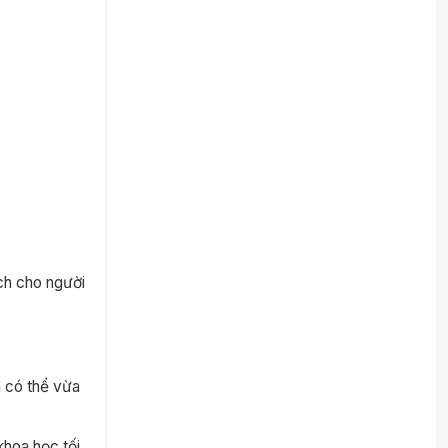
ch cho người
 có thể vừa
khoa học tối