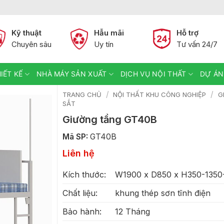
Kỹ thuật
Hẫu mãi
Hỗ trợ
Chuyên sâu
Uy tín
Tư vấn 24/7
IẾT KẾ
NHÀ MÁY SẢN XUẤT
DỊCH VỤ NỘI THẤT
DỰ ÁN
/
/
TRANG CHỦ
NỘI THẤT KHU CÔNG NGHIỆP
G
SẮT
Giường tầng GT40B
Mã SP:
GT40B
Liên hệ
Kích thước:
W1900 x D850 x H350-1350
Chất liệu:
khung thép sơn tĩnh điện
Bảo hành:
12 Tháng