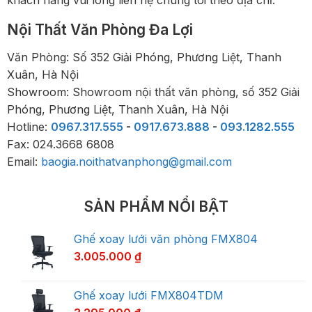
khách hàng vui lòng liên hệ chúng tôi theo địa chỉ:
Nội Thất Văn Phòng Đa Lợi
Văn Phòng: Số 352 Giải Phóng, Phương Liệt, Thanh
Xuân, Hà Nội
Showroom: Showroom nội thất văn phòng, số 352 Giải
Phóng, Phương Liệt, Thanh Xuân, Hà Nội
Hotline:
0967.317.555
-
0917.673.888
-
093.1282.555
Fax: 024.3668 6808
Email:
baogia.noithatvanphong@gmail.com
SẢN PHẨM NỔI BẬT
Ghế xoay lưới văn phòng FMX804
3.005.000
₫
Ghế xoay lưới FMX804TDM