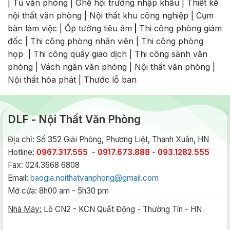
|
Tủ văn phòng
|
Ghế hội trường nhập khẩu
|
Thiết kế
nội thất văn phòng
|
Nội thất khu công nghiệp
|
Cụm
bàn làm việc
|
Ốp tường tiêu âm
|
Thi công phòng giám
đốc
|
Thi công phòng nhân viên
|
Thi công phòng
họp
|
Thi công quầy giao dịch
|
Thi công sảnh văn
phòng
|
Vách ngăn văn phòng
|
Nội thất văn phòng
|
Nội thất hòa phát
|
Thước lỗ ban
DLF - Nội Thất Văn Phòng
Địa chỉ: Số 352 Giải Phóng, Phương Liệt, Thanh Xuân, HN
Hotline:
0967.317.555
-
0917.673.888
-
093.1282.555
Fax: 024.3668 6808
Email:
baogia.noithatvanphong@gmail.com
Mở cửa: 8h00 am - 5h30 pm
Nhà Máy:
Lô CN2 - KCN Quất Động - Thường Tín - HN