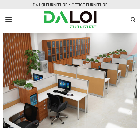
Bỏ
ĐA LỢI FURNITURE • OFFICE FURNITURE
qua
nội
dung