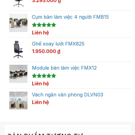
3.295.000
₫
Cụm bàn làm việc 4 người FMB15
5.00
1
Liên hệ
trên 5
dựa trên
đánh giá
Ghế xoay lưới FMX825
1.950.000
₫
Module bàn làm việc FMX12
5.00
1
Liên hệ
trên 5
dựa trên
đánh giá
Vách ngăn văn phòng DLVN03
Liên hệ