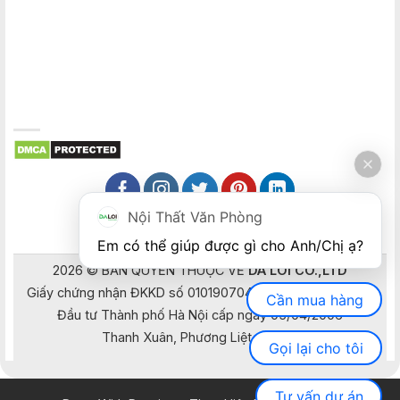
Nội Thất Văn Phòng
Em có thể giúp được gì cho Anh/Chị ạ? 
2026 © BẢN QUYỀN THUỘC VỀ
DA LOI CO.,LTD
Giấy chứng nhận ĐKKD số 0101907041 do Sở Kế hoạch và
Cần mua hàng
Đầu tư Thành phố Hà Nội cấp ngày 05/04/2006
Thanh Xuân, Phương Liệt, Hà Nội
Gọi lại cho tôi
Tư vấn dự án