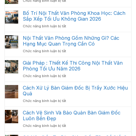
ở
Chức năng bình luận bị tắt
Xu
Hướng
Bố Trí Nội Thất Văn Phòng Khoa Học: Cách
Nội
Sắp Xếp Tối Ưu Không Gian 2026
Thất
ở
Chức năng bình luận bị tắt
Văn
Bố
Phòng
Trí
Hiện
Nội Thất Văn Phòng Gồm Những Gì? Các
Nội
Đại
Hạng Mục Quan Trọng Cần Có
Thất
2026
ở
Chức năng bình luận bị tắt
Văn
Nội
Phòng
Thất
Giải Pháp : Thiết Kế Thi Công Nội Thất Văn
Khoa
Văn
Học:
Phòng Tối Ưu Năm 2026
Phòng
Cách
ở
Chức năng bình luận bị tắt
Gồm
Sắp
Giải
Những
Xếp
Pháp
Cách Xử Lý Bàn Giám Đốc Bị Trầy Xước Hiệu
Gì?
Tối
:
Các
Quả
Ưu
Thiết
Hạng
Không
ở
Chức năng bình luận bị tắt
Kế
Mục
Gian
Cách
Thi
Quan
2026
Xử
Cách Vệ Sinh Và Bảo Quản Bàn Giám Đốc
Công
Trọng
Lý
Nội
Luôn Bền Đẹp
Cần
Bàn
Thất
Có
ở
Chức năng bình luận bị tắt
Giám
Văn
Cách
Đốc
Phòng
Vệ