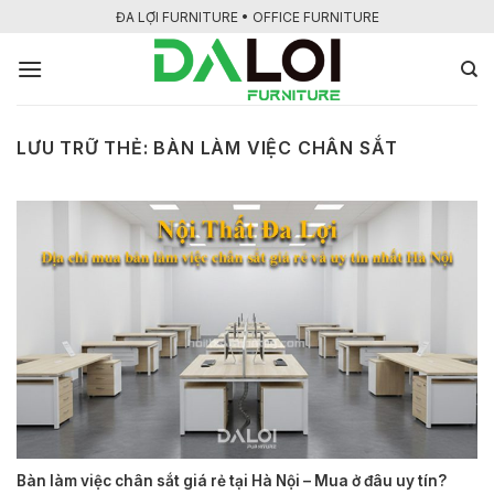
Bỏ
ĐA LỢI FURNITURE • OFFICE FURNITURE
qua
nội
dung
LƯU TRỮ THẺ:
BÀN LÀM VIỆC CHÂN SẮT
Bàn làm việc chân sắt giá rẻ tại Hà Nội – Mua ở đâu uy tín?