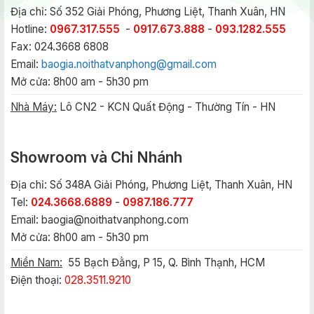
Địa chỉ: Số 352 Giải Phóng, Phương Liệt, Thanh Xuân, HN
Hotline:
0967.317.555
-
0917.673.888
-
093.1282.555
Fax: 024.3668 6808
Email:
baogia.noithatvanphong@gmail.com
Mở cửa: 8h00 am - 5h30 pm
Nhà Máy:
Lô CN2 - KCN Quất Động - Thường Tín - HN
Showroom và Chi Nhánh
Địa chỉ: Số 348A Giải Phóng, Phương Liệt, Thanh Xuân, HN
Tel:
024.3668.6889
-
0987.186.777
Email:
baogia@noithatvanphong.com
Mở cửa: 8h00 am - 5h30 pm
Miền Nam:
55 Bạch Đằng, P 15, Q. Bình Thạnh, HCM
Điện thoại:
028.3511.9210