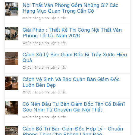
Nội Thất Văn Phòng Gồm Những Gì? Các
Hạng Mục Quan Trọng Cần Có
ở
Chức năng bình luận bị tắt
Nội
Thất
Giải Pháp : Thiết Kế Thi Công Nội Thất Văn
Văn
Phòng Tối Ưu Năm 2026
Phòng
ở
Chức năng bình luận bị tắt
Gồm
Giải
Những
Pháp
Cách Xử Lý Bàn Giám Đốc Bị Trầy Xước Hiệu
Gì?
:
Các
Quả
Thiết
Hạng
ở
Chức năng bình luận bị tắt
Kế
Mục
Cách
Thi
Quan
Xử
Cách Vệ Sinh Và Bảo Quản Bàn Giám Đốc
Công
Trọng
Lý
Nội
Luôn Bền Đẹp
Cần
Bàn
Thất
Có
ở
Chức năng bình luận bị tắt
Giám
Văn
Cách
Đốc
Phòng
Vệ
Có Nên Đầu Tư Bàn Giám Đốc Tân Cổ Điển?
Bị
Tối
Sinh
Trầy
Góc Nhìn Từ Chuyên Gia Nội Thất
Ưu
Và
Xước
Năm
ở
Chức năng bình luận bị tắt
Bảo
Hiệu
2026
Có
Quản
Quả
Nên
Cách Bố Trí Bàn Giám Đốc Hợp Lý – Chuẩn
Bàn
Đầu
Giám
Phong Thủy Cho Phòng Lãnh Đạo