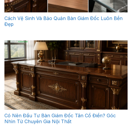
Cách Vệ Sinh Và Bảo Quản Bàn Giám Đốc Luôn Bền
Đẹp
Có Nên Đầu Tư Bàn Giám Đốc Tân Cổ Điển? Góc
Nhìn Từ Chuyên Gia Nội Thất