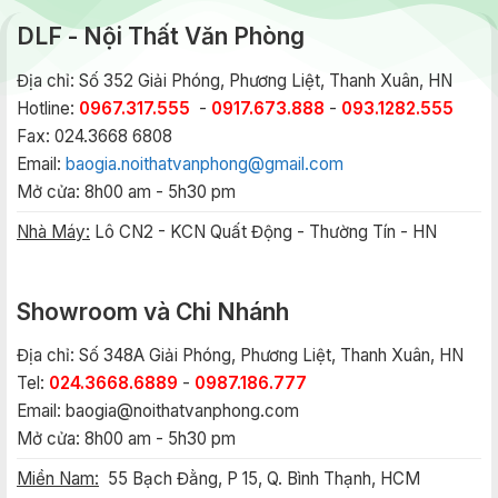
DLF - Nội Thất Văn Phòng
Địa chỉ: Số 352 Giải Phóng, Phương Liệt, Thanh Xuân, HN
Hotline:
0967.317.555
-
0917.673.888
-
093.1282.555
Fax: 024.3668 6808
Email:
baogia.noithatvanphong@gmail.com
Mở cửa: 8h00 am - 5h30 pm
Nhà Máy:
Lô CN2 - KCN Quất Động - Thường Tín - HN
Showroom và Chi Nhánh
Địa chỉ: Số 348A Giải Phóng, Phương Liệt, Thanh Xuân, HN
Tel:
024.3668.6889
-
0987.186.777
Email:
baogia@noithatvanphong.com
Mở cửa: 8h00 am - 5h30 pm
Miền Nam:
55 Bạch Đằng, P 15, Q. Bình Thạnh, HCM