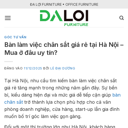
Bỏ
ĐA LỢI FURNITURE • OFFICE FURNITURE
qua
nội
dung
GÓC TƯ VẤN
Bàn làm việc chân sắt giá rẻ tại Hà Nội –
Mua ở đâu uy tín?
ĐĂNG VÀO
11/12/2025
BỞI
LÊ ĐẠI DƯƠNG
Tại Hà Nội, nhu cầu tìm kiếm bàn làm việc chân sắt
giá rẻ tăng mạnh trong những năm gần đây. Sự bền
bỉ, kiểu dáng hiện đại và mức giá dễ tiếp cận giúp
bàn
chân sắt
trở thành lựa chọn phù hợp cho cả văn
phòng doanh nghiệp, cửa hàng, start-up lẫn gia đình
muốn bố trí góc làm việc gọn gàng.
Đối với một thị trường lớn như Hà Nội, khách hàng