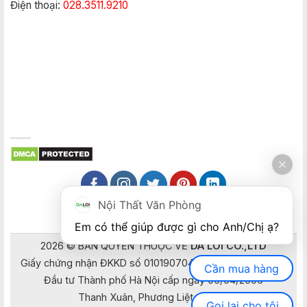
Điện thoại:
028.3511.9210
Nội Thất Văn Phòng
Em có thể giúp được gì cho Anh/Chị ạ? 
2026 © BẢN QUYỀN THUỘC VỀ
DA LOI CO.,LTD
Giấy chứng nhận ĐKKD số 0101907041 do Sở Kế hoạch và
Cần mua hàng
Đầu tư Thành phố Hà Nội cấp ngày 05/04/2006
Thanh Xuân, Phương Liệt, Hà Nội
Gọi lại cho tôi