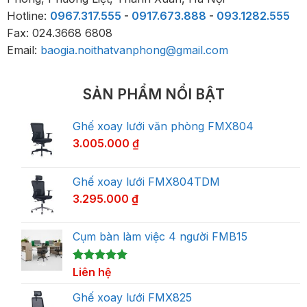
Hotline:
0967.317.555
-
0917.673.888
-
093.1282.555
Fax: 024.3668 6808
Email:
baogia.noithatvanphong@gmail.com
SẢN PHẨM NỔI BẬT
Ghế xoay lưới văn phòng FMX804
3.005.000
₫
Ghế xoay lưới FMX804TDM
3.295.000
₫
Cụm bàn làm việc 4 người FMB15
5.00
1
Liên hệ
trên 5
dựa trên
đánh giá
Ghế xoay lưới FMX825