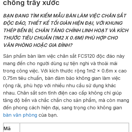
chống trầy xước
BẠN ĐANG TÌM KIẾM MẪU BÀN LÀM VIỆC CHÂN SẮT
ĐỘC ĐÁO, THIẾT KẾ TỐI GIẢN HIỆN ĐẠI, VỚI KHUNG
THÉP BỀN BỈ, CHÂN TĂNG CHỈNH LINH HOẠT VÀ KÍCH
THƯỚC TIÊU CHUẨN (1M2 X 0.6M) PHÙ HỢP CHO
VĂN PHÒNG HOẶC GIA ĐÌNH?
Sản phẩm bàn làm việc chân sắt FCS120 độc đáo này
mang đến cho người dùng sự tiện nghi và thoải mái
trong công việc. Với kích thước rộng 1m2 x 0.6m x cao
0.75m tiêu chuẩn, bàn đảm bảo không gian làm việc
rộng rãi, phù hợp với nhiều nhu cầu sử dụng khác
nhau. Chân sắt sơn tĩnh điện cao cấp không chỉ giúp
tăng độ bền và chắc chắn cho sản phẩm, mà còn mang
đến phong cách hiện đại, sang trọng cho không gian
bàn văn phòng
của bạn.
Mã