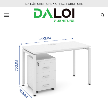
Bỏ
ĐA LỢI FURNITURE • OFFICE FURNITURE
qua
nội
dung