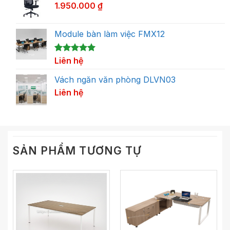
1.950.000
₫
Module bàn làm việc FMX12
5.00
1
Liên hệ
trên 5
dựa trên
đánh giá
Vách ngăn văn phòng DLVN03
Liên hệ
SẢN PHẨM TƯƠNG TỰ