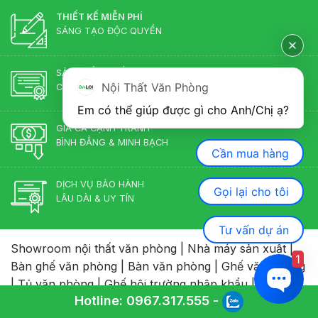
THIẾT KẾ MIỄN PHÍ
SÁNG TẠO ĐỘC QUYỀN
SẢN PHẨM CHẤT LƯỢNG
Nội Thất Văn Phòng
CHÍNH HÃNG ĐẢM BẢO
Em có thể giúp được gì cho Anh/Chị ạ? 
GIÁ CẢ CẠNH TRANH
BÌNH ĐẲNG & MINH BẠCH
Cần mua hàng
DỊCH VỤ BẢO HÀNH
Gọi lại cho tôi
LÂU DÀI & UY TÍN
Tư vấn dự án
Showroom nội thất văn phòng
|
Nhà máy sản xuất
|
1
Bàn ghế văn phòng
|
Bàn văn phòng
|
Ghế văn phòng
|
Tủ văn phòng
|
Ghế hội trường nhập khẩu
|
Thiết kế
Hotline:
0967.317.555
-
nội thất văn phòng
|
Nội thất khu công nghiệp
|
Cụm