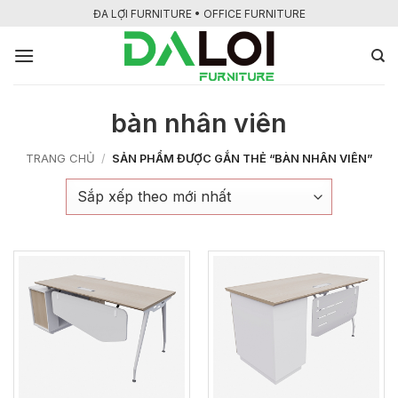
Bỏ
ĐA LỢI FURNITURE • OFFICE FURNITURE
qua
nội
dung
bàn nhân viên
TRANG CHỦ
/
SẢN PHẨM ĐƯỢC GẮN THẺ “BÀN NHÂN VIÊN”