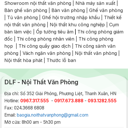
Showroom nội thất văn phòng
|
Nhà máy sản xuất
|
Bàn ghế văn phòng
|
Bàn văn phòng
|
Ghế văn phòng
|
Tủ văn phòng
|
Ghế hội trường nhập khẩu
|
Thiết kế
nội thất văn phòng
|
Nội thất khu công nghiệp
|
Cụm
bàn làm việc
|
Ốp tường tiêu âm
|
Thi công phòng giám
đốc
|
Thi công phòng nhân viên
|
Thi công phòng
họp
|
Thi công quầy giao dịch
|
Thi công sảnh văn
phòng
|
Vách ngăn văn phòng
|
Nội thất văn phòng
|
Nội thất hòa phát
|
Thước lỗ ban
DLF - Nội Thất Văn Phòng
Địa chỉ: Số 352 Giải Phóng, Phương Liệt, Thanh Xuân, HN
Hotline:
0967.317.555
-
0917.673.888
-
093.1282.555
Fax: 024.3668 6808
Email:
baogia.noithatvanphong@gmail.com
Mở cửa: 8h00 am - 5h30 pm