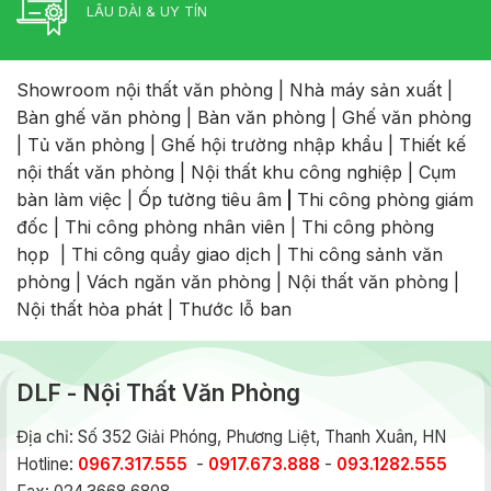
LÂU DÀI & UY TÍN
Showroom nội thất văn phòng
|
Nhà máy sản xuất
|
Bàn ghế văn phòng
|
Bàn văn phòng
|
Ghế văn phòng
|
Tủ văn phòng
|
Ghế hội trường nhập khẩu
|
Thiết kế
nội thất văn phòng
|
Nội thất khu công nghiệp
|
Cụm
bàn làm việc
|
Ốp tường tiêu âm
|
Thi công phòng giám
đốc
|
Thi công phòng nhân viên
|
Thi công phòng
họp
|
Thi công quầy giao dịch
|
Thi công sảnh văn
phòng
|
Vách ngăn văn phòng
|
Nội thất văn phòng
|
Nội thất hòa phát
|
Thước lỗ ban
DLF - Nội Thất Văn Phòng
Địa chỉ: Số 352 Giải Phóng, Phương Liệt, Thanh Xuân, HN
Hotline:
0967.317.555
-
0917.673.888
-
093.1282.555