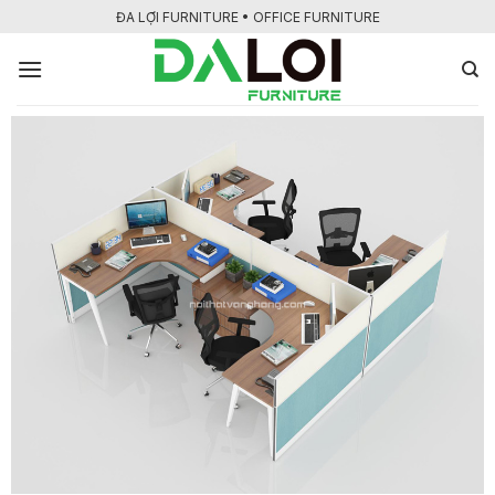
Bỏ
ĐA LỢI FURNITURE • OFFICE FURNITURE
qua
nội
dung