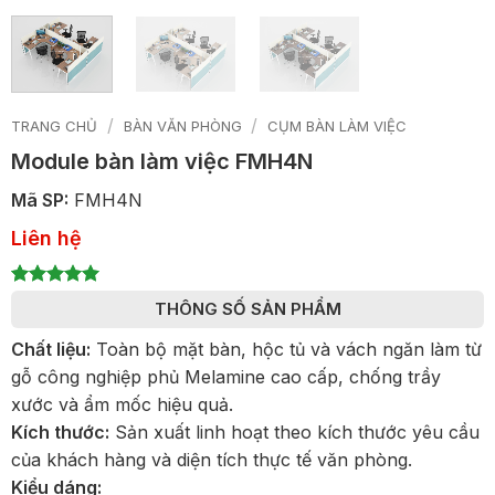
/
/
TRANG CHỦ
BÀN VĂN PHÒNG
CỤM BÀN LÀM VIỆC
Module bàn làm việc FMH4N
Mã SP:
FMH4N
Liên hệ
5
1
trên 5
THÔNG SỐ SẢN PHẨM
dựa trên
đánh giá
Chất liệu:
Toàn bộ mặt bàn, hộc tủ và vách ngăn làm từ
gỗ công nghiệp phủ Melamine cao cấp, chống trầy
xước và ẩm mốc hiệu quả.
Kích thước:
Sản xuất linh hoạt theo kích thước yêu cầu
của khách hàng và diện tích thực tế văn phòng.
Kiểu dáng: