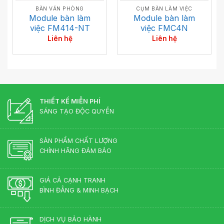
CỤM BÀN LÀM VIỆC
BÀN VĂN PHÒNG
Module bàn làm
Module bàn làm
việc FMC4N
việc FM414-NT
Liên hệ
Liên hệ
THIẾT KẾ MIỄN PHÍ
SÁNG TẠO ĐỘC QUYỀN
SẢN PHẨM CHẤT LƯỢNG
CHÍNH HÃNG ĐẢM BẢO
GIÁ CẢ CẠNH TRANH
BÌNH ĐẲNG & MINH BẠCH
DỊCH VỤ BẢO HÀNH