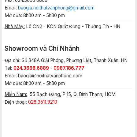
Fax: 024.3668 6808
Email:
baogia.noithatvanphong@gmail.com
Mở cửa: 8h00 am - 5h30 pm
Nhà Máy:
Lô CN2 - KCN Quất Động - Thường Tín - HN
Showroom và Chi Nhánh
Địa chỉ: Số 348A Giải Phóng, Phương Liệt, Thanh Xuân, HN
Tel:
024.3668.6889
-
0987.186.777
Email:
baogia@noithatvanphong.com
Mở cửa: 8h00 am - 5h30 pm
Miền Nam:
55 Bạch Đằng, P 15, Q. Bình Thạnh, HCM
Điện thoại:
028.3511.9210