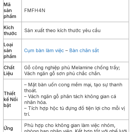
Mã
sản
FMFH4N
phẩm
Kích
Sản xuất theo kích thước yêu cầu
thước
Loại
sản
Cụm bàn làm việc
–
Bàn chân sắt
phẩm
Chất
Gỗ công nghiệp phủ Melamine chống trầy;
Liệu
Vách ngăn gỗ sơn phủ chắc chắn.
– Mặt bàn uốn cong mềm mại, tạo sự thanh
thoát.
Thiết
– Vách ngăn gỗ phân tách không gian cá
kế Nổi
nhân hóa.
bật
– Tích hợp hộc tủ đựng đồ tiện lợi cho mỗi vị
trí.
Phù hợp cho không gian làm việc nhóm,
Ứng
phòng ban nhân viên. Kết hợp tốt với ghế lưới