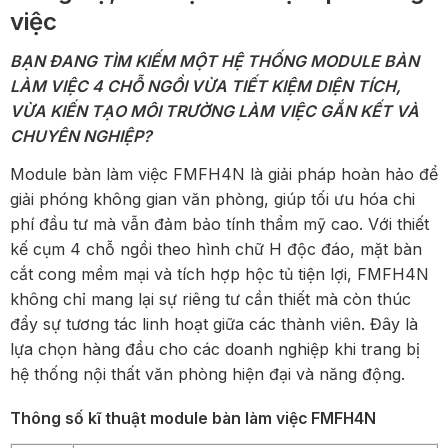
việc
BẠN ĐANG TÌM KIẾM MỘT HỆ THỐNG MODULE BÀN
LÀM VIỆC 4 CHỖ NGỒI VỪA TIẾT KIỆM DIỆN TÍCH,
VỪA KIẾN TẠO MÔI TRƯỜNG LÀM VIỆC GẮN KẾT VÀ
CHUYÊN NGHIỆP?
Module bàn làm việc FMFH4N là giải pháp hoàn hảo để
giải phóng không gian văn phòng, giúp tối ưu hóa chi
phí đầu tư mà vẫn đảm bảo tính thẩm mỹ cao. Với thiết
kế cụm 4 chỗ ngồi theo hình chữ H độc đáo, mặt bàn
cắt cong mềm mại và tích hợp hộc tủ tiện lợi, FMFH4N
không chỉ mang lại sự riêng tư cần thiết mà còn thúc
đẩy sự tương tác linh hoạt giữa các thành viên. Đây là
lựa chọn hàng đầu cho các doanh nghiệp khi trang bị
hệ thống nội thất văn phòng hiện đại và năng động.
Thông số kĩ thuật module bàn làm việc FMFH4N