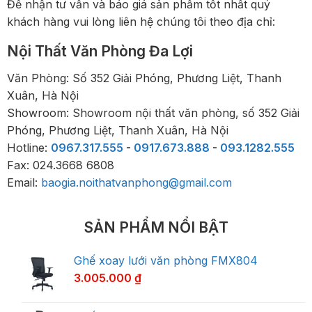
Để nhận tư vấn và báo giá sản phẩm tốt nhất quý
khách hàng vui lòng liên hệ chúng tôi theo địa chỉ:
Nội Thất Văn Phòng Đa Lợi
Văn Phòng: Số 352 Giải Phóng, Phương Liệt, Thanh
Xuân, Hà Nội
Showroom: Showroom nội thất văn phòng, số 352 Giải
Phóng, Phương Liệt, Thanh Xuân, Hà Nội
Hotline:
0967.317.555
-
0917.673.888
-
093.1282.555
Fax: 024.3668 6808
Email:
baogia.noithatvanphong@gmail.com
SẢN PHẨM NỔI BẬT
Ghế xoay lưới văn phòng FMX804
3.005.000
₫