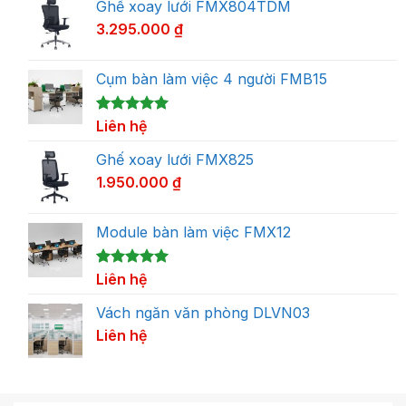
Ghế xoay lưới FMX804TDM
3.295.000
₫
Cụm bàn làm việc 4 người FMB15
5.00
1
Liên hệ
trên 5
dựa trên
đánh giá
Ghế xoay lưới FMX825
1.950.000
₫
Module bàn làm việc FMX12
5.00
1
Liên hệ
trên 5
dựa trên
đánh giá
Vách ngăn văn phòng DLVN03
Liên hệ