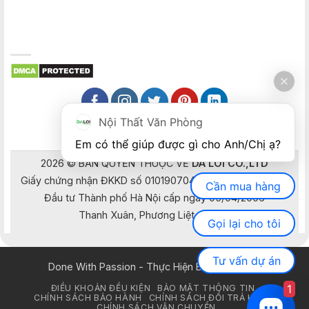
Nội Thất Văn Phòng
Em có thể giúp được gì cho Anh/Chị ạ? 
2026 © BẢN QUYỀN THUỘC VỀ
DA LOI CO.,LTD
Giấy chứng nhận ĐKKD số 0101907041 do Sở Kế hoạch và
Cần mua hàng
Đầu tư Thành phố Hà Nội cấp ngày 05/04/2006
Thanh Xuân, Phương Liệt, Hà Nội
Gọi lại cho tôi
Tư vấn dự án
Done With Passion - Thực Hiện Bằng Đam Mê
1
ĐIỀU KHOẢN ĐỀU KIỆN
BẢO MẬT THÔNG TIN
CHÍNH SÁCH BẢO HÀNH
CHÍNH SÁCH ĐỔI TRẢ HÀNG
CHÍNH SÁCH VẬN CHUYỂN