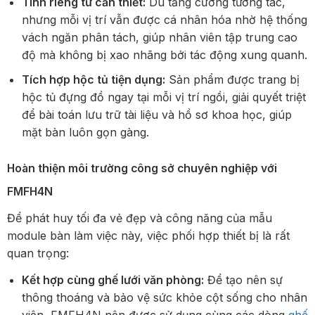
Tính riêng tư cần thiết:
Dù tăng cường tương tác,
nhưng mỗi vị trí vẫn được cá nhân hóa nhờ hệ thống
vách ngăn phân tách, giúp nhân viên tập trung cao
độ mà không bị xao nhãng bởi tác động xung quanh.
Tích hợp hộc tủ tiện dụng:
Sản phẩm được trang bị
hộc tủ đựng đồ ngay tại mỗi vị trí ngồi, giải quyết triệt
để bài toán lưu trữ tài liệu và hồ sơ khoa học, giúp
mặt bàn luôn gọn gàng.
Hoàn thiện môi trường công sở chuyên nghiệp với
FMFH4N
Để phát huy tối đa vẻ đẹp và công năng của mẫu
module bàn làm việc này, việc phối hợp thiết bị là rất
quan trọng:
Kết hợp cùng ghế lưới văn phòng:
Để tạo nên sự
thông thoáng và bảo vệ sức khỏe cột sống cho nhân
viên, FMFH4N nên được sử dụng cùng các dòng
ghế