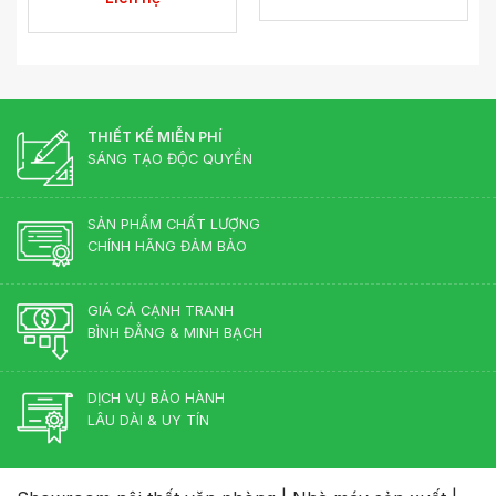
THIẾT KẾ MIỄN PHÍ
SÁNG TẠO ĐỘC QUYỀN
SẢN PHẨM CHẤT LƯỢNG
CHÍNH HÃNG ĐẢM BẢO
GIÁ CẢ CẠNH TRANH
BÌNH ĐẲNG & MINH BẠCH
DỊCH VỤ BẢO HÀNH
LÂU DÀI & UY TÍN