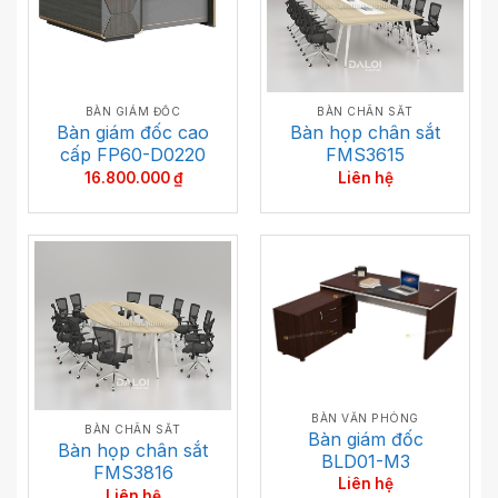
BÀN GIÁM ĐỐC
BÀN CHÂN SẮT
Bàn giám đốc cao
Bàn họp chân sắt
cấp FP60-D0220
FMS3615
16.800.000
₫
Liên hệ
BÀN VĂN PHÒNG
BÀN CHÂN SẮT
Bàn giám đốc
Bàn họp chân sắt
BLD01-M3
FMS3816
Liên hệ
Liên hệ