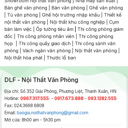
Showroom nội thất văn phòng
|
Nhà máy sản xuất
|
Bàn ghế văn phòng
|
Bàn văn phòng
|
Ghế văn phòng
|
Tủ văn phòng
|
Ghế hội trường nhập khẩu
|
Thiết kế
nội thất văn phòng
|
Nội thất khu công nghiệp
|
Cụm
bàn làm việc
|
Ốp tường tiêu âm
|
Thi công phòng giám
đốc
|
Thi công phòng nhân viên
|
Thi công phòng
họp
|
Thi công quầy giao dịch
|
Thi công sảnh văn
phòng
|
Vách ngăn văn phòng
|
Nội thất văn phòng
|
Nội thất hòa phát
|
Thước lỗ ban
DLF - Nội Thất Văn Phòng
Địa chỉ: Số 352 Giải Phóng, Phương Liệt, Thanh Xuân, HN
Hotline:
0967.317.555
-
0917.673.888
-
093.1282.555
Fax: 024.3668 6808
Email:
baogia.noithatvanphong@gmail.com
Mở cửa: 8h00 am - 5h30 pm