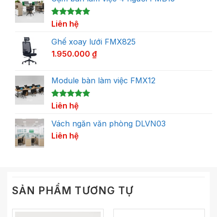
5.00
1
Liên hệ
trên 5
dựa trên
đánh giá
Ghế xoay lưới FMX825
1.950.000
₫
Module bàn làm việc FMX12
5.00
1
Liên hệ
trên 5
dựa trên
đánh giá
Vách ngăn văn phòng DLVN03
Liên hệ
SẢN PHẨM TƯƠNG TỰ