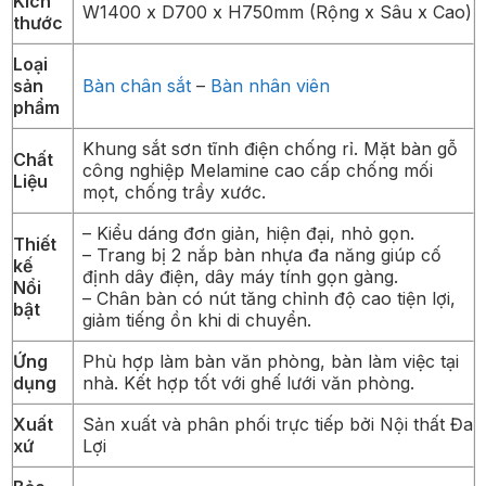
Kích
W1400 x D700 x H750mm (Rộng x Sâu x Cao)
thước
Loại
sản
Bàn chân sắt
–
Bàn nhân viên
phẩm
Khung sắt sơn tĩnh điện chống rỉ. Mặt bàn gỗ
Chất
công nghiệp Melamine cao cấp chống mối
Liệu
mọt, chống trầy xước.
– Kiểu dáng đơn giản, hiện đại, nhỏ gọn.
Thiết
– Trang bị 2 nắp bàn nhựa đa năng giúp cố
kế
định dây điện, dây máy tính gọn gàng.
Nổi
– Chân bàn có nút tăng chỉnh độ cao tiện lợi,
bật
giảm tiếng ồn khi di chuyển.
Ứng
Phù hợp làm bàn văn phòng, bàn làm việc tại
dụng
nhà. Kết hợp tốt với ghế lưới văn phòng.
Xuất
Sản xuất và phân phối trực tiếp bởi Nội thất Đa
xứ
Lợi