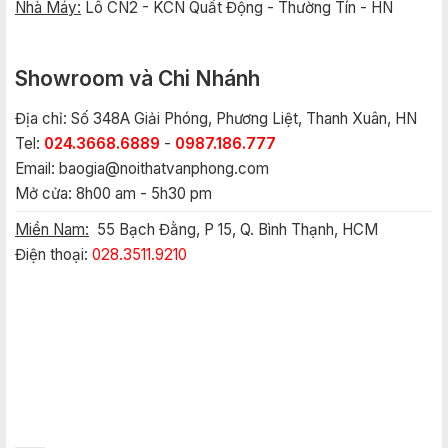
Nhà Máy:
Lô CN2 - KCN Quất Động - Thường Tín - HN
Showroom và Chi Nhánh
Địa chỉ: Số 348A Giải Phóng, Phương Liệt, Thanh Xuân, HN
Tel:
024.3668.6889
-
0987.186.777
Email:
baogia@noithatvanphong.com
Mở cửa: 8h00 am - 5h30 pm
Miền Nam:
55 Bạch Đằng, P 15, Q. Bình Thạnh, HCM
Điện thoại:
028.3511.9210