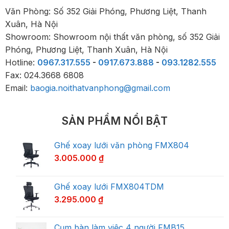
Văn Phòng: Số 352 Giải Phóng, Phương Liệt, Thanh
Xuân, Hà Nội
Showroom: Showroom nội thất văn phòng, số 352 Giải
Phóng, Phương Liệt, Thanh Xuân, Hà Nội
Hotline:
0967.317.555
-
0917.673.888
-
093.1282.555
Fax: 024.3668 6808
Email:
baogia.noithatvanphong@gmail.com
SẢN PHẨM NỔI BẬT
Ghế xoay lưới văn phòng FMX804
3.005.000
₫
Ghế xoay lưới FMX804TDM
3.295.000
₫
Cụm bàn làm việc 4 người FMB15