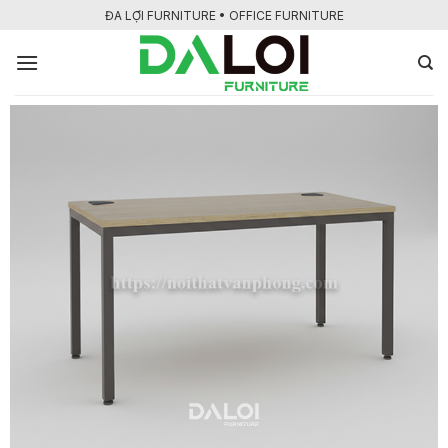
Bỏ
ĐA LỢI FURNITURE • OFFICE FURNITURE
qua
nội
dung